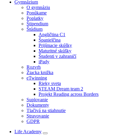
Gymnázium
O gymnáziu
Ponúkame
Poplatky
Štipendium
Štúdium
Angličtina C1
Španielčina
Prijímacie skúšky
Maturitné skúšky
Študenti v zahraničí
iPady
Rozvrh
Žiacka knižka
eTwinning
Rieky sveta
STEAM Dream team 2
Projekt Reading across Borders
Suplovanie
Dokumenty
Tlačivá na stiahnutie
Stravovanie
GDPR
Life Academy