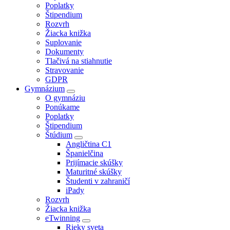
Poplatky
Štipendium
Rozvrh
Žiacka knižka
Suplovanie
Dokumenty
Tlačivá na stiahnutie
Stravovanie
GDPR
Gymnázium
O gymnáziu
Ponúkame
Poplatky
Štipendium
Štúdium
Angličtina C1
Španielčina
Prijímacie skúšky
Maturitné skúšky
Študenti v zahraničí
iPady
Rozvrh
Žiacka knižka
eTwinning
Rieky sveta