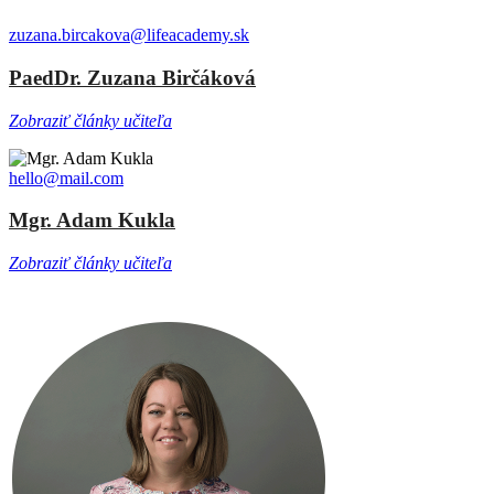
zuzana.bircakova@lifeacademy.sk
PaedDr. Zuzana Birčáková
Zobraziť články učiteľa
hello@mail.com
Mgr. Adam Kukla
Zobraziť články učiteľa