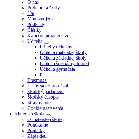
O nás
Prehliadka školy
2%
Mám záujem
Podkasty
Články
Kariérne poradenstvo
Učitelia
Príbehy učiteľov
Učitelia materskej školy
Učitelia základnej školy
Učitelia špeciálnych tried
Učitelia gymnázia
IT
Erasmus+
U nás sa dobro násobí
Školský parlament
Školský časopis
Stravovanie
Cookie nastavenia
Materská škola
O materskej škole
Ponúkame
Poplatky
Zápis detí