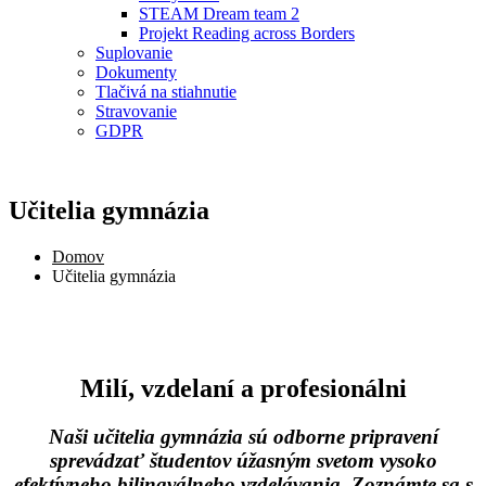
STEAM Dream team 2
Projekt Reading across Borders
Suplovanie
Dokumenty
Tlačivá na stiahnutie
Stravovanie
GDPR
Učitelia gymnázia
Domov
Učitelia gymnázia
Milí, vzdelaní a profesionálni
Naši učitelia gymnázia sú odborne pripravení
sprevádzať študentov úžasným svetom vysoko
efektívneho bilingválneho vzdelávania. Zoznámte sa s