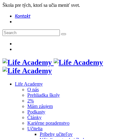
Škola pre tých, ktorí sa učia meniť svet.
Kontakt
Life Academy
O nás
Prehliadka školy
2%
Mám záujem
Podkasty
Články
Kariérne poradenstvo
Učitelia
Príbehy učiteľov