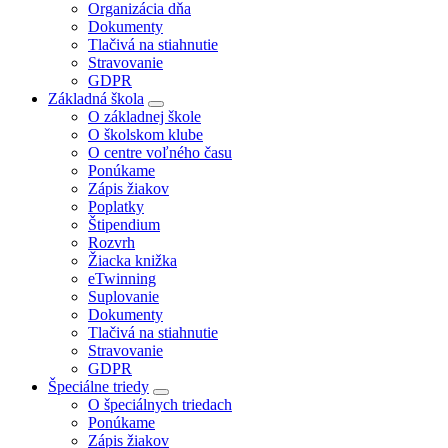
Organizácia dňa
Dokumenty
Tlačivá na stiahnutie
Stravovanie
GDPR
Základná škola
O základnej škole
O školskom klube
O centre voľného času
Ponúkame
Zápis žiakov
Poplatky
Štipendium
Rozvrh
Žiacka knižka
eTwinning
Suplovanie
Dokumenty
Tlačivá na stiahnutie
Stravovanie
GDPR
Špeciálne triedy
O špeciálnych triedach
Ponúkame
Zápis žiakov