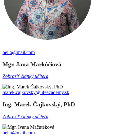
hello@mail.com
Mgr. Jana Markóčiová
Zobraziť články učiteľa
marek.cajkovsky@lifeacademy.sk
Ing. Marek Čajkovský, PhD
Zobraziť články učiteľa
hello@mail.com