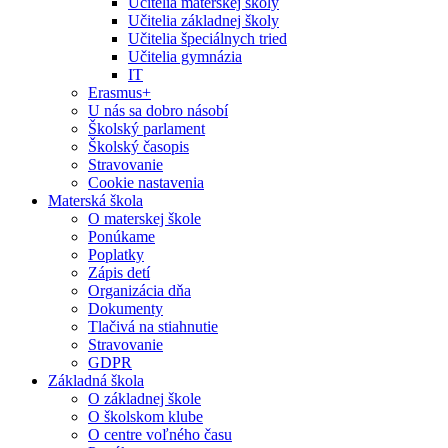
Učitelia materskej školy
Učitelia základnej školy
Učitelia špeciálnych tried
Učitelia gymnázia
IT
Erasmus+
U nás sa dobro násobí
Školský parlament
Školský časopis
Stravovanie
Cookie nastavenia
Materská škola
O materskej škole
Ponúkame
Poplatky
Zápis detí
Organizácia dňa
Dokumenty
Tlačivá na stiahnutie
Stravovanie
GDPR
Základná škola
O základnej škole
O školskom klube
O centre voľného času