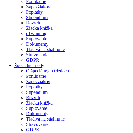
Ponúkame
Zápis žiakov
Poplatky
Štipendium
Rozvrh
Žiacka knižka
eTwinning
Suplovanie
Dokumenty
Tlačivá na stiahnutie
Stravovanie
GDPR
Špeciálne triedy
O špeciálnych triedach
Ponúkame
Zápis žiakov
Poplatky
Štipendium
Rozvrh
Žiacka knižka
Suplovanie
Dokumenty
Tlačivá na stiahnutie
Stravovanie
GDPR