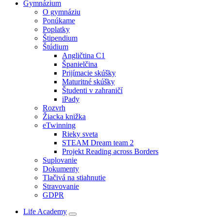
Gymnázium
O gymnáziu
Ponúkame
Poplatky
Štipendium
Štúdium
Angličtina C1
Španielčina
Prijímacie skúšky
Maturitné skúšky
Študenti v zahraničí
iPady
Rozvrh
Žiacka knižka
eTwinning
Rieky sveta
STEAM Dream team 2
Projekt Reading across Borders
Suplovanie
Dokumenty
Tlačivá na stiahnutie
Stravovanie
GDPR
Life Academy