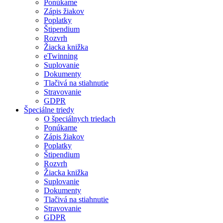
Ponúkame
Zápis žiakov
Poplatky
Štipendium
Rozvrh
Žiacka knižka
eTwinning
Suplovanie
Dokumenty
Tlačivá na stiahnutie
Stravovanie
GDPR
Špeciálne triedy
O špeciálnych triedach
Ponúkame
Zápis žiakov
Poplatky
Štipendium
Rozvrh
Žiacka knižka
Suplovanie
Dokumenty
Tlačivá na stiahnutie
Stravovanie
GDPR