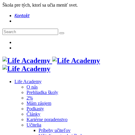
Škola pre tých, ktorí sa učia meniť svet.
Kontakt
Life Academy
O nás
Prehliadka školy
2%
Mám záujem
Podkasty
Články
Kariérne poradenstvo
Učitelia
Príbehy učiteľov