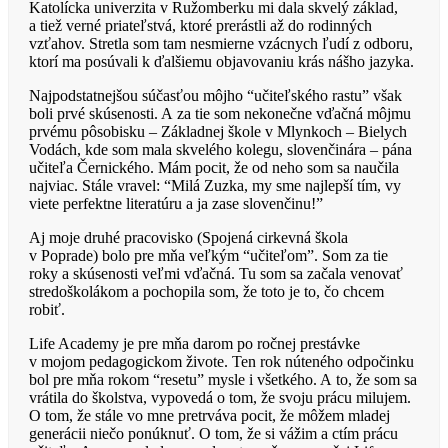
Katolícka univerzita v Ružomberku mi dala skvelý základ,
a tiež verné priateľstvá, ktoré prerástli až do rodinných
vzťahov. Stretla som tam nesmierne vzácnych ľudí z odboru,
ktorí ma posúvali k ďalšiemu objavovaniu krás nášho jazyka.
Najpodstatnejšou súčasťou môjho “učiteľského rastu” však
boli prvé skúsenosti. A za tie som nekonečne vďačná môjmu
prvému pôsobisku – Základnej škole v Mlynkoch – Bielych
Vodách, kde som mala skvelého kolegu, slovenčinára – pána
učiteľa Černického. Mám pocit, že od neho som sa naučila
najviac. Stále vravel: “Milá Zuzka, my sme najlepší tím, vy
viete perfektne literatúru a ja zase slovenčinu!”
Aj moje druhé pracovisko (Spojená cirkevná škola
v Poprade) bolo pre mňa veľkým “učiteľom”. Som za tie
roky a skúsenosti veľmi vďačná. Tu som sa začala venovať
stredoškolákom a pochopila som, že toto je to, čo chcem
robiť.
Life Academy je pre mňa darom po ročnej prestávke
v mojom pedagogickom živote. Ten rok núteného odpočinku
bol pre mňa rokom “resetu” mysle i všetkého. A to, že som sa
vrátila do školstva, vypovedá o tom, že svoju prácu milujem.
O tom, že stále vo mne pretrváva pocit, že môžem mladej
generácii niečo ponúknuť. O tom, že si vážim a ctím prácu