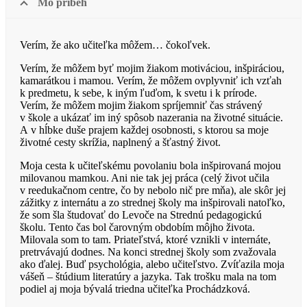
Mô príbeh
Verím, že ako učiteľka môžem… čokoľvek.
Verím, že môžem byť mojim žiakom motiváciou, inšpiráciou,
kamarátkou i mamou. Verím, že môžem ovplyvniť ich vzťah
k predmetu, k sebe, k iným ľuďom, k svetu i k prírode.
Verím, že môžem mojim žiakom spríjemniť čas strávený
v škole a ukázať im iný spôsob nazerania na životné situácie.
A v hĺbke duše prajem každej osobnosti, s ktorou sa moje
životné cesty skrížia, naplnený a šťastný život.
Moja cesta k učiteľskému povolaniu bola inšpirovaná mojou
milovanou mamkou. Ani nie tak jej práca (celý život učila
v reedukačnom centre, čo by nebolo nič pre mňa), ale skôr jej
zážitky z internátu a zo strednej školy ma inšpirovali natoľko,
že som šla študovať do Levoče na Strednú pedagogickú
školu. Tento čas bol čarovným obdobím môjho života.
Milovala som to tam. Priateľstvá, ktoré vznikli v internáte,
pretrvávajú dodnes. Na konci strednej školy som zvažovala
ako ďalej. Buď psychológia, alebo učiteľstvo. Zvíťazila moja
vášeň – štúdium literatúry a jazyka. Tak trošku mala na tom
podiel aj moja bývalá triedna učiteľka Prochádzková.