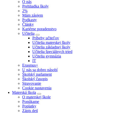
O nás
Prehliadka školy
2%
Mám záujem
Podkasty
Články
Kariérne poradenstvo
Učitelia
Príbehy učiteľov
Učitelia materskej školy
Učitelia základnej školy
Učitelia špeciálnych tried
Učitelia gymnázia
IT
Erasmus+
U nás sa dobro násobí
Školský parlament
Školský časopis
Stravovanie
Cookie nastavenia
Materská škola
O materskej škole
Ponúkame
Poplatky
Zápis detí