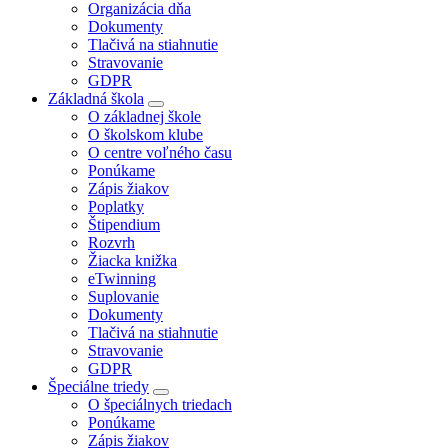
Organizácia dňa
Dokumenty
Tlačivá na stiahnutie
Stravovanie
GDPR
Základná škola
O základnej škole
O školskom klube
O centre voľného času
Ponúkame
Zápis žiakov
Poplatky
Štipendium
Rozvrh
Žiacka knižka
eTwinning
Suplovanie
Dokumenty
Tlačivá na stiahnutie
Stravovanie
GDPR
Špeciálne triedy
O špeciálnych triedach
Ponúkame
Zápis žiakov