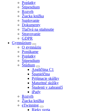
Poplatky
Štipendium
Rozvrh
Žiacka knižka
Suplovanie
Dokumenty
Tlačivá na stiahnutie
Stravovanie
GDPR
Gymnázium
O gymnáziu
Ponúkame
Poplatky
Štipendium
Štúdium
Angličtina C1
Španielčina
Prijímacie skúšky
Maturitné skúšky
Študenti v zahraničí
iPady
Rozvrh
Žiacka knižka
eTwinning
Rieky sveta