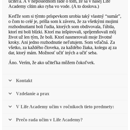
učiteľa. A v neposlednom rade o tom, že sa v našej Life
Academy cítim ako ryba vo vode. (A to doslova.)
Keďže som si týmto príspevkom urobia taký vlastný “sumár”,
o čom to celé je, prišla som k záveru, že za všetkými mojimi
rozhodnutiami boli ľudia, ktorých som obdivovala, ľúbila,
ktorí mi boli blízki. Ktorí ma inšpirovali, spríjemňovali môj
život už len tým, že boli. Ktorí nasmerovali moje životné
kroky. Ani jedno rozhodnutie neľutujem. Som vďačná. Za
všetko, za každého človeka, za každého žiaka, kolegu aj za
dar, ktorý mám. Možnosť učiť iných a učiť seba.
Áno. Verím, že ako učiteľka môžem čokoľvek.
Kontakt
Vzdelanie a prax
V Life Academy učím v ročníkoch tieto predmety:
Prečo rada učím v Life Academy?