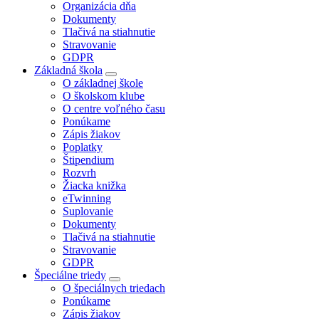
Organizácia dňa
Dokumenty
Tlačivá na stiahnutie
Stravovanie
GDPR
Základná škola
O základnej škole
O školskom klube
O centre voľného času
Ponúkame
Zápis žiakov
Poplatky
Štipendium
Rozvrh
Žiacka knižka
eTwinning
Suplovanie
Dokumenty
Tlačivá na stiahnutie
Stravovanie
GDPR
Špeciálne triedy
O špeciálnych triedach
Ponúkame
Zápis žiakov