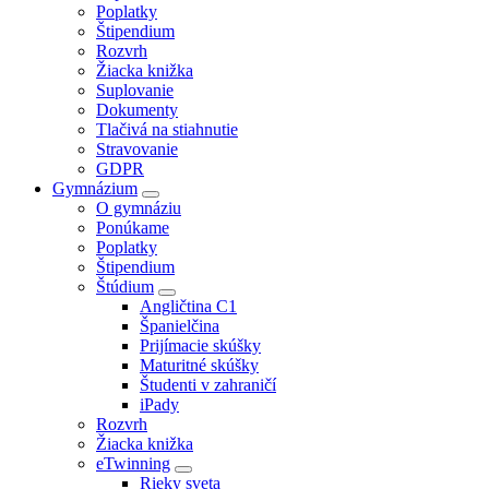
Poplatky
Štipendium
Rozvrh
Žiacka knižka
Suplovanie
Dokumenty
Tlačivá na stiahnutie
Stravovanie
GDPR
Gymnázium
O gymnáziu
Ponúkame
Poplatky
Štipendium
Štúdium
Angličtina C1
Španielčina
Prijímacie skúšky
Maturitné skúšky
Študenti v zahraničí
iPady
Rozvrh
Žiacka knižka
eTwinning
Rieky sveta