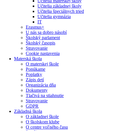
Učitelia materskej školy
Učitelia základnej školy
Učitelia špeciálnych tried
Učitelia gymnázia
IT
Erasmus+
U nás sa dobro násobí
Školský parlament
Školský časopis
Stravovanie
Cookie nastavenia
Materská škola
O materskej škole
Ponúkame
Poplatky
Zápis detí
Organizácia dňa
Dokumenty
Tlačivá na stiahnutie
Stravovanie
GDPR
Základná škola
O základnej škole
O školskom klube
O centre voľného času