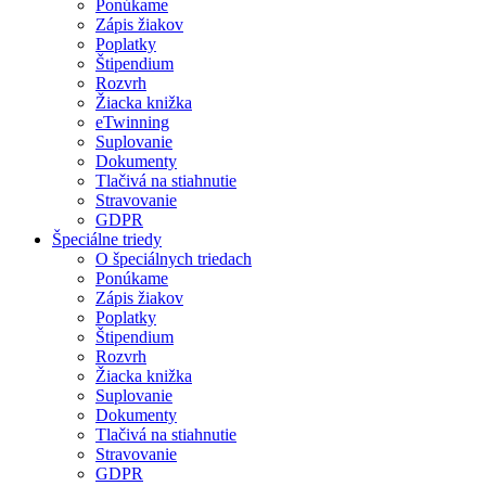
Ponúkame
Zápis žiakov
Poplatky
Štipendium
Rozvrh
Žiacka knižka
eTwinning
Suplovanie
Dokumenty
Tlačivá na stiahnutie
Stravovanie
GDPR
Špeciálne triedy
O špeciálnych triedach
Ponúkame
Zápis žiakov
Poplatky
Štipendium
Rozvrh
Žiacka knižka
Suplovanie
Dokumenty
Tlačivá na stiahnutie
Stravovanie
GDPR