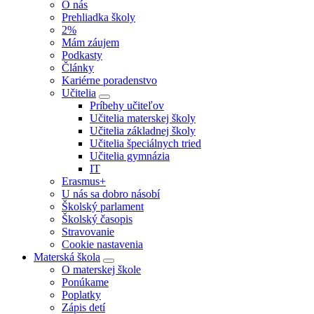
O nás
Prehliadka školy
2%
Mám záujem
Podkasty
Články
Kariérne poradenstvo
Učitelia
Príbehy učiteľov
Učitelia materskej školy
Učitelia základnej školy
Učitelia špeciálnych tried
Učitelia gymnázia
IT
Erasmus+
U nás sa dobro násobí
Školský parlament
Školský časopis
Stravovanie
Cookie nastavenia
Materská škola
O materskej škole
Ponúkame
Poplatky
Zápis detí