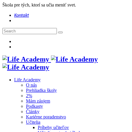
Škola pre tých, ktorí sa učia meniť svet.
Kontakt
Life Academy
O nás
Prehliadka školy
2%
Mám záujem
Podkasty
Články
Kariérne poradenstvo
Učitelia
Príbehy učiteľov