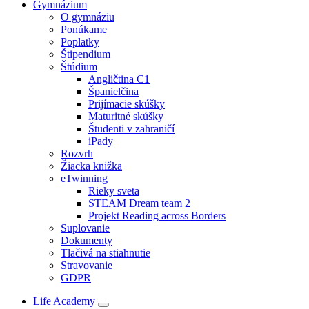
Gymnázium
O gymnáziu
Ponúkame
Poplatky
Štipendium
Štúdium
Angličtina C1
Španielčina
Prijímacie skúšky
Maturitné skúšky
Študenti v zahraničí
iPady
Rozvrh
Žiacka knižka
eTwinning
Rieky sveta
STEAM Dream team 2
Projekt Reading across Borders
Suplovanie
Dokumenty
Tlačivá na stiahnutie
Stravovanie
GDPR
Life Academy