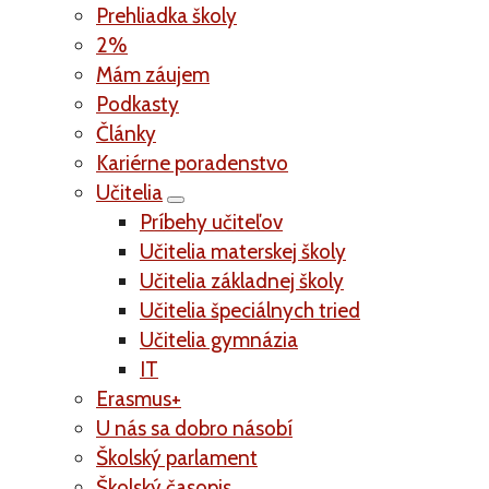
Prehliadka školy
2%
Mám záujem
Podkasty
Články
Kariérne poradenstvo
Učitelia
Príbehy učiteľov
Učitelia materskej školy
Učitelia základnej školy
Učitelia špeciálnych tried
Učitelia gymnázia
IT
Erasmus+
U nás sa dobro násobí
Školský parlament
Školský časopis