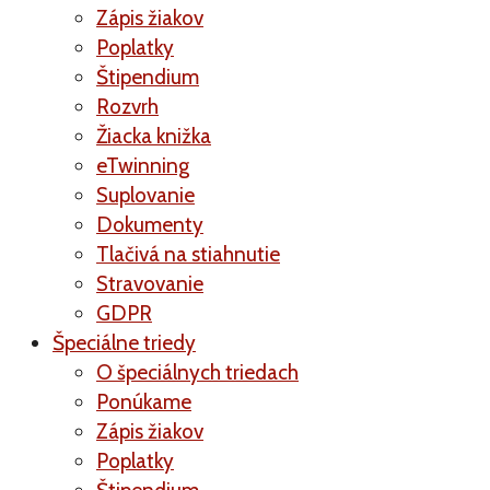
Zápis žiakov
Poplatky
Štipendium
Rozvrh
Žiacka knižka
eTwinning
Suplovanie
Dokumenty
Tlačivá na stiahnutie
Stravovanie
GDPR
Špeciálne triedy
O špeciálnych triedach
Ponúkame
Zápis žiakov
Poplatky