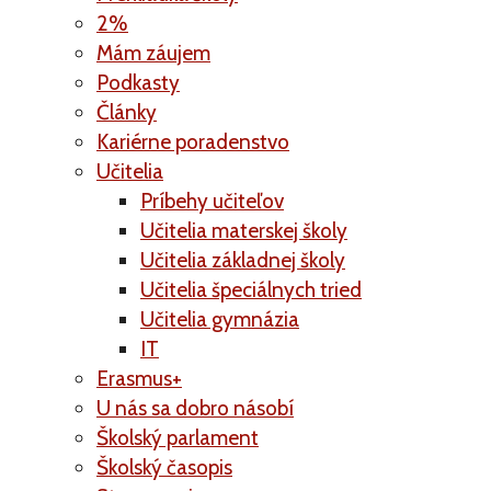
2%
Mám záujem
Podkasty
Články
Kariérne poradenstvo
Učitelia
Príbehy učiteľov
Učitelia materskej školy
Učitelia základnej školy
Učitelia špeciálnych tried
Učitelia gymnázia
IT
Erasmus+
U nás sa dobro násobí
Školský parlament
Školský časopis