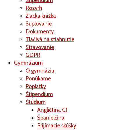
Štipendium
Rozvrh
Žiacka knižka
Suplovanie
Dokumenty
Tlačivá na stiahnutie
Stravovanie
GDPR
Gymnázium
O gymnáziu
Ponúkame
Poplatky
Štipendium
Štúdium
Angličtina C1
Španielčina
Prijímacie skúšky