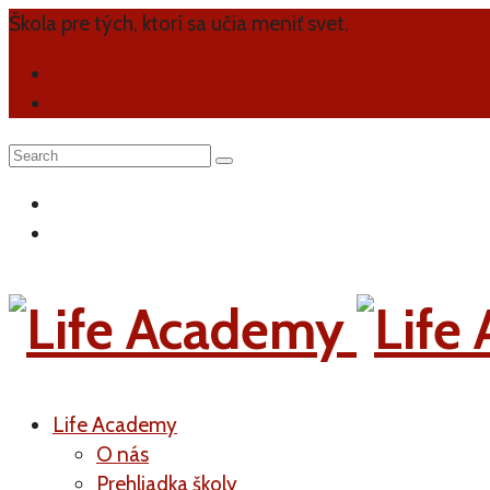
Škola pre tých, ktorí sa učia meniť svet.
Kontakt
Life Academy
O nás
Prehliadka školy