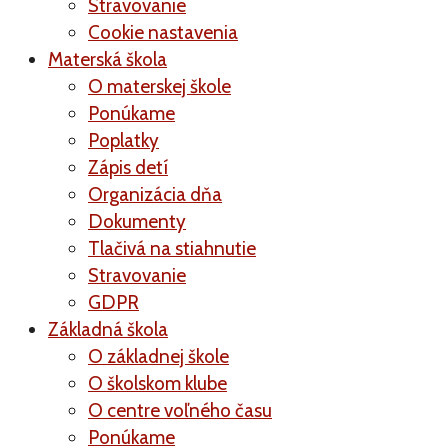
Stravovanie
Cookie nastavenia
Materská škola
O materskej škole
Ponúkame
Poplatky
Zápis detí
Organizácia dňa
Dokumenty
Tlačivá na stiahnutie
Stravovanie
GDPR
Základná škola
O základnej škole
O školskom klube
O centre voľného času
Ponúkame