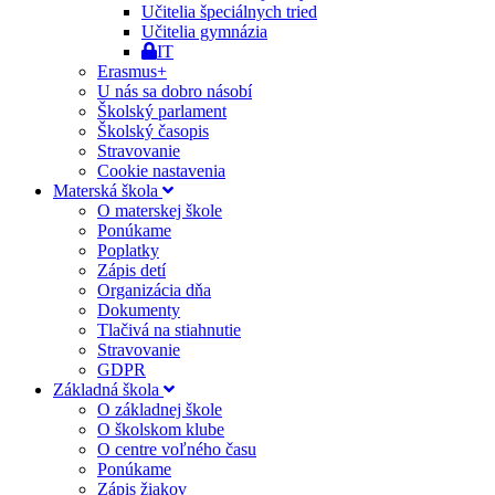
Učitelia špeciálnych tried
Učitelia gymnázia
IT
Erasmus+
U nás sa dobro násobí
Školský parlament
Školský časopis
Stravovanie
Cookie nastavenia
Materská škola
O materskej škole
Ponúkame
Poplatky
Zápis detí
Organizácia dňa
Dokumenty
Tlačivá na stiahnutie
Stravovanie
GDPR
Základná škola
O základnej škole
O školskom klube
O centre voľného času
Ponúkame
Zápis žiakov