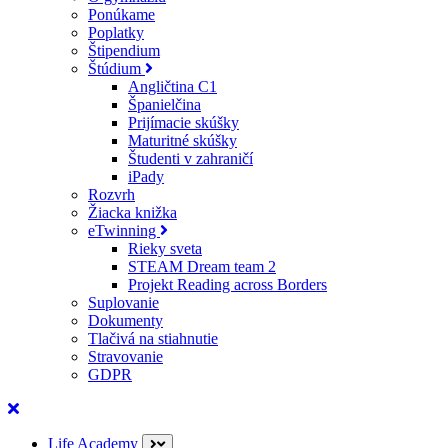
Ponúkame
Poplatky
Štipendium
Štúdium
Angličtina C1
Španielčina
Prijímacie skúšky
Maturitné skúšky
Študenti v zahraničí
iPady
Rozvrh
Žiacka knižka
eTwinning
Rieky sveta
STEAM Dream team 2
Projekt Reading across Borders
Suplovanie
Dokumenty
Tlačivá na stiahnutie
Stravovanie
GDPR
Life Academy