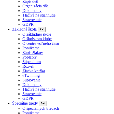
Zápis detí
Organizácia dňa
Dokumenty
Tlačivá na stiahnutie
Stravovanie
GDPR
Základná škola
O základnej škole
O školskom klube
O centre voľného času
Ponúkame
Zápis žiakov
Poplatky
Štipendium
Rozvrh
Žiacka knižka
eTwinning
Suplovanie
Dokumenty
Tlačivá na stiahnutie
Stravovanie
GDPR
Špeciálne triedy
O špeciálnych triedach
Ponúkame