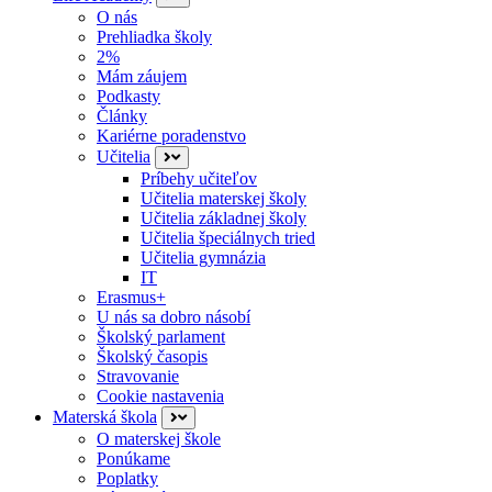
O nás
Prehliadka školy
2%
Mám záujem
Podkasty
Články
Kariérne poradenstvo
Učitelia
Príbehy učiteľov
Učitelia materskej školy
Učitelia základnej školy
Učitelia špeciálnych tried
Učitelia gymnázia
IT
Erasmus+
U nás sa dobro násobí
Školský parlament
Školský časopis
Stravovanie
Cookie nastavenia
Materská škola
O materskej škole
Ponúkame
Poplatky