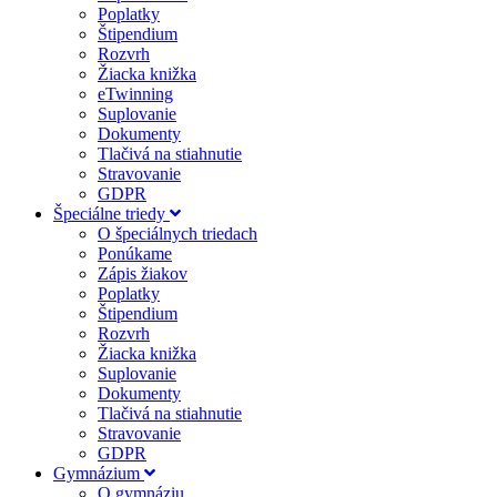
Poplatky
Štipendium
Rozvrh
Žiacka knižka
eTwinning
Suplovanie
Dokumenty
Tlačivá na stiahnutie
Stravovanie
GDPR
Špeciálne triedy
O špeciálnych triedach
Ponúkame
Zápis žiakov
Poplatky
Štipendium
Rozvrh
Žiacka knižka
Suplovanie
Dokumenty
Tlačivá na stiahnutie
Stravovanie
GDPR
Gymnázium
O gymnáziu