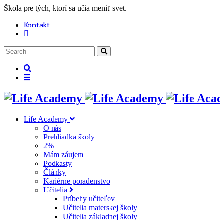
Škola pre tých, ktorí sa učia meniť svet.
Kontakt
Life Academy
O nás
Prehliadka školy
2%
Mám záujem
Podkasty
Články
Kariérne poradenstvo
Učitelia
Príbehy učiteľov
Učitelia materskej školy
Učitelia základnej školy