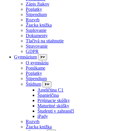
Zápis žiakov
Poplatky
Štipendium
Rozvrh
Žiacka knižka
Suplovanie
Dokumenty
Tlačivá na stiahnutie
Stravovanie
GDPR
Gymnázium
O gymnáziu
Ponúkame
Poplatky
Štipendium
Štúdium
Angličtina C1
Španielčina
Prijímacie skúšky
Maturitné skúšky
Študenti v zahraničí
iPady
Rozvrh
Žiacka knižka