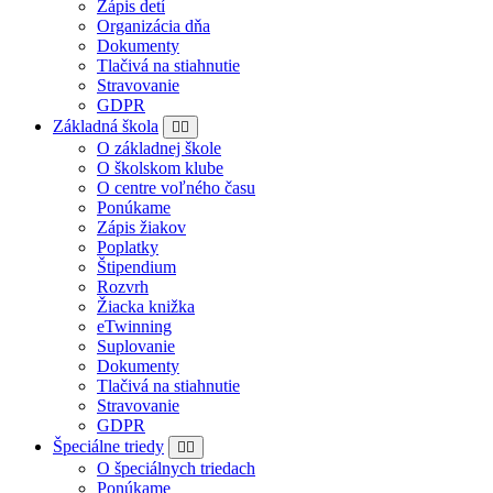
Zápis detí
Organizácia dňa
Dokumenty
Tlačivá na stiahnutie
Stravovanie
GDPR
Základná škola
O základnej škole
O školskom klube
O centre voľného času
Ponúkame
Zápis žiakov
Poplatky
Štipendium
Rozvrh
Žiacka knižka
eTwinning
Suplovanie
Dokumenty
Tlačivá na stiahnutie
Stravovanie
GDPR
Špeciálne triedy
O špeciálnych triedach
Ponúkame