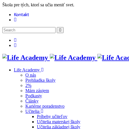
Škola pre tých, ktorí sa učia meniť svet.
Kontakt
Life Academy
O nás
Prehliadka školy
2%
Mám záujem
Podkasty
Články
Kariérne poradenstvo
Učitelia
Príbehy učiteľov
Učitelia materskej školy
Učitelia základnej školy