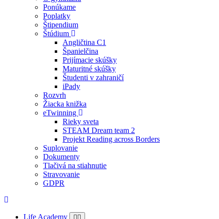
Ponúkame
Poplatky
Štipendium
Štúdium
Angličtina C1
Španielčina
Prijímacie skúšky
Maturitné skúšky
Študenti v zahraničí
iPady
Rozvrh
Žiacka knižka
eTwinning
Rieky sveta
STEAM Dream team 2
Projekt Reading across Borders
Suplovanie
Dokumenty
Tlačivá na stiahnutie
Stravovanie
GDPR
Life Academy