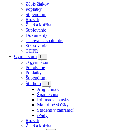
Zápis žiakov
Poplatky
Štipendium
Rozvrh
Žiacka knižka
Suplovanie
Dokumenty
Tlačivá na stiahnutie
Stravovanie
GDPR
Gymnázium
O gymnáziu
Ponúkame
Poplatky
Štipendium
Štúdium
Angličtina C1
Španielčina
Prijímacie skúšky
Maturitné skúšky
Študenti v zahraničí
iPady
Rozvrh
Žiacka knižka