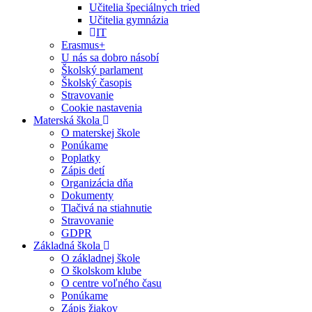
Učitelia špeciálnych tried
Učitelia gymnázia
IT
Erasmus+
U nás sa dobro násobí
Školský parlament
Školský časopis
Stravovanie
Cookie nastavenia
Materská škola
O materskej škole
Ponúkame
Poplatky
Zápis detí
Organizácia dňa
Dokumenty
Tlačivá na stiahnutie
Stravovanie
GDPR
Základná škola
O základnej škole
O školskom klube
O centre voľného času
Ponúkame
Zápis žiakov