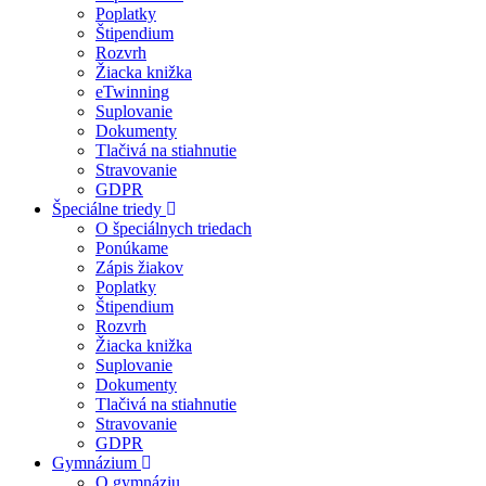
Poplatky
Štipendium
Rozvrh
Žiacka knižka
eTwinning
Suplovanie
Dokumenty
Tlačivá na stiahnutie
Stravovanie
GDPR
Špeciálne triedy
O špeciálnych triedach
Ponúkame
Zápis žiakov
Poplatky
Štipendium
Rozvrh
Žiacka knižka
Suplovanie
Dokumenty
Tlačivá na stiahnutie
Stravovanie
GDPR
Gymnázium
O gymnáziu