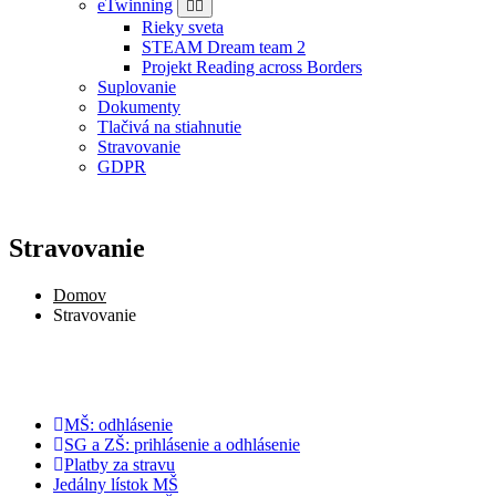
eTwinning
Rieky sveta
STEAM Dream team 2
Projekt Reading across Borders
Suplovanie
Dokumenty
Tlačivá na stiahnutie
Stravovanie
GDPR
Stravovanie
Domov
Stravovanie
MŠ: odhlásenie
SG a ZŠ: prihlásenie a odhlásenie
Platby za stravu
Jedálny lístok MŠ