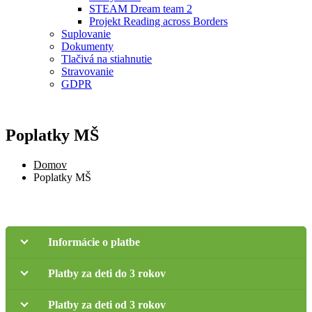
STEAM Dream team 2
Projekt Reading across Borders
Suplovanie
Dokumenty
Tlačivá na stiahnutie
Stravovanie
GDPR
Poplatky MŠ
Domov
Poplatky MŠ
Informácie o platbe
Platby za deti do 3 rokov
Platby za deti od 3 rokov