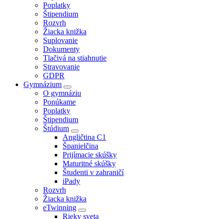
Poplatky
Štipendium
Rozvrh
Žiacka knižka
Suplovanie
Dokumenty
Tlačivá na stiahnutie
Stravovanie
GDPR
Gymnázium
O gymnáziu
Ponúkame
Poplatky
Štipendium
Štúdium
Angličtina C1
Španielčina
Prijímacie skúšky
Maturitné skúšky
Študenti v zahraničí
iPady
Rozvrh
Žiacka knižka
eTwinning
Rieky sveta