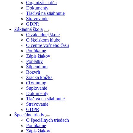
Organizácia dňa
Dokumenty
Tlačivá na stiahnutie
Stravovanie
GDPR
Základná škola
O základnej škole
O školskom klube
O centre voľného času
Ponúkame
Zápis žiakov
Poplatky
Štipendium
Rozvrh
Žiacka knižka
eTwinning
Suplovanie
Dokumenty
Tlačivá na stiahnutie
Stravovanie
GDPR
Špeciálne triedy
O špeciálnych triedach
Ponúkame
Zápis žiakov