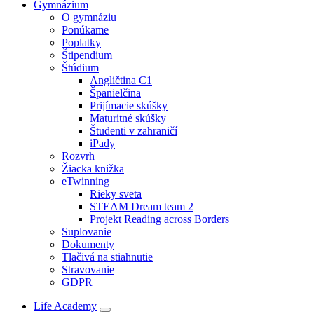
Gymnázium
O gymnáziu
Ponúkame
Poplatky
Štipendium
Štúdium
Angličtina C1
Španielčina
Prijímacie skúšky
Maturitné skúšky
Študenti v zahraničí
iPady
Rozvrh
Žiacka knižka
eTwinning
Rieky sveta
STEAM Dream team 2
Projekt Reading across Borders
Suplovanie
Dokumenty
Tlačivá na stiahnutie
Stravovanie
GDPR
Life Academy