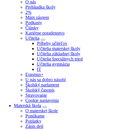
O nás
Prehliadka školy
2%
Mám záujem
Podkasty
Články
Kariérne poradenstvo
Učitelia
Príbehy učiteľov
Učitelia materskej školy
Učitelia základnej školy
Učitelia špeciálnych tried
Učitelia gymnázia
IT
Erasmus+
U nás sa dobro násobí
Školský parlament
Školský časopis
Stravovanie
Cookie nastavenia
Materská škola
O materskej škole
Ponúkame
Poplatky
Zápis detí