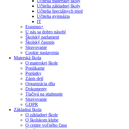
Učitelia materskej školy
Učitelia základnej školy
Učitelia špeciálnych tried
Učitelia gymnázia
IT
Erasmus+
U nás sa dobro násobí
Školský parlament
Školský časopis
Stravovanie
Cookie nastavenia
Materská škola
O materskej škole
Ponúkame
Poplatky
Zápis detí
Organizácia dňa
Dokumenty
Tlačivá na stiahnutie
Stravovanie
GDPR
Základná škola
O základnej škole
O školskom klube
O centre voľného času