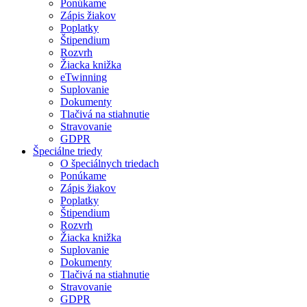
Ponúkame
Zápis žiakov
Poplatky
Štipendium
Rozvrh
Žiacka knižka
eTwinning
Suplovanie
Dokumenty
Tlačivá na stiahnutie
Stravovanie
GDPR
Špeciálne triedy
O špeciálnych triedach
Ponúkame
Zápis žiakov
Poplatky
Štipendium
Rozvrh
Žiacka knižka
Suplovanie
Dokumenty
Tlačivá na stiahnutie
Stravovanie
GDPR