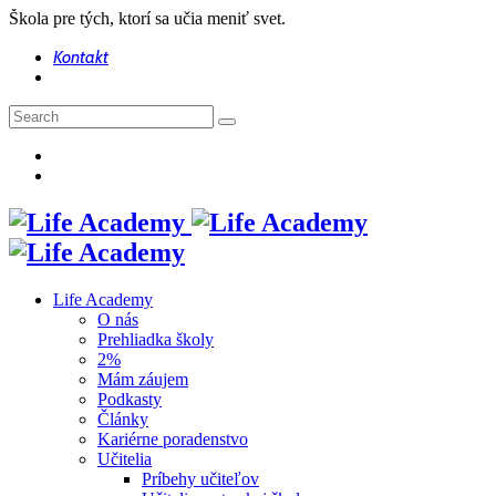
Škola pre tých, ktorí sa učia meniť svet.
Kontakt
Life Academy
O nás
Prehliadka školy
2%
Mám záujem
Podkasty
Články
Kariérne poradenstvo
Učitelia
Príbehy učiteľov