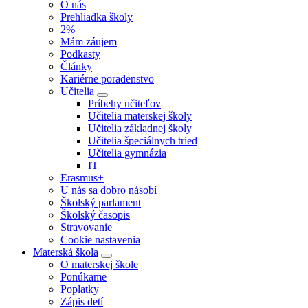
O nás
Prehliadka školy
2%
Mám záujem
Podkasty
Články
Kariérne poradenstvo
Učitelia
Príbehy učiteľov
Učitelia materskej školy
Učitelia základnej školy
Učitelia špeciálnych tried
Učitelia gymnázia
IT
Erasmus+
U nás sa dobro násobí
Školský parlament
Školský časopis
Stravovanie
Cookie nastavenia
Materská škola
O materskej škole
Ponúkame
Poplatky
Zápis detí