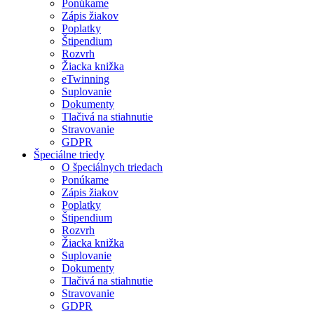
Ponúkame
Zápis žiakov
Poplatky
Štipendium
Rozvrh
Žiacka knižka
eTwinning
Suplovanie
Dokumenty
Tlačivá na stiahnutie
Stravovanie
GDPR
Špeciálne triedy
O špeciálnych triedach
Ponúkame
Zápis žiakov
Poplatky
Štipendium
Rozvrh
Žiacka knižka
Suplovanie
Dokumenty
Tlačivá na stiahnutie
Stravovanie
GDPR