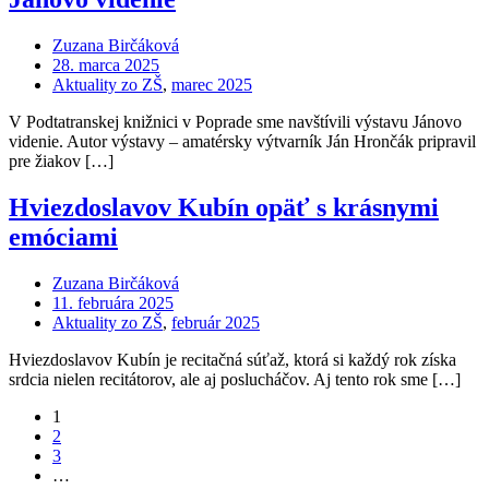
Zuzana Birčáková
28. marca 2025
Aktuality zo ZŠ
,
marec 2025
V Podtatranskej knižnici v Poprade sme navštívili výstavu Jánovo
videnie. Autor výstavy – amatérsky výtvarník Ján Hrončák pripravil
pre žiakov […]
Hviezdoslavov Kubín opäť s krásnymi
emóciami
Zuzana Birčáková
11. februára 2025
Aktuality zo ZŠ
,
február 2025
Hviezdoslavov Kubín je recitačná súťaž, ktorá si každý rok získa
srdcia nielen recitátorov, ale aj poslucháčov. Aj tento rok sme […]
1
2
3
…