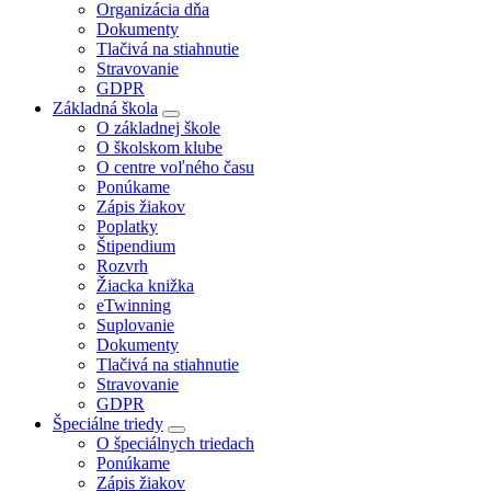
Organizácia dňa
Dokumenty
Tlačivá na stiahnutie
Stravovanie
GDPR
Základná škola
O základnej škole
O školskom klube
O centre voľného času
Ponúkame
Zápis žiakov
Poplatky
Štipendium
Rozvrh
Žiacka knižka
eTwinning
Suplovanie
Dokumenty
Tlačivá na stiahnutie
Stravovanie
GDPR
Špeciálne triedy
O špeciálnych triedach
Ponúkame
Zápis žiakov