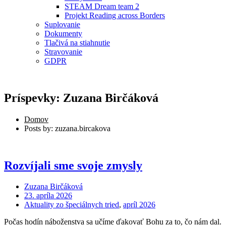
STEAM Dream team 2
Projekt Reading across Borders
Suplovanie
Dokumenty
Tlačivá na stiahnutie
Stravovanie
GDPR
Príspevky: Zuzana Birčáková
Domov
Posts by: zuzana.bircakova
Rozvíjali sme svoje zmysly
Zuzana Birčáková
23. apríla 2026
Aktuality zo špeciálnych tried
,
apríl 2026
Počas hodín náboženstva sa učíme ďakovať Bohu za to, čo nám dal.