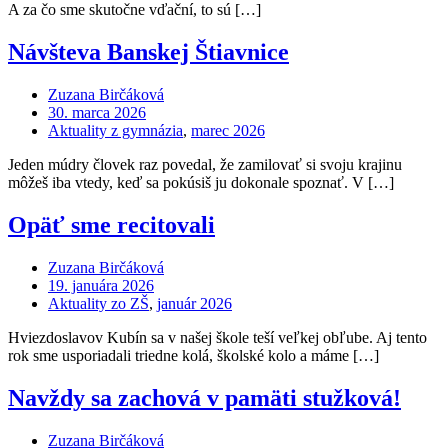
A za čo sme skutočne vďační, to sú […]
Návšteva Banskej Štiavnice
Zuzana Birčáková
30. marca 2026
Aktuality z gymnázia
,
marec 2026
Jeden múdry človek raz povedal, že zamilovať si svoju krajinu
môžeš iba vtedy, keď sa pokúsiš ju dokonale spoznať. V […]
Opäť sme recitovali
Zuzana Birčáková
19. januára 2026
Aktuality zo ZŠ
,
január 2026
Hviezdoslavov Kubín sa v našej škole teší veľkej obľube. Aj tento
rok sme usporiadali triedne kolá, školské kolo a máme […]
Navždy sa zachová v pamäti stužková!
Zuzana Birčáková