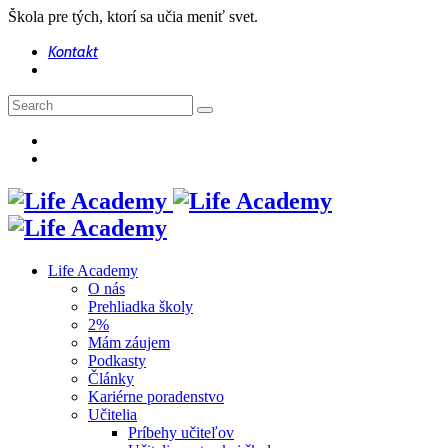
Škola pre tých, ktorí sa učia meniť svet.
Kontakt
Life Academy
O nás
Prehliadka školy
2%
Mám záujem
Podkasty
Články
Kariérne poradenstvo
Učitelia
Príbehy učiteľov