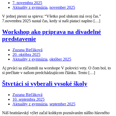
7. novembra 2025
Aktuality z gymnázia
,
november 2025
V jednej piesni sa spieva: “Všetko pod slnkom má svoj čas.”
7.novembra 2025 nastal čas, kedy si naši piataci naplno […]
Workshop ako príprava na divadelné
predstavenie
Zuzana Birčáková
20. októbra 2025
Aktuality z gymnázia
,
október 2025
Aj prváci sa zúčastnili na worshope V polovici vety. O čom bol, to
si prečítate v našom predchádzajúcom článku. Tento […]
Štvrtáci si vyberali vysoké školy
Zuzana Birčáková
10. septembra 2025
Aktuality z gymnázia
,
september 2025
Náš bratislavský výlet začal krátkym poznávaním nášho hlavného