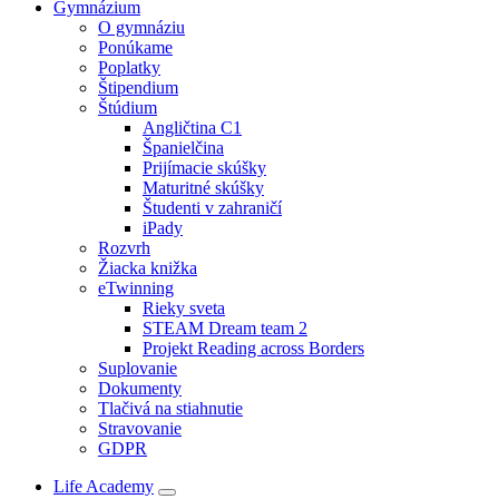
Gymnázium
O gymnáziu
Ponúkame
Poplatky
Štipendium
Štúdium
Angličtina C1
Španielčina
Prijímacie skúšky
Maturitné skúšky
Študenti v zahraničí
iPady
Rozvrh
Žiacka knižka
eTwinning
Rieky sveta
STEAM Dream team 2
Projekt Reading across Borders
Suplovanie
Dokumenty
Tlačivá na stiahnutie
Stravovanie
GDPR
Life Academy