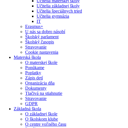
Učitelia materskej školy
Učitelia základnej školy
Učitelia špeciálnych tried
Učitelia gymnázia
IT
Erasmus+
U nás sa dobro násobí
Školský parlament
Školský časopis
Stravovanie
Cookie nastavenia
Materská škola
O materskej škole
Ponúkame
Poplatky
Zápis detí
Organizácia dňa
Dokumenty
Tlačivá na stiahnutie
Stravovanie
GDPR
Základná škola
O základnej škole
O školskom klube
O centre voľného času