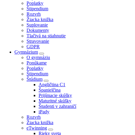
Poplatky
Štipendium
Rozvrh
Žiacka knižka
Suplovanie
Dokumenty
Tlačivá na stiahnutie
Stravovanie
GDPR
Gymnázium
O gymnáziu
Ponúkame
Poplatky
Štipendium
Štúdium
Angličtina C1
Španielčina
Prijímacie skúšky
Maturitné skúšky
Študenti v zahraničí
iPady
Rozvrh
Žiacka knižka
eTwinning
Rieky sveta