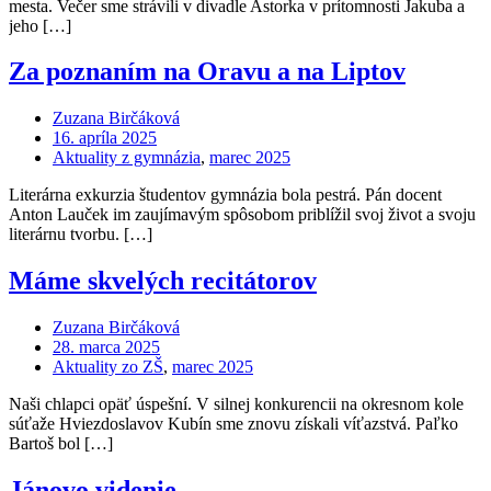
mesta. Večer sme strávili v divadle Astorka v prítomnosti Jakuba a
jeho […]
Za poznaním na Oravu a na Liptov
Zuzana Birčáková
16. apríla 2025
Aktuality z gymnázia
,
marec 2025
Literárna exkurzia študentov gymnázia bola pestrá. Pán docent
Anton Lauček im zaujímavým spôsobom priblížil svoj život a svoju
literárnu tvorbu. […]
Máme skvelých recitátorov
Zuzana Birčáková
28. marca 2025
Aktuality zo ZŠ
,
marec 2025
Naši chlapci opäť úspešní. V silnej konkurencii na okresnom kole
súťaže Hviezdoslavov Kubín sme znovu získali víťazstvá. Paľko
Bartoš bol […]
Jánovo videnie