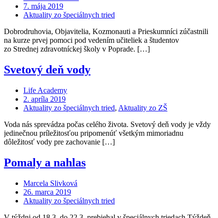
7. mája 2019
Aktuality zo špeciálnych tried
Dobrodruhovia, Objavitelia, Kozmonauti a Prieskumníci zúčastnili
na kurze prvej pomoci pod vedením učiteliek a študentov
zo Strednej zdravotníckej školy v Poprade. […]
Svetový deň vody
Life Academy
2. apríla 2019
Aktuality zo špeciálnych tried
,
Aktuality zo ZŠ
Voda nás sprevádza počas celého života. Svetový deň vody je vždy
jedinečnou príležitosťou pripomenúť všetkým mimoriadnu
dôležitosť vody pre zachovanie […]
Pomaly a nahlas
Marcela Slivková
26. marca 2019
Aktuality zo špeciálnych tried
V týždni od 18.3. do 22.3. prebiehal v špeciálnych triedach Týždeň