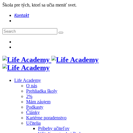
Škola pre tých, ktorí sa učia meniť svet.
Kontakt
Life Academy
O nás
Prehliadka školy
2%
Mám záujem
Podkasty
Články
Kariérne poradenstvo
Učitelia
Príbehy učiteľov