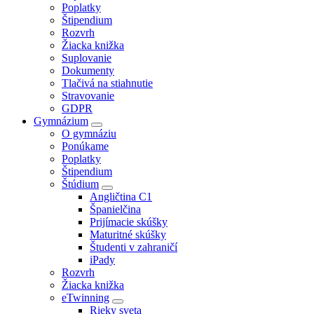
Poplatky
Štipendium
Rozvrh
Žiacka knižka
Suplovanie
Dokumenty
Tlačivá na stiahnutie
Stravovanie
GDPR
Gymnázium
O gymnáziu
Ponúkame
Poplatky
Štipendium
Štúdium
Angličtina C1
Španielčina
Prijímacie skúšky
Maturitné skúšky
Študenti v zahraničí
iPady
Rozvrh
Žiacka knižka
eTwinning
Rieky sveta