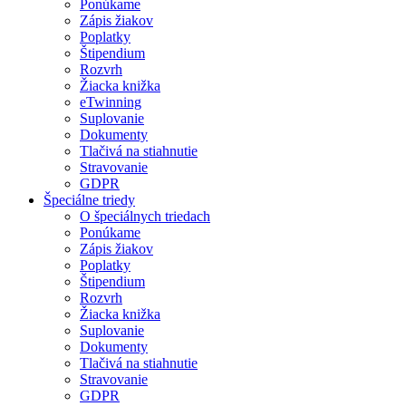
Ponúkame
Zápis žiakov
Poplatky
Štipendium
Rozvrh
Žiacka knižka
eTwinning
Suplovanie
Dokumenty
Tlačivá na stiahnutie
Stravovanie
GDPR
Špeciálne triedy
O špeciálnych triedach
Ponúkame
Zápis žiakov
Poplatky
Štipendium
Rozvrh
Žiacka knižka
Suplovanie
Dokumenty
Tlačivá na stiahnutie
Stravovanie
GDPR