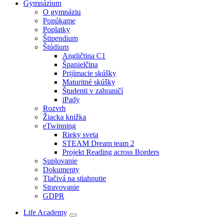
Gymnázium
O gymnáziu
Ponúkame
Poplatky
Štipendium
Štúdium
Angličtina C1
Španielčina
Prijímacie skúšky
Maturitné skúšky
Študenti v zahraničí
iPady
Rozvrh
Žiacka knižka
eTwinning
Rieky sveta
STEAM Dream team 2
Projekt Reading across Borders
Suplovanie
Dokumenty
Tlačivá na stiahnutie
Stravovanie
GDPR
Life Academy