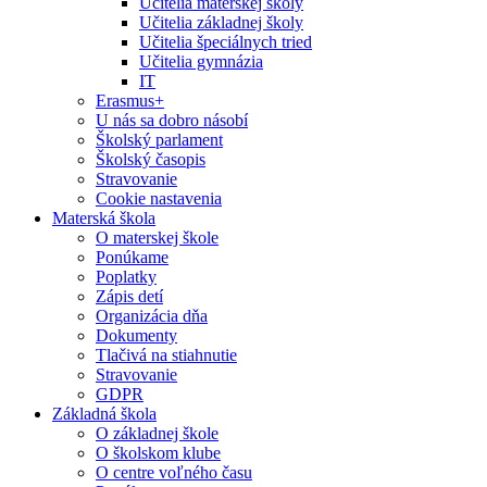
Učitelia materskej školy
Učitelia základnej školy
Učitelia špeciálnych tried
Učitelia gymnázia
IT
Erasmus+
U nás sa dobro násobí
Školský parlament
Školský časopis
Stravovanie
Cookie nastavenia
Materská škola
O materskej škole
Ponúkame
Poplatky
Zápis detí
Organizácia dňa
Dokumenty
Tlačivá na stiahnutie
Stravovanie
GDPR
Základná škola
O základnej škole
O školskom klube
O centre voľného času