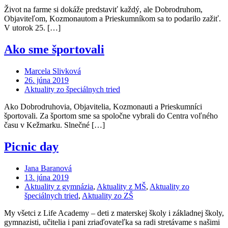
Život na farme si dokáže predstaviť každý, ale Dobrodruhom,
Objaviteľom, Kozmonautom a Prieskumníkom sa to podarilo zažiť.
V utorok 25. […]
Ako sme športovali
Marcela Slivková
26. júna 2019
Aktuality zo špeciálnych tried
Ako Dobrodruhovia, Objavitelia, Kozmonauti a Prieskumníci
športovali. Za športom sme sa spoločne vybrali do Centra voľného
času v Kežmarku. Slnečné […]
Picnic day
Jana Baranová
13. júna 2019
Aktuality z gymnázia
,
Aktuality z MŠ
,
Aktuality zo
špeciálnych tried
,
Aktuality zo ZŠ
My všetci z Life Academy – deti z materskej školy i základnej školy,
gymnazisti, učitelia i pani zriaďovateľka sa radi stretávame s našimi