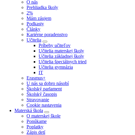
O nás
Prehliadka školy
2%
Mám záujem
Podkasty
Články
Kariérne poradenstvo
Učitelia
Príbehy učiteľov
Učitelia materskej školy
Učitelia základnej školy
Učitelia špeciálnych tried
Učitelia gymnázia
IT
Erasmus+
U nás sa dobro násobí
Školský parlament
Školský časopis
Stravovanie
Cookie nastavenia
Materská škola
O materskej škole
Ponúkame
Poplatky
Zápis detí