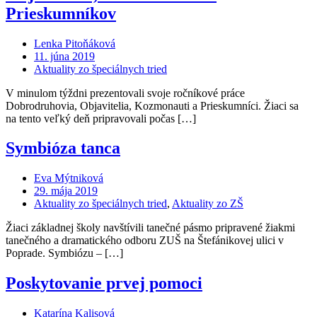
Prieskumníkov
Lenka Pitoňáková
11. júna 2019
Aktuality zo špeciálnych tried
V minulom týždni prezentovali svoje ročníkové práce
Dobrodruhovia, Objavitelia, Kozmonauti a Prieskumníci. Žiaci sa
na tento veľký deň pripravovali počas […]
Symbióza tanca
Eva Mýtniková
29. mája 2019
Aktuality zo špeciálnych tried
,
Aktuality zo ZŠ
Žiaci základnej školy navštívili tanečné pásmo pripravené žiakmi
tanečného a dramatického odboru ZUŠ na Štefánikovej ulici v
Poprade. Symbiózu – […]
Poskytovanie prvej pomoci
Katarína Kalisová