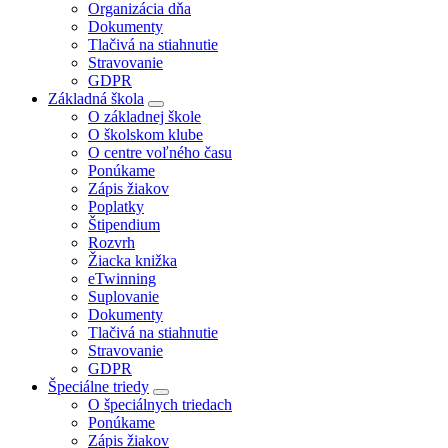
Organizácia dňa
Dokumenty
Tlačivá na stiahnutie
Stravovanie
GDPR
Základná škola
O základnej škole
O školskom klube
O centre voľného času
Ponúkame
Zápis žiakov
Poplatky
Štipendium
Rozvrh
Žiacka knižka
eTwinning
Suplovanie
Dokumenty
Tlačivá na stiahnutie
Stravovanie
GDPR
Špeciálne triedy
O špeciálnych triedach
Ponúkame
Zápis žiakov