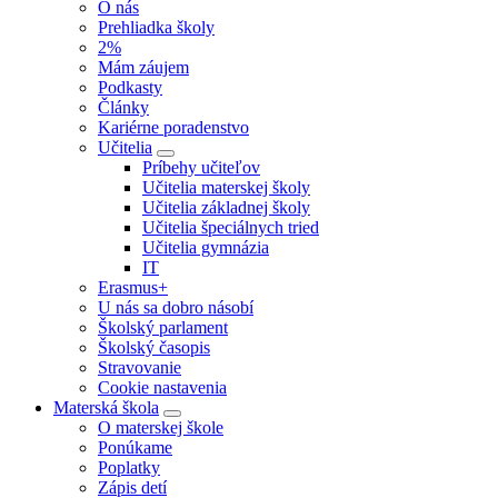
O nás
Prehliadka školy
2%
Mám záujem
Podkasty
Články
Kariérne poradenstvo
Učitelia
Príbehy učiteľov
Učitelia materskej školy
Učitelia základnej školy
Učitelia špeciálnych tried
Učitelia gymnázia
IT
Erasmus+
U nás sa dobro násobí
Školský parlament
Školský časopis
Stravovanie
Cookie nastavenia
Materská škola
O materskej škole
Ponúkame
Poplatky
Zápis detí