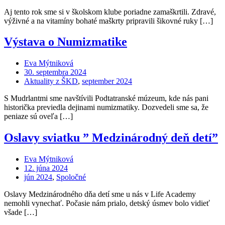
Aj tento rok sme si v školskom klube poriadne zamaškrtili. Zdravé,
výživné a na vitamíny bohaté maškrty pripravili šikovné ruky […]
Výstava o Numizmatike
Eva Mýtniková
30. septembra 2024
Aktuality z ŠKD
,
september 2024
S Mudrlantmi sme navštívili Podtatranské múzeum, kde nás pani
historička previedla dejinami numizmatiky. Dozvedeli sme sa, že
peniaze sú oveľa […]
Oslavy sviatku ” Medzinárodný deň detí”
Eva Mýtniková
12. júna 2024
jún 2024
,
Spoločné
Oslavy Medzinárodného dňa detí sme u nás v Life Academy
nemohli vynechať. Počasie nám prialo, detský úsmev bolo vidieť
všade […]