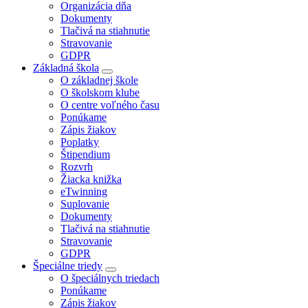
Organizácia dňa
Dokumenty
Tlačivá na stiahnutie
Stravovanie
GDPR
Základná škola
O základnej škole
O školskom klube
O centre voľného času
Ponúkame
Zápis žiakov
Poplatky
Štipendium
Rozvrh
Žiacka knižka
eTwinning
Suplovanie
Dokumenty
Tlačivá na stiahnutie
Stravovanie
GDPR
Špeciálne triedy
O špeciálnych triedach
Ponúkame
Zápis žiakov