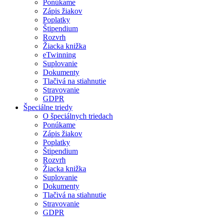
Ponúkame
Zápis žiakov
Poplatky
Štipendium
Rozvrh
Žiacka knižka
eTwinning
Suplovanie
Dokumenty
Tlačivá na stiahnutie
Stravovanie
GDPR
Špeciálne triedy
O špeciálnych triedach
Ponúkame
Zápis žiakov
Poplatky
Štipendium
Rozvrh
Žiacka knižka
Suplovanie
Dokumenty
Tlačivá na stiahnutie
Stravovanie
GDPR