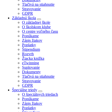
Tlačivá na stiahnutie
Stravovanie
GDPR
Základná škola
O základnej škole
O školskom klube
O centre voľného času
Ponúkame
Zápis žiakov
Poplatky
Štipendium
Rozvrh
Žiacka knižka
eTwinning
Suplovanie
Dokumenty
Tlačivá na stiahnutie
Stravovanie
GDPR
Špeciálne triedy
O špeciálnych triedach
Ponúkame
Zápis žiakov
Poplatky