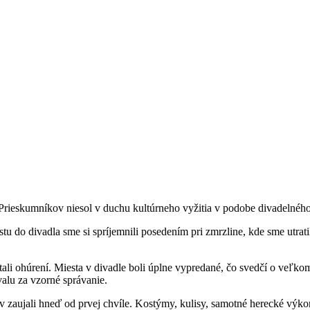
rieskumníkov niesol v duchu kultúrneho vyžitia v podobe divadelnéh
tu do divadla sme si spríjemnili posedením pri zmrzline, kde sme utra
tali ohúrení. Miesta v divadle boli úplne vypredané, čo svedčí o veľkom 
alu za vzorné správanie.
v zaujali hneď od prvej chvíle. Kostýmy, kulisy, samotné herecké výkon