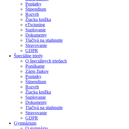
Poplatky
Štipendium
Rozvrh
Žiacka knižka
eTwinning
Suplovanie
Dokumenty
Tlačivá na stiahnutie
Stravovanie
GDPR
Špeciálne triedy
O špeciálnych triedach
Ponúkame
Zápis žiakov
Poplatky
Štipendium
Rozvrh
Žiacka knižka
Suplovanie
Dokumenty
Tlačivá na stiahnutie
Stravovanie
GDPR
Gymnázium
O gymnáziu