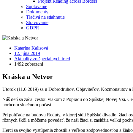
Projekt Reading across Borders
Suplovanie
Dokumenty
Tlačivá na stiahnutie
Stravovanie
GDPR
Katarína Kalisová
12. júna 2019
Aktuality zo špeciálnych tried
1492 zobrazení
Kráska a Netvor
Utorok (11.6.2019) sa u Dobrodruhov, Objaviteľov, Kozmonautov a P
Náš deň sa začal cestou vlakom z Popradu do Spišskej Novej Vsi. Ces
horúcom slnečnom počasí.
Pri pohľade na budovu Reduty, v ktorej sídli Spišské divadlo, žiaci os
rôznych škôl a môžeme povedať, že naši žiaci si zaslúžia veľkú pochv
Herci sa svojho vystúpenia zhostili s veľkou zodpovednosťou a žiako