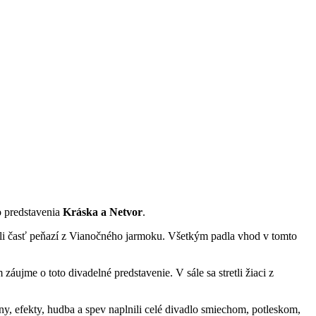
o predstavenia
Kráska a Netvor
.
tili časť peňazí z Vianočného jarmoku. Všetkým padla vhod v tomto
záujme o toto divadelné predstavenie. V sále sa stretli žiaci z
y, efekty, hudba a spev naplnili celé divadlo smiechom, potleskom,