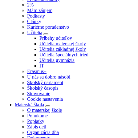
2%
Mám záujem
Podkasty
Články
Kariérne poradenstvo
Učitelia
Príbehy učiteľov
Učitelia materskej školy
Učitelia základnej školy
Učitelia špeciálnych tried
Učitelia gymnázia
IT
Erasmus+
U nás sa dobro násobí
Školský parlament
Školský časopis
Stravovanie
Cookie nastavenia
Materská škola
O materskej škole
Ponúkame
Poplatky
Zápis detí
Organizácia dňa
Dokumenty