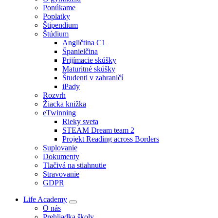
Ponúkame
Poplatky
Štipendium
Štúdium
Angličtina C1
Španielčina
Prijímacie skúšky
Maturitné skúšky
Študenti v zahraničí
iPady
Rozvrh
Žiacka knižka
eTwinning
Rieky sveta
STEAM Dream team 2
Projekt Reading across Borders
Suplovanie
Dokumenty
Tlačivá na stiahnutie
Stravovanie
GDPR
Life Academy
O nás
Prehliadka školy