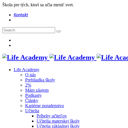
Škola pre tých, ktorí sa učia meniť svet.
Kontakt
Life Academy
O nás
Prehliadka školy
2%
Mám záujem
Podkasty
Články
Kariérne poradenstvo
Učitelia
Príbehy učiteľov
Učitelia materskej školy
Učitelia základnej školy