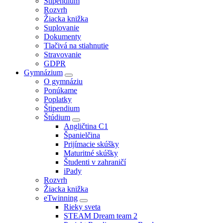
Štipendium
Rozvrh
Žiacka knižka
Suplovanie
Dokumenty
Tlačivá na stiahnutie
Stravovanie
GDPR
Gymnázium
O gymnáziu
Ponúkame
Poplatky
Štipendium
Štúdium
Angličtina C1
Španielčina
Prijímacie skúšky
Maturitné skúšky
Študenti v zahraničí
iPady
Rozvrh
Žiacka knižka
eTwinning
Rieky sveta
STEAM Dream team 2