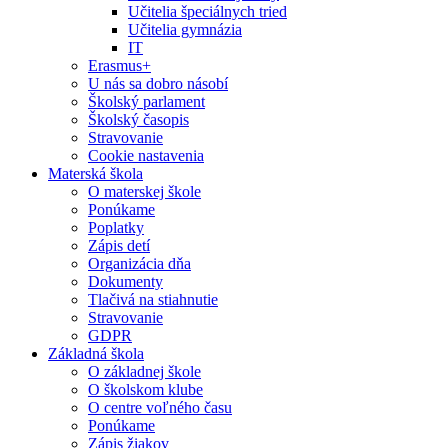
Učitelia špeciálnych tried
Učitelia gymnázia
IT
Erasmus+
U nás sa dobro násobí
Školský parlament
Školský časopis
Stravovanie
Cookie nastavenia
Materská škola
O materskej škole
Ponúkame
Poplatky
Zápis detí
Organizácia dňa
Dokumenty
Tlačivá na stiahnutie
Stravovanie
GDPR
Základná škola
O základnej škole
O školskom klube
O centre voľného času
Ponúkame
Zápis žiakov