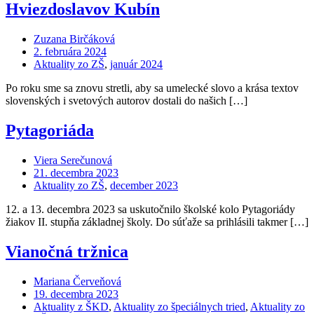
Hviezdoslavov Kubín
Zuzana Birčáková
2. februára 2024
Aktuality zo ZŠ
,
január 2024
Po roku sme sa znovu stretli, aby sa umelecké slovo a krása textov
slovenských i svetových autorov dostali do našich […]
Pytagoriáda
Viera Serečunová
21. decembra 2023
Aktuality zo ZŠ
,
december 2023
12. a 13. decembra 2023 sa uskutočnilo školské kolo Pytagoriády
žiakov II. stupňa základnej školy. Do súťaže sa prihlásili takmer […]
Vianočná tržnica
Mariana Červeňová
19. decembra 2023
Aktuality z ŠKD
,
Aktuality zo špeciálnych tried
,
Aktuality zo