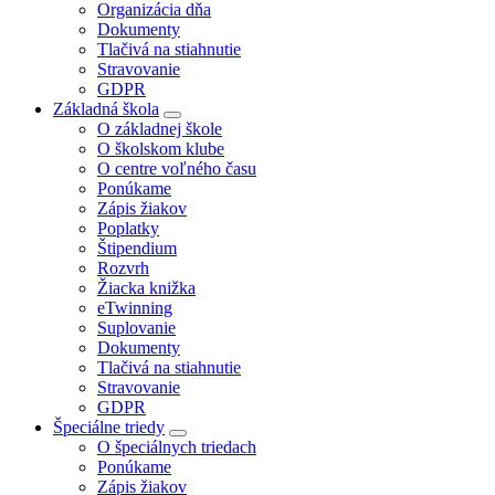
Organizácia dňa
Dokumenty
Tlačivá na stiahnutie
Stravovanie
GDPR
Základná škola
O základnej škole
O školskom klube
O centre voľného času
Ponúkame
Zápis žiakov
Poplatky
Štipendium
Rozvrh
Žiacka knižka
eTwinning
Suplovanie
Dokumenty
Tlačivá na stiahnutie
Stravovanie
GDPR
Špeciálne triedy
O špeciálnych triedach
Ponúkame
Zápis žiakov