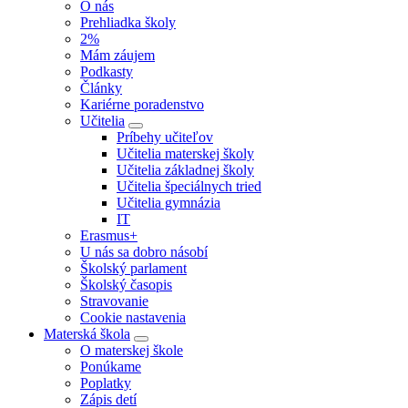
O nás
Prehliadka školy
2%
Mám záujem
Podkasty
Články
Kariérne poradenstvo
Učitelia
Príbehy učiteľov
Učitelia materskej školy
Učitelia základnej školy
Učitelia špeciálnych tried
Učitelia gymnázia
IT
Erasmus+
U nás sa dobro násobí
Školský parlament
Školský časopis
Stravovanie
Cookie nastavenia
Materská škola
O materskej škole
Ponúkame
Poplatky
Zápis detí