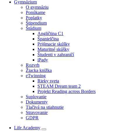
Gymnázium
O gymnáziu
Ponúkame
Poplatky
Štipendium
Štúdium
Angličtina C1
Španielčina
Prijímacie skúšky
Maturitné skúšky
Študenti v zahraničí
iPady
Rozvrh
Žiacka knižka
eTwinning
Rieky sveta
STEAM Dream team 2
Projekt Reading across Borders
Suplovanie
Dokumenty
Tlačivá na stiahnutie
Stravovanie
GDPR
Life Academy