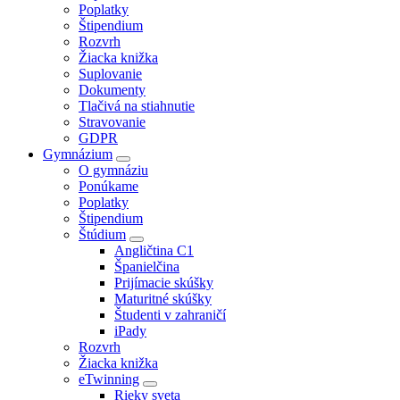
Poplatky
Štipendium
Rozvrh
Žiacka knižka
Suplovanie
Dokumenty
Tlačivá na stiahnutie
Stravovanie
GDPR
Gymnázium
O gymnáziu
Ponúkame
Poplatky
Štipendium
Štúdium
Angličtina C1
Španielčina
Prijímacie skúšky
Maturitné skúšky
Študenti v zahraničí
iPady
Rozvrh
Žiacka knižka
eTwinning
Rieky sveta