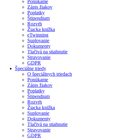
Ponúkame
Zápis žiakov
Poplatky
Štipendium
Rozvrh
Žiacka knižka
eTwinning
Suplovanie
Dokumenty
Tlačivá na stiahnutie
Stravovanie
GDPR
Špeciálne triedy
O špeciálnych triedach
Ponúkame
Zápis žiakov
Poplatky
Štipendium
Rozvrh
Žiacka knižka
Suplovanie
Dokumenty
Tlačivá na stiahnutie
Stravovanie
GDPR