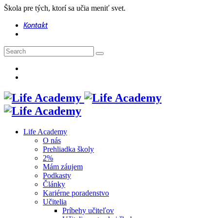
Škola pre tých, ktorí sa učia meniť svet.
Kontakt
Life Academy
O nás
Prehliadka školy
2%
Mám záujem
Podkasty
Články
Kariérne poradenstvo
Učitelia
Príbehy učiteľov