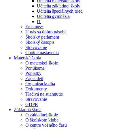
Učitelia materskej školy
Učitelia základnej školy
Učitelia špeciálnych tried
Učitelia gymnázia
IT
Erasmus+
U nás sa dobro násobí
Školský parlament
Školský časopis
Stravovanie
Cookie nastavenia
Materská škola
O materskej škole
Ponúkame
Poplatky
Zápis detí
Organizácia dňa
Dokumenty
Tlačivá na stiahnutie
Stravovanie
GDPR
Základná škola
O základnej škole
O školskom klube
O centre voľného času