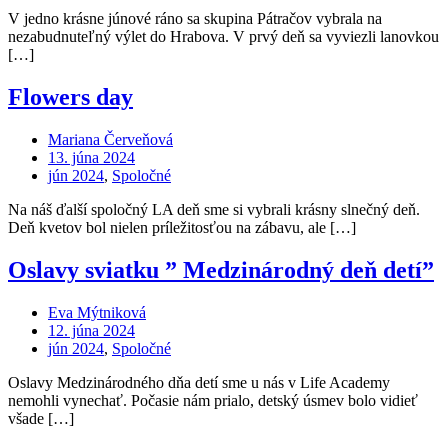
V jedno krásne júnové ráno sa skupina Pátračov vybrala na
nezabudnuteľný výlet do Hrabova. V prvý deň sa vyviezli lanovkou
[…]
Flowers day
Mariana Červeňová
13. júna 2024
jún 2024
,
Spoločné
Na náš ďalší spoločný LA deň sme si vybrali krásny slnečný deň.
Deň kvetov bol nielen príležitosťou na zábavu, ale […]
Oslavy sviatku ” Medzinárodný deň detí”
Eva Mýtniková
12. júna 2024
jún 2024
,
Spoločné
Oslavy Medzinárodného dňa detí sme u nás v Life Academy
nemohli vynechať. Počasie nám prialo, detský úsmev bolo vidieť
všade […]