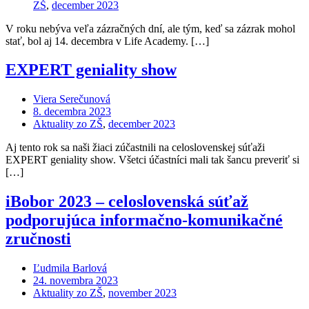
ZŠ
,
december 2023
V roku nebýva veľa zázračných dní, ale tým, keď sa zázrak mohol
stať, bol aj 14. decembra v Life Academy. […]
EXPERT geniality show
Viera Serečunová
8. decembra 2023
Aktuality zo ZŠ
,
december 2023
Aj tento rok sa naši žiaci zúčastnili na celoslovenskej súťaži
EXPERT geniality show. Všetci účastníci mali tak šancu preveriť si
[…]
iBobor 2023 – celoslovenská súťaž
podporujúca informačno-komunikačné
zručnosti
Ľudmila Barlová
24. novembra 2023
Aktuality zo ZŠ
,
november 2023