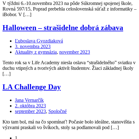
V týždni 6.-10.novembra 2023 na pôde Súkromnej spojenej škole,
Rovná 597/15, Poprad prebehla celoslovenská súťaž z informatiky –
iBobor. V […]
Halloween – strašidelne dobrá zábava
Ľuboslava Gvozdiaková
3. novembra 2023
Aktuality z gymnázia
,
november 2023
Tento rok sa v Life Academy niesla oslava “strašidelného” sviatku v
duchu vtipných a tvorivých aktivít študentov. Žiaci základnej školy
[…]
LA Challenge Day
Jana Vernarčík
2. októbra 2023
september 2023
,
Spoločné
Kto tam bol, má na čo spomínať! Počasie bolo ideálne, stanovištia s
výzvami praskali vo švíkoch, stoly sa podlamovali pod […]
1