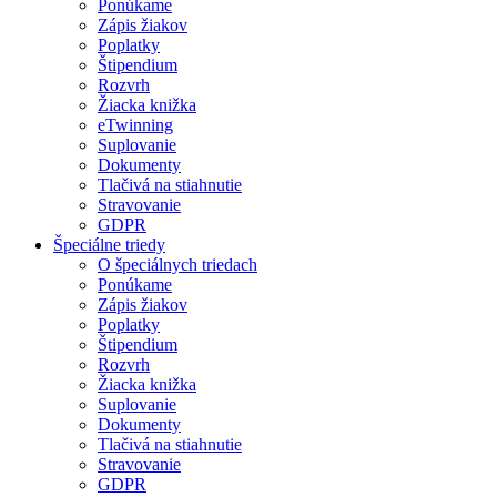
Ponúkame
Zápis žiakov
Poplatky
Štipendium
Rozvrh
Žiacka knižka
eTwinning
Suplovanie
Dokumenty
Tlačivá na stiahnutie
Stravovanie
GDPR
Špeciálne triedy
O špeciálnych triedach
Ponúkame
Zápis žiakov
Poplatky
Štipendium
Rozvrh
Žiacka knižka
Suplovanie
Dokumenty
Tlačivá na stiahnutie
Stravovanie
GDPR