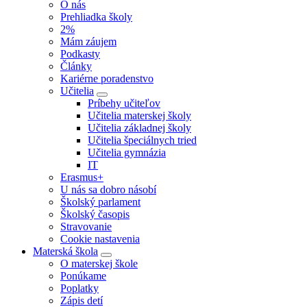
O nás
Prehliadka školy
2%
Mám záujem
Podkasty
Články
Kariérne poradenstvo
Učitelia
Príbehy učiteľov
Učitelia materskej školy
Učitelia základnej školy
Učitelia špeciálnych tried
Učitelia gymnázia
IT
Erasmus+
U nás sa dobro násobí
Školský parlament
Školský časopis
Stravovanie
Cookie nastavenia
Materská škola
O materskej škole
Ponúkame
Poplatky
Zápis detí