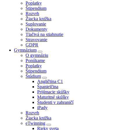
Poplatky
Štipendium
Rozvrh
Žiacka knižka
Suplovanie
Dokumenty
Tlačivá na stiahnutie
Stravovanie
GDPR
Gymnázium
O gymnáziu
Ponúkame
Poplatky
Štipendium
Štúdium
Angličtina C1
Španielčina
Prijímacie skúšky
Maturitné skúšky
Študenti v zahraničí
iPady
Rozvrh
Žiacka knižka
eTwinning
Rieky sveta