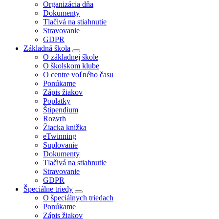
Organizácia dňa
Dokumenty
Tlačivá na stiahnutie
Stravovanie
GDPR
Základná škola
O základnej škole
O školskom klube
O centre voľného času
Ponúkame
Zápis žiakov
Poplatky
Štipendium
Rozvrh
Žiacka knižka
eTwinning
Suplovanie
Dokumenty
Tlačivá na stiahnutie
Stravovanie
GDPR
Špeciálne triedy
O špeciálnych triedach
Ponúkame
Zápis žiakov