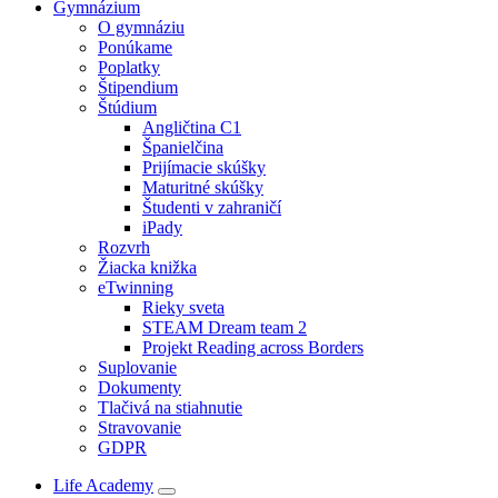
Gymnázium
O gymnáziu
Ponúkame
Poplatky
Štipendium
Štúdium
Angličtina C1
Španielčina
Prijímacie skúšky
Maturitné skúšky
Študenti v zahraničí
iPady
Rozvrh
Žiacka knižka
eTwinning
Rieky sveta
STEAM Dream team 2
Projekt Reading across Borders
Suplovanie
Dokumenty
Tlačivá na stiahnutie
Stravovanie
GDPR
Life Academy