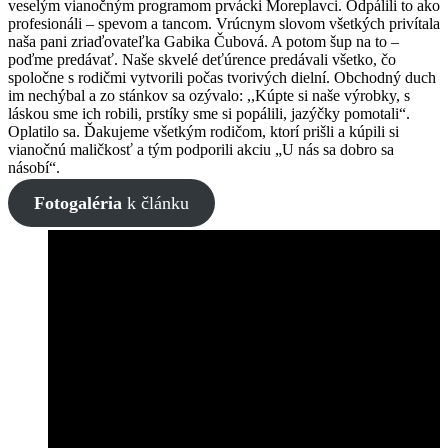
veselým vianočným programom prvácki Moreplavci. Odpálili to ako
profesionáli – spevom a tancom. Vrúcnym slovom všetkých privítala
naša pani zriaďovateľka Gabika Čubová. A potom šup na to –
poďme predávať. Naše skvelé deťúrence predávali všetko, čo
spoločne s rodičmi vytvorili počas tvorivých dielní. Obchodný duch
im nechýbal a zo stánkov sa ozývalo: ,,Kúpte si naše výrobky, s
láskou sme ich robili, prstíky sme si popálili, jazýčky pomotali“.
Oplatilo sa. Ďakujeme všetkým rodičom, ktorí prišli a kúpili si
vianočnú maličkosť a tým podporili akciu „U nás sa dobro sa
násobí“.
Fotogaléria
k článku