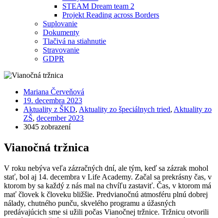
STEAM Dream team 2
Projekt Reading across Borders
Suplovanie
Dokumenty
Tlačivá na stiahnutie
Stravovanie
GDPR
Mariana Červeňová
19. decembra 2023
Aktuality z ŠKD
,
Aktuality zo špeciálnych tried
,
Aktuality zo
ZŠ
,
december 2023
3045 zobrazení
Vianočná tržnica
V roku nebýva veľa zázračných dní, ale tým, keď sa zázrak mohol
stať, bol aj 14. decembra v Life Academy. Začal sa prekrásny čas, v
ktorom by sa každý z nás mal na chvíľu zastaviť. Čas, v ktorom má
mať človek k človeku bližšie. Predvianočnú atmosféru plnú dobrej
nálady, chutného punču, skvelého programu a úžasných
predávajúcich sme si užili počas Vianočnej tržnice. Tržnicu otvorili