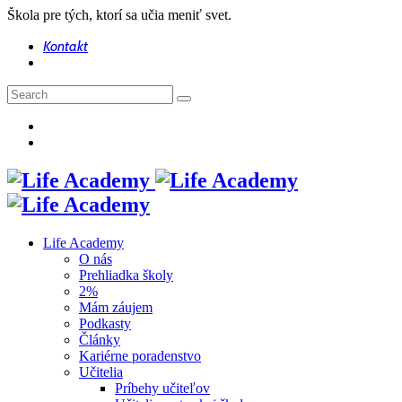
Škola pre tých, ktorí sa učia meniť svet.
Kontakt
Life Academy
O nás
Prehliadka školy
2%
Mám záujem
Podkasty
Články
Kariérne poradenstvo
Učitelia
Príbehy učiteľov