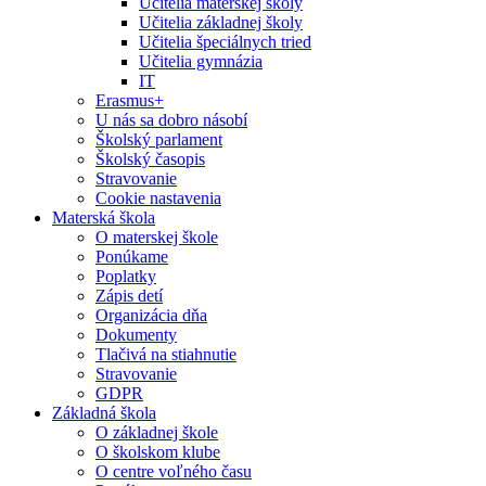
Učitelia materskej školy
Učitelia základnej školy
Učitelia špeciálnych tried
Učitelia gymnázia
IT
Erasmus+
U nás sa dobro násobí
Školský parlament
Školský časopis
Stravovanie
Cookie nastavenia
Materská škola
O materskej škole
Ponúkame
Poplatky
Zápis detí
Organizácia dňa
Dokumenty
Tlačivá na stiahnutie
Stravovanie
GDPR
Základná škola
O základnej škole
O školskom klube
O centre voľného času