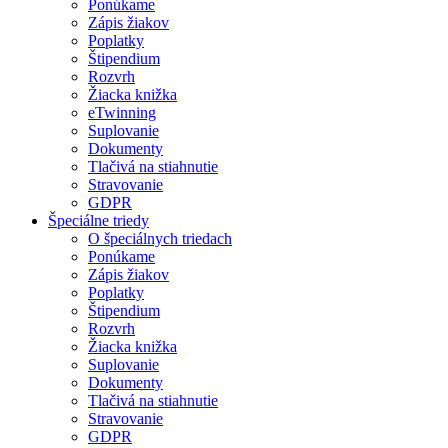
Ponúkame
Zápis žiakov
Poplatky
Štipendium
Rozvrh
Žiacka knižka
eTwinning
Suplovanie
Dokumenty
Tlačivá na stiahnutie
Stravovanie
GDPR
Špeciálne triedy
O špeciálnych triedach
Ponúkame
Zápis žiakov
Poplatky
Štipendium
Rozvrh
Žiacka knižka
Suplovanie
Dokumenty
Tlačivá na stiahnutie
Stravovanie
GDPR