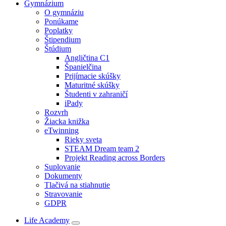
Gymnázium
O gymnáziu
Ponúkame
Poplatky
Štipendium
Štúdium
Angličtina C1
Španielčina
Prijímacie skúšky
Maturitné skúšky
Študenti v zahraničí
iPady
Rozvrh
Žiacka knižka
eTwinning
Rieky sveta
STEAM Dream team 2
Projekt Reading across Borders
Suplovanie
Dokumenty
Tlačivá na stiahnutie
Stravovanie
GDPR
Life Academy