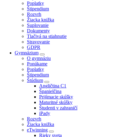
Poplatky
Štipendium
Rozvrh
Žiacka knižka
Suplovanie
Dokumenty
Tlačivá na stiahnutie
Stravovanie
GDPR
Gymnázium
O gymnáziu
Ponúkame
Poplatky
Štipendium
Štúdium
Angličtina C1
Španielčina
Prijímacie skúšky
Maturitné skúšky
Študenti v zahraničí
iPady
Rozvrh
Žiacka knižka
eTwinning
Rieky sveta