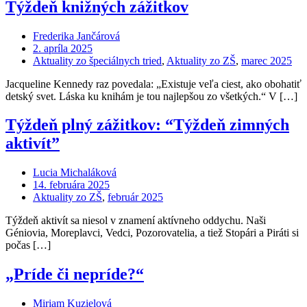
Týždeň knižných zážitkov
Frederika Jančárová
2. apríla 2025
Aktuality zo špeciálnych tried
,
Aktuality zo ZŠ
,
marec 2025
Jacqueline Kennedy raz povedala: „Existuje veľa ciest, ako obohatiť
detský svet. Láska ku knihám je tou najlepšou zo všetkých.“ V […]
Týždeň plný zážitkov: “Týždeň zimných
aktivít”
Lucia Michaláková
14. februára 2025
Aktuality zo ZŠ
,
február 2025
Týždeň aktivít sa niesol v znamení aktívneho oddychu. Naši
Géniovia, Moreplavci, Vedci, Pozorovatelia, a tiež Stopári a Piráti si
počas […]
„Príde či nepríde?“
Miriam Kuzielová