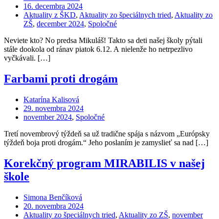
16. decembra 2024
Aktuality z ŠKD
,
Aktuality zo špeciálnych tried
,
Aktuality zo
ZŠ
,
december 2024
,
Spoločné
Neviete kto? No predsa Mikuláš! Takto sa deti našej školy pýtali
stále dookola od ránav piatok 6.12. A nielenže ho netrpezlivo
vyčkávali. […]
Farbami proti drogám
Katarína Kalisová
29. novembra 2024
november 2024
,
Spoločné
Tretí novembrový týždeň sa už tradične spája s názvom „Európsky
týždeň boja proti drogám.“ Jeho poslaním je zamyslieť sa nad […]
Korekčný program MIRABILIS v našej
škole
Simona Benčíková
20. novembra 2024
Aktuality zo špeciálnych tried
,
Aktuality zo ZŠ
,
november