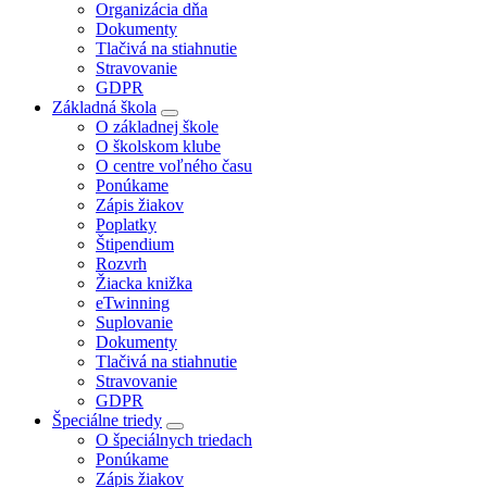
Organizácia dňa
Dokumenty
Tlačivá na stiahnutie
Stravovanie
GDPR
Základná škola
O základnej škole
O školskom klube
O centre voľného času
Ponúkame
Zápis žiakov
Poplatky
Štipendium
Rozvrh
Žiacka knižka
eTwinning
Suplovanie
Dokumenty
Tlačivá na stiahnutie
Stravovanie
GDPR
Špeciálne triedy
O špeciálnych triedach
Ponúkame
Zápis žiakov