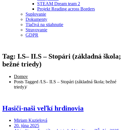
STEAM Dream team 2
Projekt Reading across Borders
Suplovanie
Dokumenty
Tlačivá na stiahnutie
Stravovanie
GDPR
Tag: I.S– II.S – Stopári (základná škola;
bežné triedy)
Domov
Posts Tagged
/
I.S– II.S – Stopári (základná škola; bežné
triedy)/
Hasiči-naši veľkí hrdinovia
Miriam Kuzielová
20. júna 2025