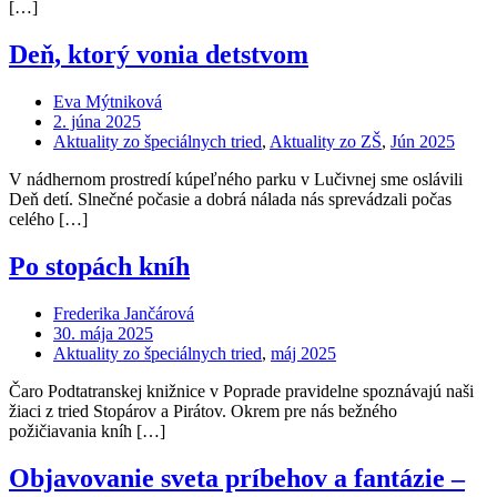
[…]
Deň, ktorý vonia detstvom
Eva Mýtniková
2. júna 2025
Aktuality zo špeciálnych tried
,
Aktuality zo ZŠ
,
Jún 2025
V nádhernom prostredí kúpeľného parku v Lučivnej sme oslávili
Deň detí. Slnečné počasie a dobrá nálada nás sprevádzali počas
celého […]
Po stopách kníh
Frederika Jančárová
30. mája 2025
Aktuality zo špeciálnych tried
,
máj 2025
Čaro Podtatranskej knižnice v Poprade pravidelne spoznávajú naši
žiaci z tried Stopárov a Pirátov. Okrem pre nás bežného
požičiavania kníh […]
Objavovanie sveta príbehov a fantázie –