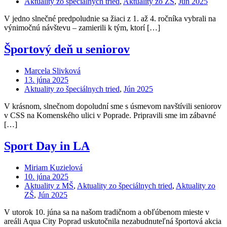
Aktuality zo špeciálnych tried
,
Aktuality zo ZŠ
,
Jún 2025
V jedno slnečné predpoludnie sa žiaci z 1. až 4. ročníka vybrali na
výnimočnú návštevu – zamierili k tým, ktorí […]
Športový deň u seniorov
Marcela Slivková
13. júna 2025
Aktuality zo špeciálnych tried
,
Jún 2025
V krásnom, slnečnom dopoludní sme s úsmevom navštívili seniorov
v CSS na Komenského ulici v Poprade. Pripravili sme im zábavné
[…]
Sport Day in LA
Miriam Kuzielová
10. júna 2025
Aktuality z MŠ
,
Aktuality zo špeciálnych tried
,
Aktuality zo
ZŠ
,
Jún 2025
V utorok 10. júna sa na našom tradičnom a obľúbenom mieste v
areáli Aqua City Poprad uskutočnila nezabudnuteľná športová akcia