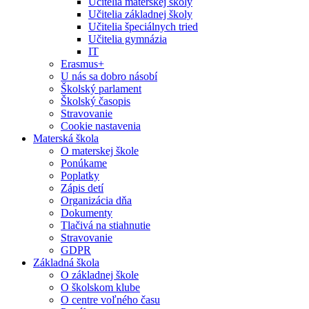
Učitelia materskej školy
Učitelia základnej školy
Učitelia špeciálnych tried
Učitelia gymnázia
IT
Erasmus+
U nás sa dobro násobí
Školský parlament
Školský časopis
Stravovanie
Cookie nastavenia
Materská škola
O materskej škole
Ponúkame
Poplatky
Zápis detí
Organizácia dňa
Dokumenty
Tlačivá na stiahnutie
Stravovanie
GDPR
Základná škola
O základnej škole
O školskom klube
O centre voľného času