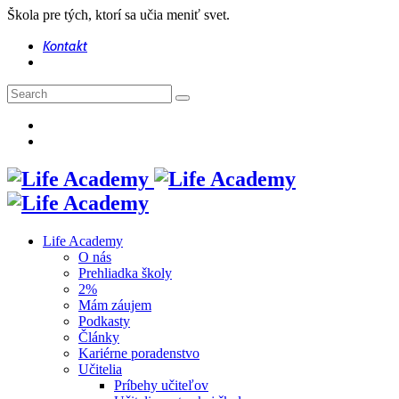
Škola pre tých, ktorí sa učia meniť svet.
Kontakt
Life Academy
O nás
Prehliadka školy
2%
Mám záujem
Podkasty
Články
Kariérne poradenstvo
Učitelia
Príbehy učiteľov