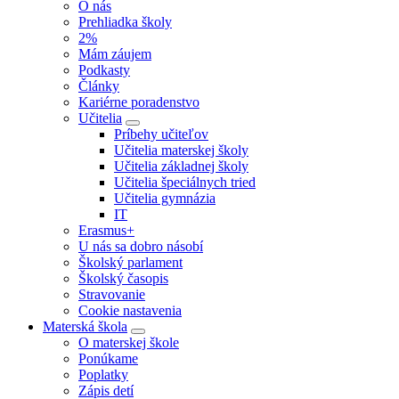
O nás
Prehliadka školy
2%
Mám záujem
Podkasty
Články
Kariérne poradenstvo
Učitelia
Príbehy učiteľov
Učitelia materskej školy
Učitelia základnej školy
Učitelia špeciálnych tried
Učitelia gymnázia
IT
Erasmus+
U nás sa dobro násobí
Školský parlament
Školský časopis
Stravovanie
Cookie nastavenia
Materská škola
O materskej škole
Ponúkame
Poplatky
Zápis detí