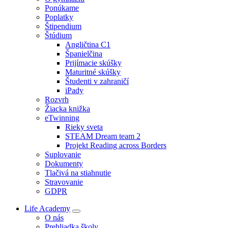
Ponúkame
Poplatky
Štipendium
Štúdium
Angličtina C1
Španielčina
Prijímacie skúšky
Maturitné skúšky
Študenti v zahraničí
iPady
Rozvrh
Žiacka knižka
eTwinning
Rieky sveta
STEAM Dream team 2
Projekt Reading across Borders
Suplovanie
Dokumenty
Tlačivá na stiahnutie
Stravovanie
GDPR
Life Academy
O nás
Prehliadka školy