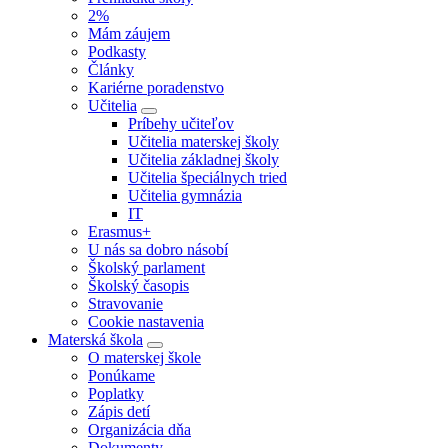
2%
Mám záujem
Podkasty
Články
Kariérne poradenstvo
Učitelia
Príbehy učiteľov
Učitelia materskej školy
Učitelia základnej školy
Učitelia špeciálnych tried
Učitelia gymnázia
IT
Erasmus+
U nás sa dobro násobí
Školský parlament
Školský časopis
Stravovanie
Cookie nastavenia
Materská škola
O materskej škole
Ponúkame
Poplatky
Zápis detí
Organizácia dňa
Dokumenty