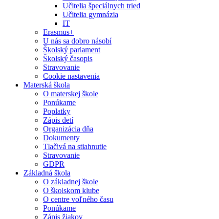
Učitelia špeciálnych tried
Učitelia gymnázia
IT
Erasmus+
U nás sa dobro násobí
Školský parlament
Školský časopis
Stravovanie
Cookie nastavenia
Materská škola
O materskej škole
Ponúkame
Poplatky
Zápis detí
Organizácia dňa
Dokumenty
Tlačivá na stiahnutie
Stravovanie
GDPR
Základná škola
O základnej škole
O školskom klube
O centre voľného času
Ponúkame
Zápis žiakov