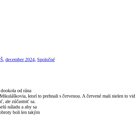
ZŠ
,
december 2024
,
Spoločné
e dookola od rána
Mikuláškovia, ktorí to prehnali s červenou. A červené mali nielen to vi
ť, ale zúčastniť sa.
selú náladu a aby sa
broty boli len takým