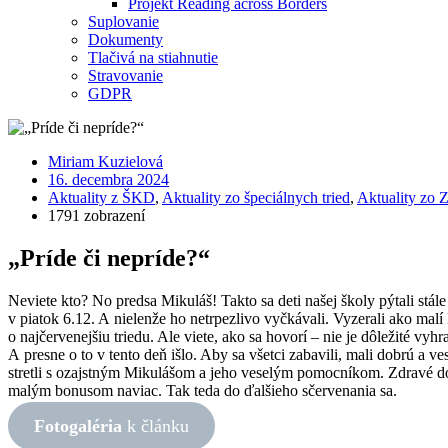
Projekt Reading across Borders
Suplovanie
Dokumenty
Tlačivá na stiahnutie
Stravovanie
GDPR
Miriam Kuzielová
16. decembra 2024
Aktuality z ŠKD
,
Aktuality zo špeciálnych tried
,
Aktuality zo 
1791 zobrazení
„Príde či nepríde?“
Neviete kto? No predsa Mikuláš! Takto sa deti našej školy pýtali stál
v piatok 6.12. A nielenže ho netrpezlivo vyčkávali. Vyzerali ako malí 
o najčervenejšiu triedu. Ale viete, ako sa hovorí – nie je dôležité vyhra
A presne o to v tento deň išlo. Aby sa všetci zabavili, mali dobrú a ve
stretli s ozajstným Mikulášom a jeho veselým pomocníkom. Zdravé do
malým bonusom naviac. Tak teda do ďalšieho sčervenania sa.
Fotogaléria
k článku