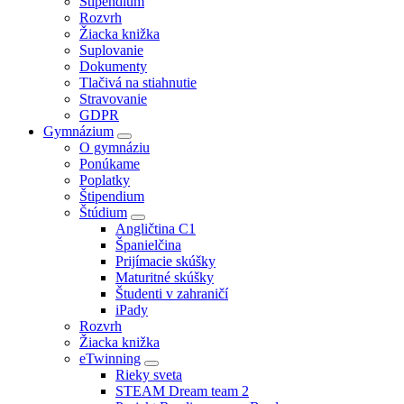
Štipendium
Rozvrh
Žiacka knižka
Suplovanie
Dokumenty
Tlačivá na stiahnutie
Stravovanie
GDPR
Gymnázium
O gymnáziu
Ponúkame
Poplatky
Štipendium
Štúdium
Angličtina C1
Španielčina
Prijímacie skúšky
Maturitné skúšky
Študenti v zahraničí
iPady
Rozvrh
Žiacka knižka
eTwinning
Rieky sveta
STEAM Dream team 2