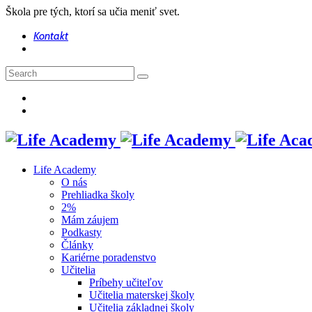
Škola pre tých, ktorí sa učia meniť svet.
Kontakt
Life Academy
O nás
Prehliadka školy
2%
Mám záujem
Podkasty
Články
Kariérne poradenstvo
Učitelia
Príbehy učiteľov
Učitelia materskej školy
Učitelia základnej školy