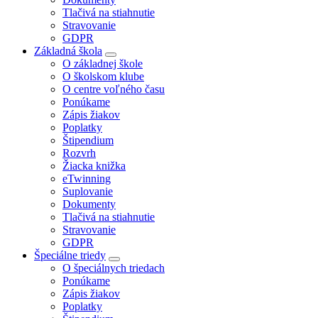
Tlačivá na stiahnutie
Stravovanie
GDPR
Základná škola
O základnej škole
O školskom klube
O centre voľného času
Ponúkame
Zápis žiakov
Poplatky
Štipendium
Rozvrh
Žiacka knižka
eTwinning
Suplovanie
Dokumenty
Tlačivá na stiahnutie
Stravovanie
GDPR
Špeciálne triedy
O špeciálnych triedach
Ponúkame
Zápis žiakov
Poplatky