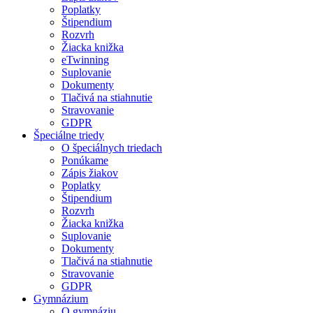
Poplatky
Štipendium
Rozvrh
Žiacka knižka
eTwinning
Suplovanie
Dokumenty
Tlačivá na stiahnutie
Stravovanie
GDPR
Špeciálne triedy
O špeciálnych triedach
Ponúkame
Zápis žiakov
Poplatky
Štipendium
Rozvrh
Žiacka knižka
Suplovanie
Dokumenty
Tlačivá na stiahnutie
Stravovanie
GDPR
Gymnázium
O gymnáziu