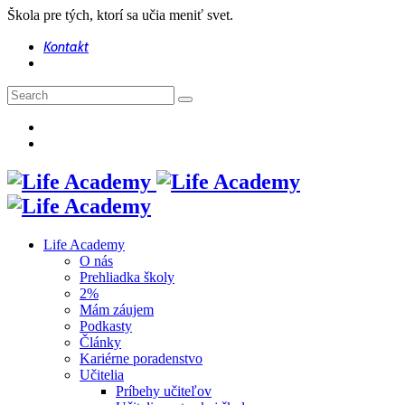
Škola pre tých, ktorí sa učia meniť svet.
Kontakt
Life Academy
O nás
Prehliadka školy
2%
Mám záujem
Podkasty
Články
Kariérne poradenstvo
Učitelia
Príbehy učiteľov