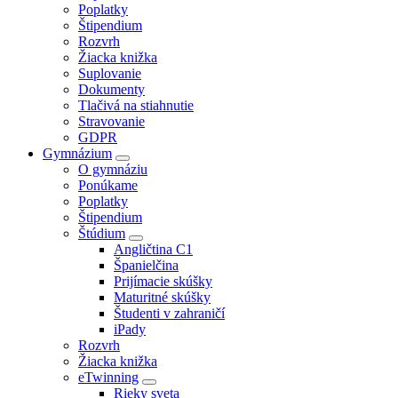
Poplatky
Štipendium
Rozvrh
Žiacka knižka
Suplovanie
Dokumenty
Tlačivá na stiahnutie
Stravovanie
GDPR
Gymnázium
O gymnáziu
Ponúkame
Poplatky
Štipendium
Štúdium
Angličtina C1
Španielčina
Prijímacie skúšky
Maturitné skúšky
Študenti v zahraničí
iPady
Rozvrh
Žiacka knižka
eTwinning
Rieky sveta