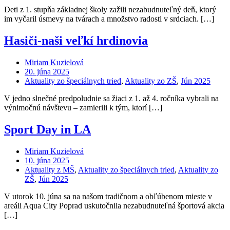
Deti z 1. stupňa základnej školy zažili nezabudnuteľný deň, ktorý
im vyčaril úsmevy na tvárach a množstvo radosti v srdciach. […]
Hasiči-naši veľkí hrdinovia
Miriam Kuzielová
20. júna 2025
Aktuality zo špeciálnych tried
,
Aktuality zo ZŠ
,
Jún 2025
V jedno slnečné predpoludnie sa žiaci z 1. až 4. ročníka vybrali na
výnimočnú návštevu – zamierili k tým, ktorí […]
Sport Day in LA
Miriam Kuzielová
10. júna 2025
Aktuality z MŠ
,
Aktuality zo špeciálnych tried
,
Aktuality zo
ZŠ
,
Jún 2025
V utorok 10. júna sa na našom tradičnom a obľúbenom mieste v
areáli Aqua City Poprad uskutočnila nezabudnuteľná športová akcia
[…]