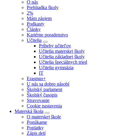
O nás
Prehliadka školy
2%
Mám záujem
Podkasty
Články
Kariérne poradenstvo
Učitelia
Príbehy učiteľov
Učitelia materskej školy
Učitelia základnej školy
Učitelia špeciálnych tried
Učitelia gymnázia
IT
Erasmus+
U nás sa dobro násobí
Školský parlament
Školský časopis
Stravovanie
Cookie nastavenia
Materská škola
O materskej škole
Ponúkame
Poplatky
Zápis detí