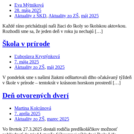
Eva Mýtniková
28. mája 2025
Aktuality z ŠKD
,
Aktuality zo ZŠ
,
máj 2025
Každé ráno prichádzajú naši žiaci do školy so školskou aktovkou.
Rozhodli sme sa, že jeden deň v roku ju nechajú […]
Škola v prírode
Ľuboslava Krystýnková
7. mája 2025
Aktuality zo ZŠ
,
máj 2025
V pondelok sme s našimi žiakmi odštartovali dlho očakávaný týždeň
v škole v prírode – tentokrát v krásnom horskom prostredí […]
Deň otvorených dverí
Martina Kolcúnová
7. apríla 2025
Aktuality zo ZŠ
,
marec 2025
Vo štvrtok 27.3.2025 dostali rodičia predškoláčikov možnosť