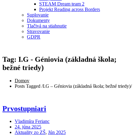
STEAM Dream team 2
Projekt Reading across Borders
Suplovanie
Dokumenty
Tlačivá na stiahnutie
Stravovanie
GDPR
Tag: I.G - Géniovia (základná škola;
bežné triedy)
Domov
Posts Tagged
/
I.G – Géniovia (základná škola; bežné triedy)/
Prvostupniari
Vladimíra Ferianc
24. júna 2025
Aktuality zo ZŠ
,
Jún 2025