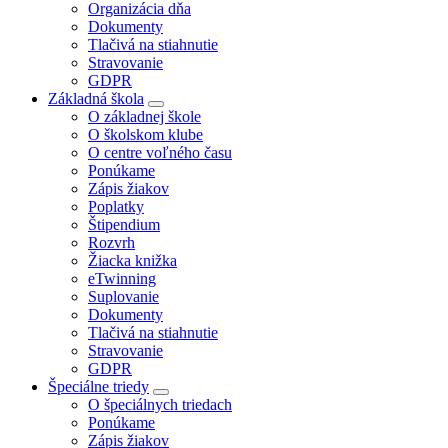
Organizácia dňa
Dokumenty
Tlačivá na stiahnutie
Stravovanie
GDPR
Základná škola
O základnej škole
O školskom klube
O centre voľného času
Ponúkame
Zápis žiakov
Poplatky
Štipendium
Rozvrh
Žiacka knižka
eTwinning
Suplovanie
Dokumenty
Tlačivá na stiahnutie
Stravovanie
GDPR
Špeciálne triedy
O špeciálnych triedach
Ponúkame
Zápis žiakov