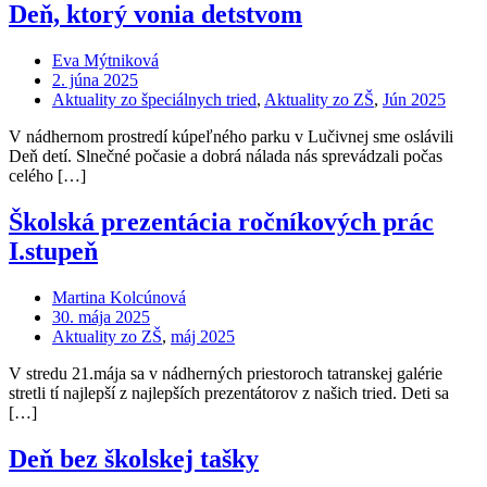
Deň, ktorý vonia detstvom
Eva Mýtniková
2. júna 2025
Aktuality zo špeciálnych tried
,
Aktuality zo ZŠ
,
Jún 2025
V nádhernom prostredí kúpeľného parku v Lučivnej sme oslávili
Deň detí. Slnečné počasie a dobrá nálada nás sprevádzali počas
celého […]
Školská prezentácia ročníkových prác
I.stupeň
Martina Kolcúnová
30. mája 2025
Aktuality zo ZŠ
,
máj 2025
V stredu 21.mája sa v nádherných priestoroch tatranskej galérie
stretli tí najlepší z najlepších prezentátorov z našich tried. Deti sa
[…]
Deň bez školskej tašky