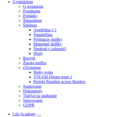
Gymnázium
O gymnáziu
Ponúkame
Poplatky
Štipendium
Štúdium
Angličtina C1
Španielčina
Prijímacie skúšky
Maturitné skúšky
Študenti v zahraničí
iPady
Rozvrh
Žiacka knižka
eTwinning
Rieky sveta
STEAM Dream team 2
Projekt Reading across Borders
Suplovanie
Dokumenty
Tlačivá na stiahnutie
Stravovanie
GDPR
Life Academy