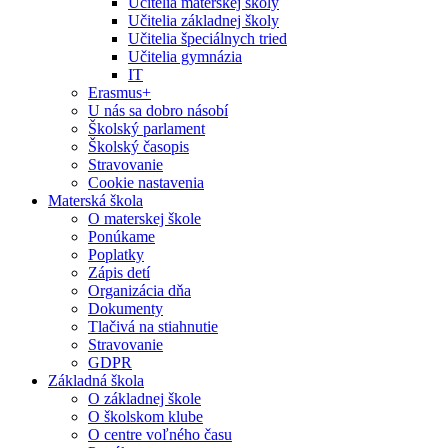
Učitelia materskej školy
Učitelia základnej školy
Učitelia špeciálnych tried
Učitelia gymnázia
IT
Erasmus+
U nás sa dobro násobí
Školský parlament
Školský časopis
Stravovanie
Cookie nastavenia
Materská škola
O materskej škole
Ponúkame
Poplatky
Zápis detí
Organizácia dňa
Dokumenty
Tlačivá na stiahnutie
Stravovanie
GDPR
Základná škola
O základnej škole
O školskom klube
O centre voľného času