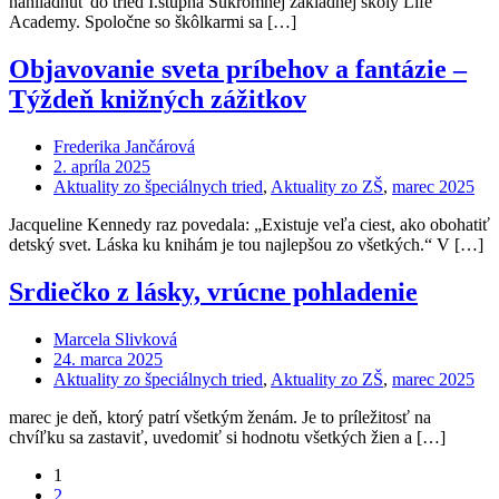
nahliadnuť do tried I.stupňa Súkromnej základnej školy Life
Academy. Spoločne so škôlkarmi sa […]
Objavovanie sveta príbehov a fantázie –
Týždeň knižných zážitkov
Frederika Jančárová
2. apríla 2025
Aktuality zo špeciálnych tried
,
Aktuality zo ZŠ
,
marec 2025
Jacqueline Kennedy raz povedala: „Existuje veľa ciest, ako obohatiť
detský svet. Láska ku knihám je tou najlepšou zo všetkých.“ V […]
Srdiečko z lásky, vrúcne pohladenie
Marcela Slivková
24. marca 2025
Aktuality zo špeciálnych tried
,
Aktuality zo ZŠ
,
marec 2025
marec je deň, ktorý patrí všetkým ženám. Je to príležitosť na
chvíľku sa zastaviť, uvedomiť si hodnotu všetkých žien a […]
1
2