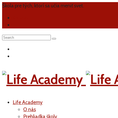
Škola pre tých, ktorí sa učia meniť svet.
Kontakt
Life Academy
O nás
Prehliadka školy