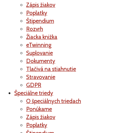
Zápis žiakov
Poplatky
Štipendium
Rozvrh
Žiacka knižka
eTwinning
Suplovanie
Dokumenty
Tlačivá na stiahnutie
Stravovanie
GDPR
Špeciálne triedy
O špeciálnych triedach
Ponúkame
Zápis žiakov
Poplatky