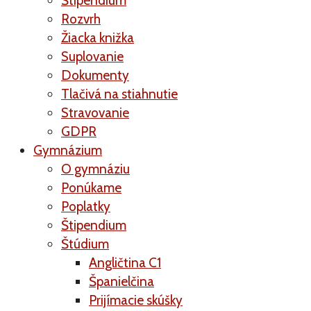
Štipendium
Rozvrh
Žiacka knižka
Suplovanie
Dokumenty
Tlačivá na stiahnutie
Stravovanie
GDPR
Gymnázium
O gymnáziu
Ponúkame
Poplatky
Štipendium
Štúdium
Angličtina C1
Španielčina
Prijímacie skúšky