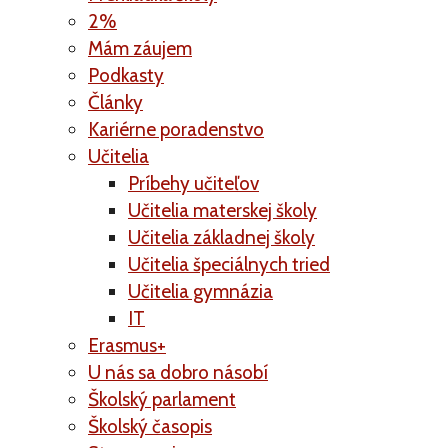
2%
Mám záujem
Podkasty
Články
Kariérne poradenstvo
Učitelia
Príbehy učiteľov
Učitelia materskej školy
Učitelia základnej školy
Učitelia špeciálnych tried
Učitelia gymnázia
IT
Erasmus+
U nás sa dobro násobí
Školský parlament
Školský časopis