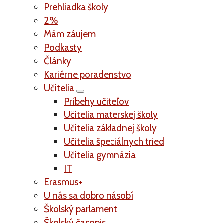
Prehliadka školy
2%
Mám záujem
Podkasty
Články
Kariérne poradenstvo
Učitelia
Príbehy učiteľov
Učitelia materskej školy
Učitelia základnej školy
Učitelia špeciálnych tried
Učitelia gymnázia
IT
Erasmus+
U nás sa dobro násobí
Školský parlament
Školský časopis