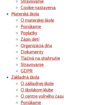
Stravovanie
Cookie nastavenia
Materská škola
O materskej škole
Ponúkame
Poplatky
Zápis detí
Organizácia dňa
Dokumenty
Tlačivá na stiahnutie
Stravovanie
GDPR
Základná škola
O základnej škole
O školskom klube
O centre voľného času
Ponúkame