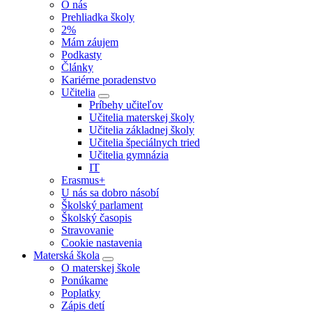
O nás
Prehliadka školy
2%
Mám záujem
Podkasty
Články
Kariérne poradenstvo
Učitelia
Príbehy učiteľov
Učitelia materskej školy
Učitelia základnej školy
Učitelia špeciálnych tried
Učitelia gymnázia
IT
Erasmus+
U nás sa dobro násobí
Školský parlament
Školský časopis
Stravovanie
Cookie nastavenia
Materská škola
O materskej škole
Ponúkame
Poplatky
Zápis detí