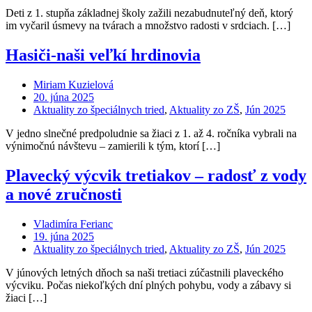
Deti z 1. stupňa základnej školy zažili nezabudnuteľný deň, ktorý
im vyčaril úsmevy na tvárach a množstvo radosti v srdciach. […]
Hasiči-naši veľkí hrdinovia
Miriam Kuzielová
20. júna 2025
Aktuality zo špeciálnych tried
,
Aktuality zo ZŠ
,
Jún 2025
V jedno slnečné predpoludnie sa žiaci z 1. až 4. ročníka vybrali na
výnimočnú návštevu – zamierili k tým, ktorí […]
Plavecký výcvik tretiakov – radosť z vody
a nové zručnosti
Vladimíra Ferianc
19. júna 2025
Aktuality zo špeciálnych tried
,
Aktuality zo ZŠ
,
Jún 2025
V júnových letných dňoch sa naši tretiaci zúčastnili plaveckého
výcviku. Počas niekoľkých dní plných pohybu, vody a zábavy si
žiaci […]