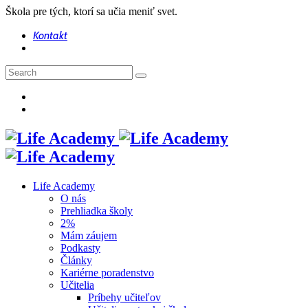
Škola pre tých, ktorí sa učia meniť svet.
Kontakt
Life Academy
O nás
Prehliadka školy
2%
Mám záujem
Podkasty
Články
Kariérne poradenstvo
Učitelia
Príbehy učiteľov