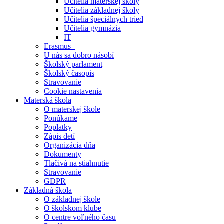
Učitelia materskej školy
Učitelia základnej školy
Učitelia špeciálnych tried
Učitelia gymnázia
IT
Erasmus+
U nás sa dobro násobí
Školský parlament
Školský časopis
Stravovanie
Cookie nastavenia
Materská škola
O materskej škole
Ponúkame
Poplatky
Zápis detí
Organizácia dňa
Dokumenty
Tlačivá na stiahnutie
Stravovanie
GDPR
Základná škola
O základnej škole
O školskom klube
O centre voľného času