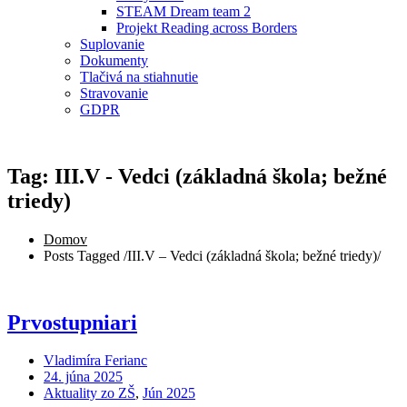
STEAM Dream team 2
Projekt Reading across Borders
Suplovanie
Dokumenty
Tlačivá na stiahnutie
Stravovanie
GDPR
Tag: III.V - Vedci (základná škola; bežné
triedy)
Domov
Posts Tagged
/
III.V – Vedci (základná škola; bežné triedy)/
Prvostupniari
Vladimíra Ferianc
24. júna 2025
Aktuality zo ZŠ
,
Jún 2025