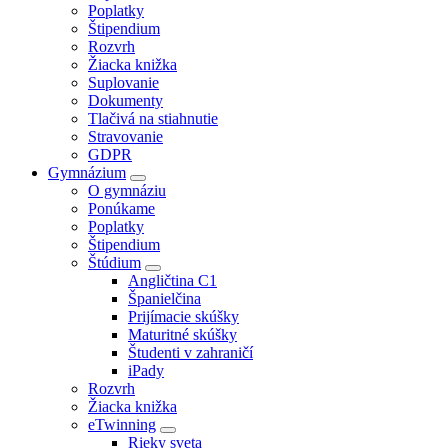
Poplatky
Štipendium
Rozvrh
Žiacka knižka
Suplovanie
Dokumenty
Tlačivá na stiahnutie
Stravovanie
GDPR
Gymnázium
O gymnáziu
Ponúkame
Poplatky
Štipendium
Štúdium
Angličtina C1
Španielčina
Prijímacie skúšky
Maturitné skúšky
Študenti v zahraničí
iPady
Rozvrh
Žiacka knižka
eTwinning
Rieky sveta