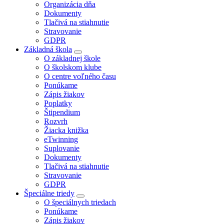
Organizácia dňa
Dokumenty
Tlačivá na stiahnutie
Stravovanie
GDPR
Základná škola
O základnej škole
O školskom klube
O centre voľného času
Ponúkame
Zápis žiakov
Poplatky
Štipendium
Rozvrh
Žiacka knižka
eTwinning
Suplovanie
Dokumenty
Tlačivá na stiahnutie
Stravovanie
GDPR
Špeciálne triedy
O špeciálnych triedach
Ponúkame
Zápis žiakov