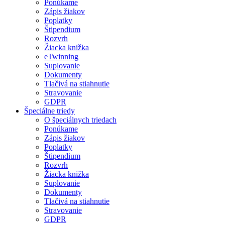
Ponúkame
Zápis žiakov
Poplatky
Štipendium
Rozvrh
Žiacka knižka
eTwinning
Suplovanie
Dokumenty
Tlačivá na stiahnutie
Stravovanie
GDPR
Špeciálne triedy
O špeciálnych triedach
Ponúkame
Zápis žiakov
Poplatky
Štipendium
Rozvrh
Žiacka knižka
Suplovanie
Dokumenty
Tlačivá na stiahnutie
Stravovanie
GDPR