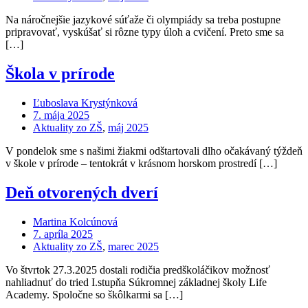
Na náročnejšie jazykové súťaže či olympiády sa treba postupne
pripravovať, vyskúšať si rôzne typy úloh a cvičení. Preto sme sa
[…]
Škola v prírode
Ľuboslava Krystýnková
7. mája 2025
Aktuality zo ZŠ
,
máj 2025
V pondelok sme s našimi žiakmi odštartovali dlho očakávaný týždeň
v škole v prírode – tentokrát v krásnom horskom prostredí […]
Deň otvorených dverí
Martina Kolcúnová
7. apríla 2025
Aktuality zo ZŠ
,
marec 2025
Vo štvrtok 27.3.2025 dostali rodičia predškoláčikov možnosť
nahliadnuť do tried I.stupňa Súkromnej základnej školy Life
Academy. Spoločne so škôlkarmi sa […]