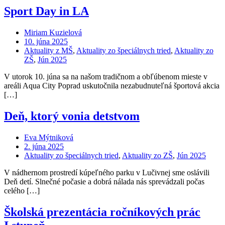
Sport Day in LA
Miriam Kuzielová
10. júna 2025
Aktuality z MŠ
,
Aktuality zo špeciálnych tried
,
Aktuality zo
ZŠ
,
Jún 2025
V utorok 10. júna sa na našom tradičnom a obľúbenom mieste v
areáli Aqua City Poprad uskutočnila nezabudnuteľná športová akcia
[…]
Deň, ktorý vonia detstvom
Eva Mýtniková
2. júna 2025
Aktuality zo špeciálnych tried
,
Aktuality zo ZŠ
,
Jún 2025
V nádhernom prostredí kúpeľného parku v Lučivnej sme oslávili
Deň detí. Slnečné počasie a dobrá nálada nás sprevádzali počas
celého […]
Školská prezentácia ročníkových prác