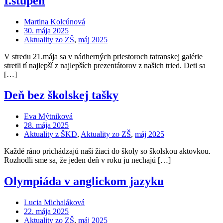
I.stupeň
Martina Kolcúnová
30. mája 2025
Aktuality zo ZŠ
,
máj 2025
V stredu 21.mája sa v nádherných priestoroch tatranskej galérie
stretli tí najlepší z najlepších prezentátorov z našich tried. Deti sa
[…]
Deň bez školskej tašky
Eva Mýtniková
28. mája 2025
Aktuality z ŠKD
,
Aktuality zo ZŠ
,
máj 2025
Každé ráno prichádzajú naši žiaci do školy so školskou aktovkou.
Rozhodli sme sa, že jeden deň v roku ju nechajú […]
Olympiáda v anglickom jazyku
Lucia Michaláková
22. mája 2025
Aktuality zo ZŠ
,
máj 2025