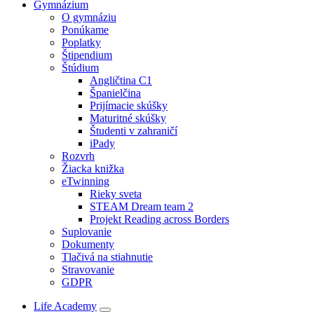
Gymnázium
O gymnáziu
Ponúkame
Poplatky
Štipendium
Štúdium
Angličtina C1
Španielčina
Prijímacie skúšky
Maturitné skúšky
Študenti v zahraničí
iPady
Rozvrh
Žiacka knižka
eTwinning
Rieky sveta
STEAM Dream team 2
Projekt Reading across Borders
Suplovanie
Dokumenty
Tlačivá na stiahnutie
Stravovanie
GDPR
Life Academy