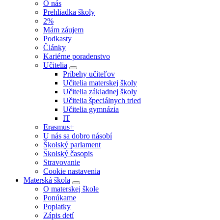
O nás
Prehliadka školy
2%
Mám záujem
Podkasty
Články
Kariérne poradenstvo
Učitelia
Príbehy učiteľov
Učitelia materskej školy
Učitelia základnej školy
Učitelia špeciálnych tried
Učitelia gymnázia
IT
Erasmus+
U nás sa dobro násobí
Školský parlament
Školský časopis
Stravovanie
Cookie nastavenia
Materská škola
O materskej škole
Ponúkame
Poplatky
Zápis detí