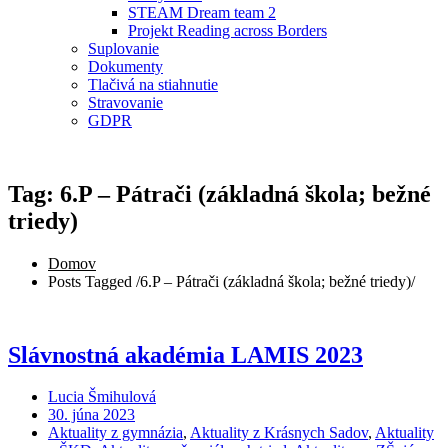
STEAM Dream team 2
Projekt Reading across Borders
Suplovanie
Dokumenty
Tlačivá na stiahnutie
Stravovanie
GDPR
Tag: 6.P – Pátrači (základná škola; bežné
triedy)
Domov
Posts Tagged
/
6.P – Pátrači (základná škola; bežné triedy)/
Slávnostná akadémia LAMIS 2023
Lucia Šmihulová
30. júna 2023
Aktuality z gymnázia
,
Aktuality z Krásnych Sadov
,
Aktuality