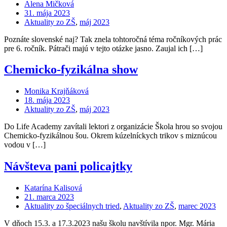
Alena Mičková
31. mája 2023
Aktuality zo ZŠ
,
máj 2023
Poznáte slovenské naj? Tak znela tohtoročná téma ročníkových prác
pre 6. ročník. Pátrači majú v tejto otázke jasno. Zaujal ich […]
Chemicko-fyzikálna show
Monika Krajňáková
18. mája 2023
Aktuality zo ZŠ
,
máj 2023
Do Life Academy zavítali lektori z organizácie Škola hrou so svojou
Chemicko-fyzikálnou šou. Okrem kúzelníckych trikov s miznúcou
vodou v […]
Návšteva pani policajtky
Katarína Kalisová
21. marca 2023
Aktuality zo špeciálnych tried
,
Aktuality zo ZŠ
,
marec 2023
V dňoch 15.3. a 17.3.2023 našu školu navštívila npor. Mgr. Mária