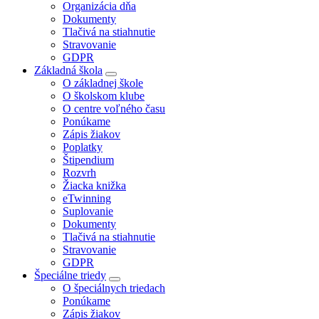
Organizácia dňa
Dokumenty
Tlačivá na stiahnutie
Stravovanie
GDPR
Základná škola
O základnej škole
O školskom klube
O centre voľného času
Ponúkame
Zápis žiakov
Poplatky
Štipendium
Rozvrh
Žiacka knižka
eTwinning
Suplovanie
Dokumenty
Tlačivá na stiahnutie
Stravovanie
GDPR
Špeciálne triedy
O špeciálnych triedach
Ponúkame
Zápis žiakov