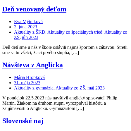
Deň venovaný deťom
Eva Mýtniková
2. júna 2023
Aktuality z ŠKD
,
Aktuality zo špeciálnych tried
,
Aktuality zo
ZŠ
,
jún 2023
Deň detí sme u nás v škole oslávili najmä športom a zábavou. Stretli
sme sa tu všetci, žiaci prvého stupňa, […]
Návšteva z Anglicka
Mária Hrobková
31. mája 2023
Aktuality z gymnázia
,
Aktuality zo ZŠ
,
máj 2023
V pondelok 22.5.2023 nás navštívil anglický spisovateľ Philip
Martin. Žiakom na druhom stupni vyrozprával históriu a
zaujímavosti o Anglicku. Gymnazistom […]
Slovenské naj