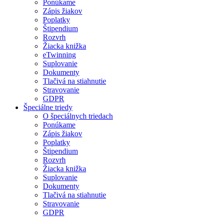
Ponúkame
Zápis žiakov
Poplatky
Štipendium
Rozvrh
Žiacka knižka
eTwinning
Suplovanie
Dokumenty
Tlačivá na stiahnutie
Stravovanie
GDPR
Špeciálne triedy
O špeciálnych triedach
Ponúkame
Zápis žiakov
Poplatky
Štipendium
Rozvrh
Žiacka knižka
Suplovanie
Dokumenty
Tlačivá na stiahnutie
Stravovanie
GDPR