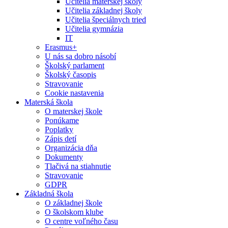
Učitelia materskej školy
Učitelia základnej školy
Učitelia špeciálnych tried
Učitelia gymnázia
IT
Erasmus+
U nás sa dobro násobí
Školský parlament
Školský časopis
Stravovanie
Cookie nastavenia
Materská škola
O materskej škole
Ponúkame
Poplatky
Zápis detí
Organizácia dňa
Dokumenty
Tlačivá na stiahnutie
Stravovanie
GDPR
Základná škola
O základnej škole
O školskom klube
O centre voľného času