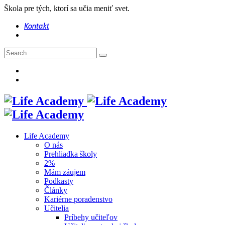
Škola pre tých, ktorí sa učia meniť svet.
Kontakt
Life Academy
O nás
Prehliadka školy
2%
Mám záujem
Podkasty
Články
Kariérne poradenstvo
Učitelia
Príbehy učiteľov