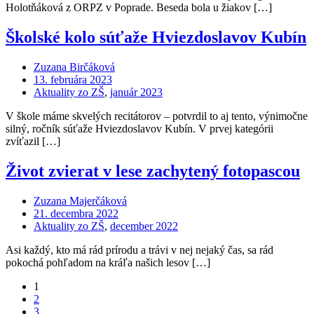
Holotňáková z ORPZ v Poprade. Beseda bola u žiakov […]
Školské kolo súťaže Hviezdoslavov Kubín
Zuzana Birčáková
13. februára 2023
Aktuality zo ZŠ
,
január 2023
V škole máme skvelých recitátorov – potvrdil to aj tento, výnimočne
silný, ročník súťaže Hviezdoslavov Kubín. V prvej kategórii
zvíťazil […]
Život zvierat v lese zachytený fotopascou
Zuzana Majerčáková
21. decembra 2022
Aktuality zo ZŠ
,
december 2022
Asi každý, kto má rád prírodu a trávi v nej nejaký čas, sa rád
pokochá pohľadom na kráľa našich lesov […]
1
2
3