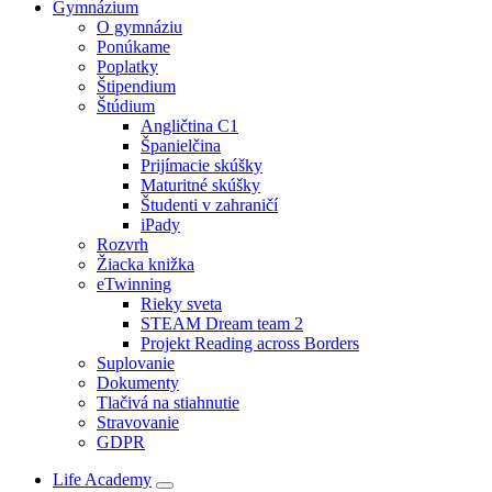
Gymnázium
O gymnáziu
Ponúkame
Poplatky
Štipendium
Štúdium
Angličtina C1
Španielčina
Prijímacie skúšky
Maturitné skúšky
Študenti v zahraničí
iPady
Rozvrh
Žiacka knižka
eTwinning
Rieky sveta
STEAM Dream team 2
Projekt Reading across Borders
Suplovanie
Dokumenty
Tlačivá na stiahnutie
Stravovanie
GDPR
Life Academy