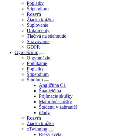
Poplatky
Štipendium
Rozvrh
Žiacka knižka
Suplovanie
Dokumenty
Tlačivá na stiahnutie
Stravovanie
GDPR
Gymnázium
O gymnáziu
Ponúkame
Poplatky
Štipendium
Štúdium
Angličtina C1
Španielčina
Prijímacie skúšky
Maturitné skúšky
Študenti v zahraničí
iPady
Rozvrh
Žiacka knižka
eTwinning
Rieky sveta