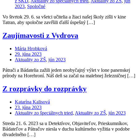
z ŠKD
,
Aktuality zo špeciálnych tried
,
Aktuality zo ZŠ
,
jún
2023
,
Spoločné
Vo štvrtok 29. 6. sa všetci učitelia a žiaci našej školy zišli v kine
Tatran, aby spoločne zavŕšili ďalší úspešný […]
Zaujímavosti z Vydrova
Mária Hrobková
29. júna 2023
Aktuality zo ZŠ
,
jún 2023
Pátrači a Bádatelia zažili jeden neobyčajný výlet v lone panenskej
prírody na Horehroní. Náš deň sa začal na malebnej železničnej […]
Z rozprávky do rozprávky
Katarína Kalisová
23. júna 2023
Aktuality zo špeciálnych tried
,
Aktuality zo ZŠ
,
jún 2023
Streda 21. 6. 2023 sa u Detektívov, Objaviteľov, Prieskumníkov,
Bádateľov a Pátračov niesla v duchu kultúrneho vyžitia v podobe
divadelného […]