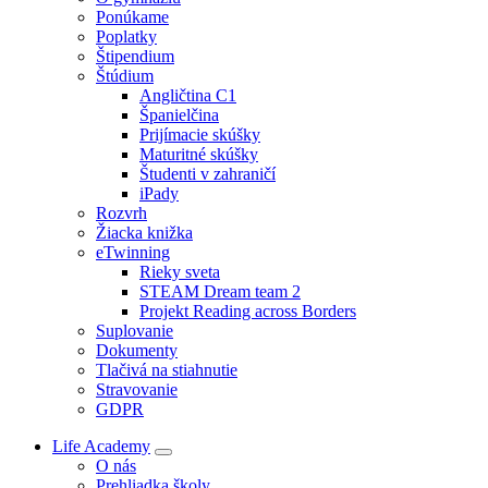
Ponúkame
Poplatky
Štipendium
Štúdium
Angličtina C1
Španielčina
Prijímacie skúšky
Maturitné skúšky
Študenti v zahraničí
iPady
Rozvrh
Žiacka knižka
eTwinning
Rieky sveta
STEAM Dream team 2
Projekt Reading across Borders
Suplovanie
Dokumenty
Tlačivá na stiahnutie
Stravovanie
GDPR
Life Academy
O nás
Prehliadka školy