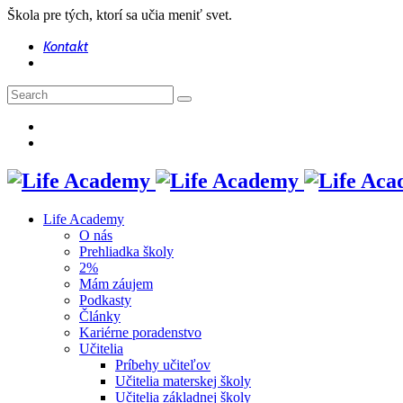
Škola pre tých, ktorí sa učia meniť svet.
Kontakt
Life Academy
O nás
Prehliadka školy
2%
Mám záujem
Podkasty
Články
Kariérne poradenstvo
Učitelia
Príbehy učiteľov
Učitelia materskej školy
Učitelia základnej školy