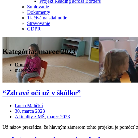
Projekt Reading across Borders
Suplovanie
Dokumenty
Tlačivá na stiahnutie
Stravovanie
GDPR
Kategória: marec 2023
Domov
marec 2023
“Zdravé oči už v škôlke”
Lucia Maličká
30. marca 2023
Aktuality z MŠ
,
marec 2023
Už názov prezrádza, že hlavným zámerom tohto projektu je pomôcť z