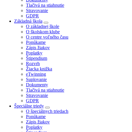
Tlačivá na stiahnutie
Stravovanie
GDPR
Základná škola
O základnej škole
O školskom klube
O centre voľného času
Ponúkame
Zápis žiakov
Poplatky
Štipendium
Rozvrh
Žiacka knižka
eTwinning
Suplovanie
Dokumenty
Tlačivá na stiahnutie
Stravovanie
GDPR
Špeciálne triedy
O špeciálnych triedach
Ponúkame
Zápis žiakov
Poplatky