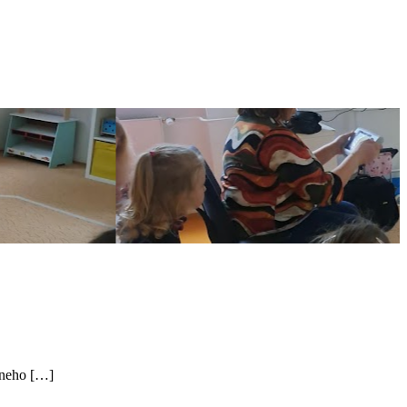
rneho […]