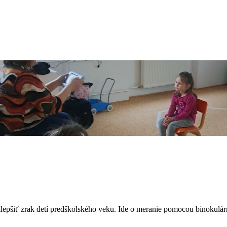
lepšiť zrak detí predškolského veku. Ide o meranie pomocou binokulá