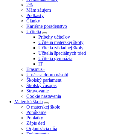
2%
Mám záujem
Podkasty
Články
Kariérne poradenstvo
Učitelia
Príbehy učiteľov
Učitelia materskej školy
Učitelia základnej školy
Učitelia špeciálnych tried
Učitelia gymnázia
IT
Erasmus+
U nás sa dobro násobí
Školský parlament
Školský časopis
Stravovanie
Cookie nastavenia
Materská škola
O materskej škole
Ponúkame
Poplatky
Zápis detí
Organizácia dňa
Dokumenty