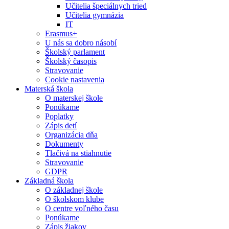
Učitelia špeciálnych tried
Učitelia gymnázia
IT
Erasmus+
U nás sa dobro násobí
Školský parlament
Školský časopis
Stravovanie
Cookie nastavenia
Materská škola
O materskej škole
Ponúkame
Poplatky
Zápis detí
Organizácia dňa
Dokumenty
Tlačivá na stiahnutie
Stravovanie
GDPR
Základná škola
O základnej škole
O školskom klube
O centre voľného času
Ponúkame
Zápis žiakov