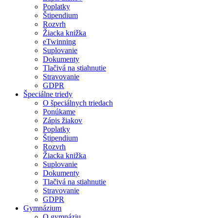
Poplatky
Štipendium
Rozvrh
Žiacka knižka
eTwinning
Suplovanie
Dokumenty
Tlačivá na stiahnutie
Stravovanie
GDPR
Špeciálne triedy
O špeciálnych triedach
Ponúkame
Zápis žiakov
Poplatky
Štipendium
Rozvrh
Žiacka knižka
Suplovanie
Dokumenty
Tlačivá na stiahnutie
Stravovanie
GDPR
Gymnázium
O gymnáziu