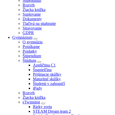
Štipendium
Rozvrh
Žiacka knižka
Suplovanie
Dokumenty
Tlačivá na stiahnutie
Stravovanie
GDPR
Gymnázium
O gymnáziu
Ponúkame
Poplatky
Štipendium
Štúdium
Angličtina C1
Španielčina
Prijímacie skúšky
Maturitné skúšky
Študenti v zahraničí
iPady
Rozvrh
Žiacka knižka
eTwinning
Rieky sveta
STEAM Dream team 2