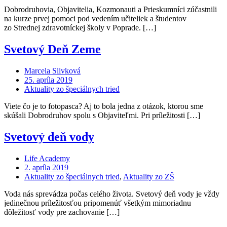
Dobrodruhovia, Objavitelia, Kozmonauti a Prieskumníci zúčastnili
na kurze prvej pomoci pod vedením učiteliek a študentov
zo Strednej zdravotníckej školy v Poprade. […]
Svetový Deň Zeme
Marcela Slivková
25. apríla 2019
Aktuality zo špeciálnych tried
Viete čo je to fotopasca? Aj to bola jedna z otázok, ktorou sme
skúšali Dobrodruhov spolu s Objaviteľmi. Pri príležitosti […]
Svetový deň vody
Life Academy
2. apríla 2019
Aktuality zo špeciálnych tried
,
Aktuality zo ZŠ
Voda nás sprevádza počas celého života. Svetový deň vody je vždy
jedinečnou príležitosťou pripomenúť všetkým mimoriadnu
dôležitosť vody pre zachovanie […]