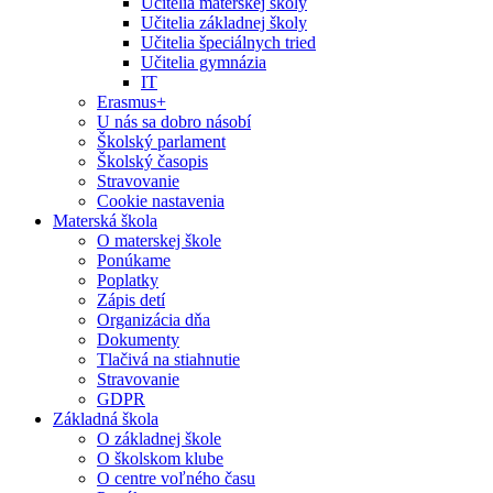
Učitelia materskej školy
Učitelia základnej školy
Učitelia špeciálnych tried
Učitelia gymnázia
IT
Erasmus+
U nás sa dobro násobí
Školský parlament
Školský časopis
Stravovanie
Cookie nastavenia
Materská škola
O materskej škole
Ponúkame
Poplatky
Zápis detí
Organizácia dňa
Dokumenty
Tlačivá na stiahnutie
Stravovanie
GDPR
Základná škola
O základnej škole
O školskom klube
O centre voľného času