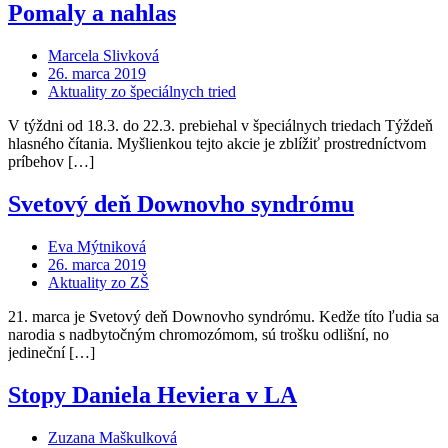
Pomaly a nahlas
Marcela Slivková
26. marca 2019
Aktuality zo špeciálnych tried
V týždni od 18.3. do 22.3. prebiehal v špeciálnych triedach Týždeň
hlasného čítania. Myšlienkou tejto akcie je zblížiť prostredníctvom
príbehov […]
Svetový deň Downovho syndrómu
Eva Mýtniková
26. marca 2019
Aktuality zo ZŠ
21. marca je Svetový deň Downovho syndrómu. Kedže títo ľudia sa
narodia s nadbytočným chromozómom, sú trošku odlišní, no
jedineční […]
Stopy Daniela Heviera v LA
Zuzana Maškulková