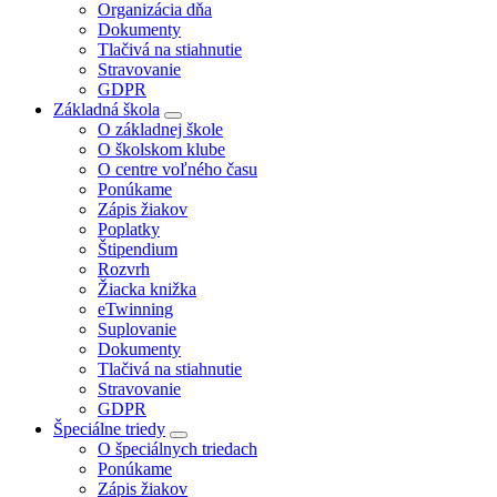
Organizácia dňa
Dokumenty
Tlačivá na stiahnutie
Stravovanie
GDPR
Základná škola
O základnej škole
O školskom klube
O centre voľného času
Ponúkame
Zápis žiakov
Poplatky
Štipendium
Rozvrh
Žiacka knižka
eTwinning
Suplovanie
Dokumenty
Tlačivá na stiahnutie
Stravovanie
GDPR
Špeciálne triedy
O špeciálnych triedach
Ponúkame
Zápis žiakov