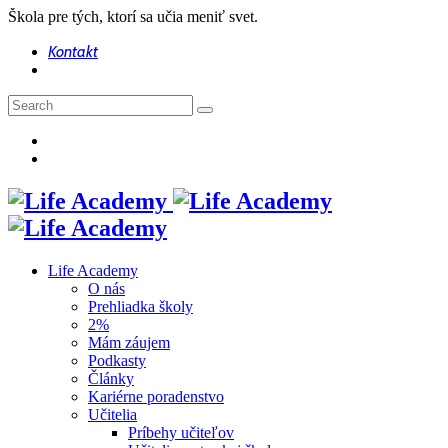
Škola pre tých, ktorí sa učia meniť svet.
Kontakt
Life Academy
O nás
Prehliadka školy
2%
Mám záujem
Podkasty
Články
Kariérne poradenstvo
Učitelia
Príbehy učiteľov