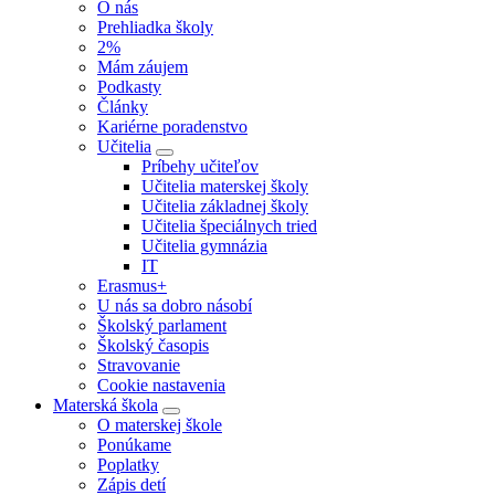
O nás
Prehliadka školy
2%
Mám záujem
Podkasty
Články
Kariérne poradenstvo
Učitelia
Príbehy učiteľov
Učitelia materskej školy
Učitelia základnej školy
Učitelia špeciálnych tried
Učitelia gymnázia
IT
Erasmus+
U nás sa dobro násobí
Školský parlament
Školský časopis
Stravovanie
Cookie nastavenia
Materská škola
O materskej škole
Ponúkame
Poplatky
Zápis detí