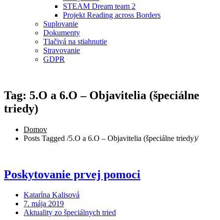
STEAM Dream team 2
Projekt Reading across Borders
Suplovanie
Dokumenty
Tlačivá na stiahnutie
Stravovanie
GDPR
Tag: 5.O a 6.O – Objavitelia (špeciálne
triedy)
Domov
Posts Tagged
/
5.O a 6.O – Objavitelia (špeciálne triedy)/
Poskytovanie prvej pomoci
Katarína Kalisová
7. mája 2019
Aktuality zo špeciálnych tried