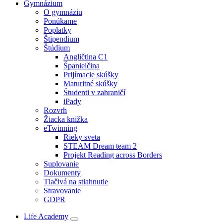
Gymnázium
O gymnáziu
Ponúkame
Poplatky
Štipendium
Štúdium
Angličtina C1
Španielčina
Prijímacie skúšky
Maturitné skúšky
Študenti v zahraničí
iPady
Rozvrh
Žiacka knižka
eTwinning
Rieky sveta
STEAM Dream team 2
Projekt Reading across Borders
Suplovanie
Dokumenty
Tlačivá na stiahnutie
Stravovanie
GDPR
Life Academy