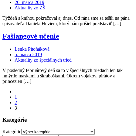
26. marca 2019
Aktuality zo ZŠ
Týždeň s knihou pokračoval aj dnes. Od rána sme sa tešili na pána
spisovateľa Daniela Heviera, ktorý nám prišiel predstaviť […]
Fašiangové učenie
Lenka Pitoňáková
5. marca 2019
Aktuality zo špeciálnych tried
V posledný februárový deň sa to v špeciálnych triedach len tak
hmýrilo maskami a škraboškami. Okrem vojakov, pirátov a
princezien […]
1
2
3
Kategórie
Kategórie