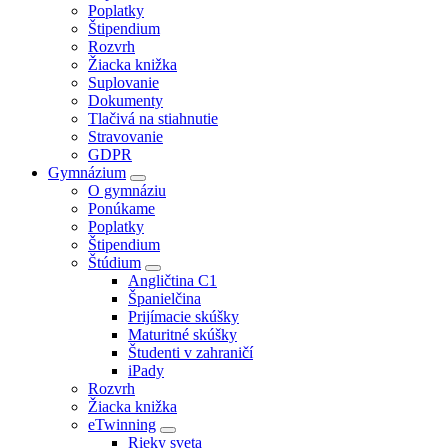
Poplatky
Štipendium
Rozvrh
Žiacka knižka
Suplovanie
Dokumenty
Tlačivá na stiahnutie
Stravovanie
GDPR
Gymnázium
O gymnáziu
Ponúkame
Poplatky
Štipendium
Štúdium
Angličtina C1
Španielčina
Prijímacie skúšky
Maturitné skúšky
Študenti v zahraničí
iPady
Rozvrh
Žiacka knižka
eTwinning
Rieky sveta