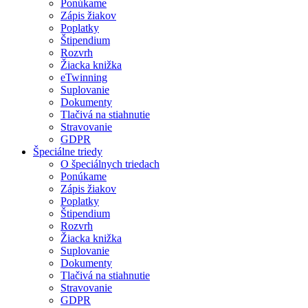
Ponúkame
Zápis žiakov
Poplatky
Štipendium
Rozvrh
Žiacka knižka
eTwinning
Suplovanie
Dokumenty
Tlačivá na stiahnutie
Stravovanie
GDPR
Špeciálne triedy
O špeciálnych triedach
Ponúkame
Zápis žiakov
Poplatky
Štipendium
Rozvrh
Žiacka knižka
Suplovanie
Dokumenty
Tlačivá na stiahnutie
Stravovanie
GDPR