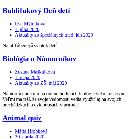
Bublifukový Deň detí
Eva Mýtniková
1. júna 2020
Aktuality zo špeciálnych tried
,
jún 2020
Najobľúbenejší sviatok detí.
Biológia o Námorníkov
Zuzana Maškulková
1. mája 2020
Aktuality zo ZŠ
,
máj 2020
Námorníci pracujú na online hodinách biológie veľmi usilovne.
Veľmi ma teší, že svoje vedomostí vedia využiť aj na svojich
prechádzkach a cyklotrasach v prírode.
Animal quiz
Mária Hrobková
30. apríla 2020