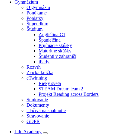
Gymnázium
O gymnáziu
Ponúkame
Poplatky
Štipendium
Štúdium
Angličtina C1
Španielčina
Prijímacie skúšky
Maturitné skúšky
Študenti v zahraničí
iPady
Rozvrh
Žiacka knižka
eTwinning
Rieky sveta
STEAM Dream team 2
Projekt Reading across Borders
Suplovanie
Dokumenty
Tlačivá na stiahnutie
Stravovanie
GDPR
Life Academy