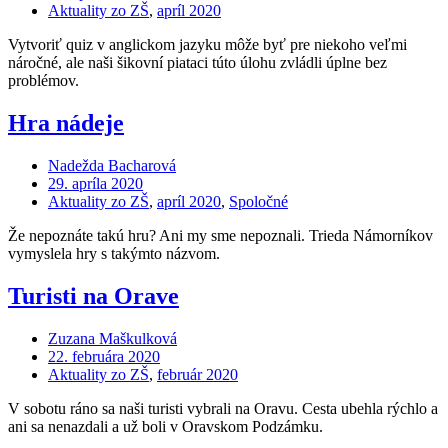
Aktuality zo ZŠ
,
apríl 2020
Vytvoriť quiz v anglickom jazyku môže byť pre niekoho veľmi
náročné, ale naši šikovní piataci túto úlohu zvládli úplne bez
problémov.
Hra nádeje
Nadežda Bacharová
29. apríla 2020
Aktuality zo ZŠ
,
apríl 2020
,
Spoločné
Že nepoznáte takú hru? Ani my sme nepoznali. Trieda Námorníkov
vymyslela hry s takýmto názvom.
Turisti na Orave
Zuzana Maškulková
22. februára 2020
Aktuality zo ZŠ
,
február 2020
V sobotu ráno sa naši turisti vybrali na Oravu. Cesta ubehla rýchlo a
ani sa nenazdali a už boli v Oravskom Podzámku.