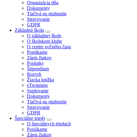
Organizácia dňa
Dokumenty
Tlačivá na stiahnutie
Stravovanie
GDPR
Základná škola
O základnej škole
O školskom klube
O centre voľného času
Ponúkame
Zápis žiakov
Poplatky
Štipendium
Rozvrh
Žiacka knižka
eTwinning
Suplovanie
Dokumenty
Tlačivá na stiahnutie
Stravovanie
GDPR
Špeciálne triedy
O špeciálnych triedach
Ponúkame
Zápis žiakov