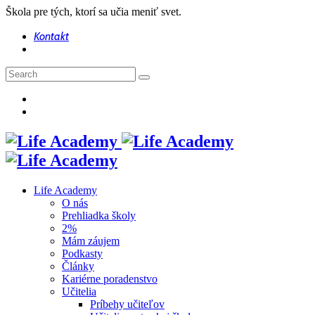
Škola pre tých, ktorí sa učia meniť svet.
Kontakt
Life Academy
O nás
Prehliadka školy
2%
Mám záujem
Podkasty
Články
Kariérne poradenstvo
Učitelia
Príbehy učiteľov