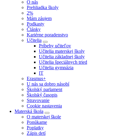
O nás
Prehliadka školy
2%
Mám záujem
Podkasty
Články
Kariérne poradenstvo
Učitelia
Príbehy učiteľov
Učitelia materskej školy
Učitelia základnej školy
Učitelia špeciálnych tried
Učitelia gymnázia
IT
Erasmus+
U nás sa dobro násobí
Školský parlament
Školský časopis
Stravovanie
Cookie nastavenia
Materská škola
O materskej škole
Ponúkame
Poplatky
Zápis detí