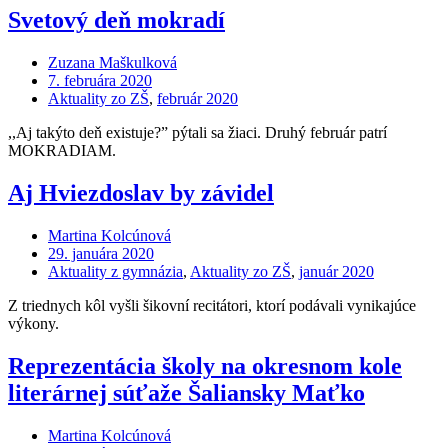
Svetový deň mokradí
Zuzana Maškulková
7. februára 2020
Aktuality zo ZŠ
,
február 2020
,,Aj takýto deň existuje?” pýtali sa žiaci. Druhý február patrí
MOKRADIAM.
Aj Hviezdoslav by závidel
Martina Kolcúnová
29. januára 2020
Aktuality z gymnázia
,
Aktuality zo ZŠ
,
január 2020
Z triednych kôl vyšli šikovní recitátori, ktorí podávali vynikajúce
výkony.
Reprezentácia školy na okresnom kole
literárnej súťaže Šaliansky Maťko
Martina Kolcúnová