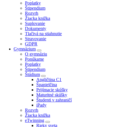
Poplatky
Štipendium
Rozvrh
Žiacka knižka
Suplovanie
Dokumenty
Tlačivá na stiahnutie
Stravovanie
GDPR
Gymnázium
O gymnáziu
Ponúkame
Poplatky
Štipendium
Štúdium
Angličtina C1
Španielčina
Prijímacie skúšky
Maturitné skúšky
Študenti v zahraničí
iPady
Rozvrh
Žiacka knižka
eTwinning
Rieky sveta