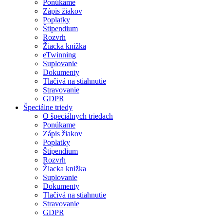
Ponúkame
Zápis žiakov
Poplatky
Štipendium
Rozvrh
Žiacka knižka
eTwinning
Suplovanie
Dokumenty
Tlačivá na stiahnutie
Stravovanie
GDPR
Špeciálne triedy
O špeciálnych triedach
Ponúkame
Zápis žiakov
Poplatky
Štipendium
Rozvrh
Žiacka knižka
Suplovanie
Dokumenty
Tlačivá na stiahnutie
Stravovanie
GDPR