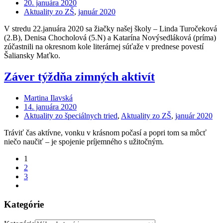
20. januára 2020
Aktuality zo ZŠ
,
január 2020
V stredu 22.januára 2020 sa žiačky našej školy – Linda Turočeková
(2.B), Denisa Chocholová (5.N) a Katarína Novýsedláková (príma)
zúčastnili na okresnom kole literárnej súťaže v prednese povestí
Šaliansky Maťko.
Záver týždňa zimných aktivít
Martina Ilavská
14. januára 2020
Aktuality zo špeciálnych tried
,
Aktuality zo ZŠ
,
január 2020
Tráviť čas aktívne, vonku v krásnom počasí a popri tom sa môcť
niečo naučiť – je spojenie príjemného s užitočným.
1
2
3
Kategórie