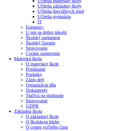
Učitelia materskej školy
Učitelia základnej školy
Učitelia špeciálnych tried
Učitelia gymnázia
IT
Erasmus+
U nás sa dobro násobí
Školský parlament
Školský časopis
Stravovanie
Cookie nastavenia
Materská škola
O materskej škole
Ponúkame
Poplatky
Zápis detí
Organizácia dňa
Dokumenty
Tlačivá na stiahnutie
Stravovanie
GDPR
Základná škola
O základnej škole
O školskom klube
O centre voľného času