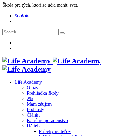
Škola pre tých, ktorí sa učia meniť svet.
Kontakt
Life Academy
O nás
Prehliadka školy
2%
Mám záujem
Podkasty
Články
Kariérne poradenstvo
Učitelia
Príbehy učiteľov