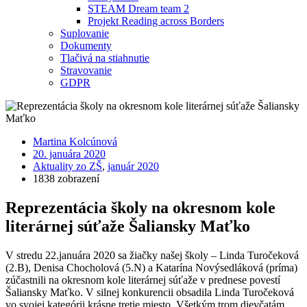
STEAM Dream team 2
Projekt Reading across Borders
Suplovanie
Dokumenty
Tlačivá na stiahnutie
Stravovanie
GDPR
Martina Kolcúnová
20. januára 2020
Aktuality zo ZŠ
,
január 2020
1838 zobrazení
Reprezentácia školy na okresnom kole
literárnej súťaže Šaliansky Maťko
V stredu 22.januára 2020 sa žiačky našej školy – Linda Turočeková
(2.B), Denisa Chocholová (5.N) a Katarína Novýsedláková (príma)
zúčastnili na okresnom kole literárnej súťaže v prednese povestí
Šaliansky Maťko. V silnej konkurencii obsadila Linda Turočeková
vo svojej kategórii krásne tretie miesto. Všetkým trom dievčatám