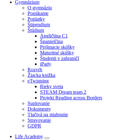
Gymnázium
O gymnáziu
Ponúkame
Poplatky
Štipendium
Štúdium
Angličtina C1
Španielčina
Prijímacie skúšky
Maturitné skúšky
Študenti v zahraničí
iPady
Rozvrh
Žiacka knižka
eTwinning
Rieky sveta
STEAM Dream team 2
Projekt Reading across Borders
Suplovanie
Dokumenty
Tlačivá na stiahnutie
Stravovanie
GDPR
Life Academy