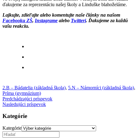
ďakujeme za reprezentáciu našej školy a Linduške blahoželáme.
Lajkujte, zdieľajte alebo komentujte naše články na našom
Facebooku ZŠ
,
Instagrame
alebo
Twitteri
. Ďakujeme za každú
vašu reakciu.
2.B – Bádatelia (základná škola)
,
5.N – Námorníci (základná škola)
,
Príma (gymnázium)
Predchádzajúci príspevok
Nasledujúci príspevok
Kategórie
Kategórie