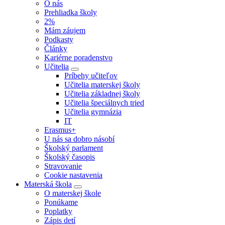
O nás
Prehliadka školy
2%
Mám záujem
Podkasty
Články
Kariérne poradenstvo
Učitelia
Príbehy učiteľov
Učitelia materskej školy
Učitelia základnej školy
Učitelia špeciálnych tried
Učitelia gymnázia
IT
Erasmus+
U nás sa dobro násobí
Školský parlament
Školský časopis
Stravovanie
Cookie nastavenia
Materská škola
O materskej škole
Ponúkame
Poplatky
Zápis detí