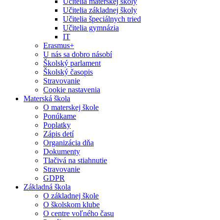
Učitelia materskej školy
Učitelia základnej školy
Učitelia špeciálnych tried
Učitelia gymnázia
IT
Erasmus+
U nás sa dobro násobí
Školský parlament
Školský časopis
Stravovanie
Cookie nastavenia
Materská škola
O materskej škole
Ponúkame
Poplatky
Zápis detí
Organizácia dňa
Dokumenty
Tlačivá na stiahnutie
Stravovanie
GDPR
Základná škola
O základnej škole
O školskom klube
O centre voľného času