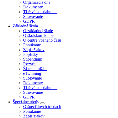
Organizácia dňa
Dokumenty
Tlačivá na stiahnutie
Stravovanie
GDPR
Základná škola
O základnej škole
O školskom klube
O centre voľného času
Ponúkame
Zápis žiakov
Poplatky
Štipendium
Rozvrh
Žiacka knižka
eTwinning
Suplovanie
Dokumenty
Tlačivá na stiahnutie
Stravovanie
GDPR
Špeciálne triedy
O špeciálnych triedach
Ponúkame
Zápis žiakov