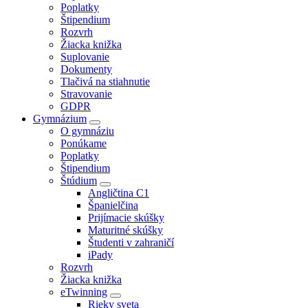
Poplatky
Štipendium
Rozvrh
Žiacka knižka
Suplovanie
Dokumenty
Tlačivá na stiahnutie
Stravovanie
GDPR
Gymnázium
O gymnáziu
Ponúkame
Poplatky
Štipendium
Štúdium
Angličtina C1
Španielčina
Prijímacie skúšky
Maturitné skúšky
Študenti v zahraničí
iPady
Rozvrh
Žiacka knižka
eTwinning
Rieky sveta