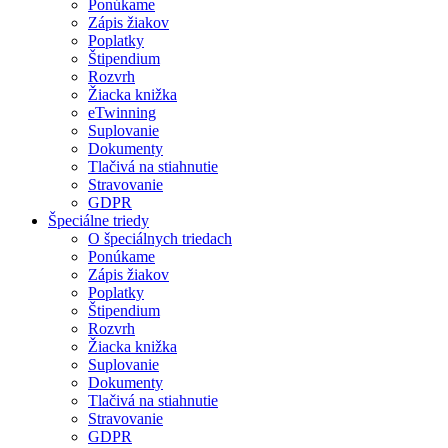
Ponúkame
Zápis žiakov
Poplatky
Štipendium
Rozvrh
Žiacka knižka
eTwinning
Suplovanie
Dokumenty
Tlačivá na stiahnutie
Stravovanie
GDPR
Špeciálne triedy
O špeciálnych triedach
Ponúkame
Zápis žiakov
Poplatky
Štipendium
Rozvrh
Žiacka knižka
Suplovanie
Dokumenty
Tlačivá na stiahnutie
Stravovanie
GDPR