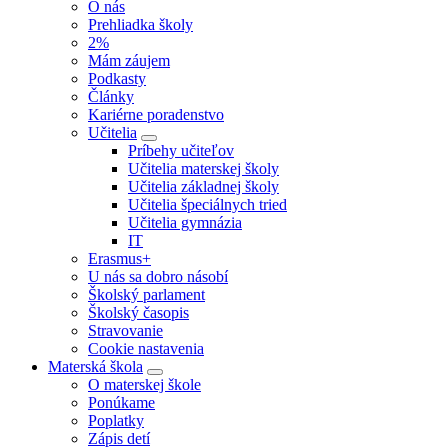
O nás
Prehliadka školy
2%
Mám záujem
Podkasty
Články
Kariérne poradenstvo
Učitelia
Príbehy učiteľov
Učitelia materskej školy
Učitelia základnej školy
Učitelia špeciálnych tried
Učitelia gymnázia
IT
Erasmus+
U nás sa dobro násobí
Školský parlament
Školský časopis
Stravovanie
Cookie nastavenia
Materská škola
O materskej škole
Ponúkame
Poplatky
Zápis detí