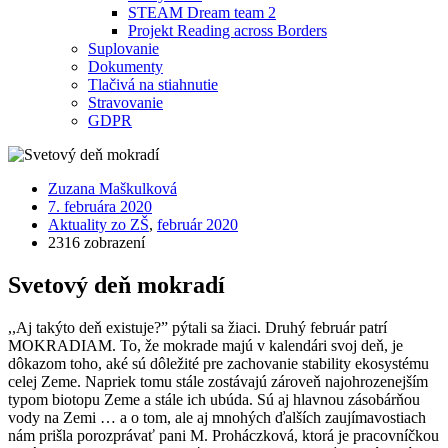
STEAM Dream team 2
Projekt Reading across Borders
Suplovanie
Dokumenty
Tlačivá na stiahnutie
Stravovanie
GDPR
Zuzana Maškulková
7. februára 2020
Aktuality zo ZŠ
,
február 2020
2316 zobrazení
Svetový deň mokradí
,,Aj takýto deň existuje?” pýtali sa žiaci. Druhý február patrí
MOKRADIAM. To, že mokrade majú v kalendári svoj deň, je
dôkazom toho, aké sú dôležité pre zachovanie stability ekosystému
celej Zeme. Napriek tomu stále zostávajú zároveň najohrozenejším
typom biotopu Zeme a stále ich ubúda. Sú aj hlavnou zásobárňou
vody na Zemi … a o tom, ale aj mnohých ďalších zaujímavostiach
nám prišla porozprávať pani M. Proháczková, ktorá je pracovníčkou