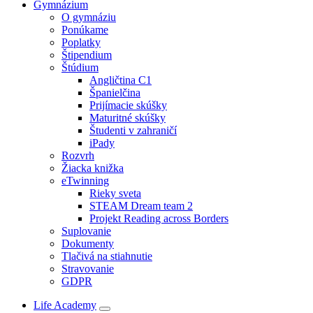
Gymnázium
O gymnáziu
Ponúkame
Poplatky
Štipendium
Štúdium
Angličtina C1
Španielčina
Prijímacie skúšky
Maturitné skúšky
Študenti v zahraničí
iPady
Rozvrh
Žiacka knižka
eTwinning
Rieky sveta
STEAM Dream team 2
Projekt Reading across Borders
Suplovanie
Dokumenty
Tlačivá na stiahnutie
Stravovanie
GDPR
Life Academy