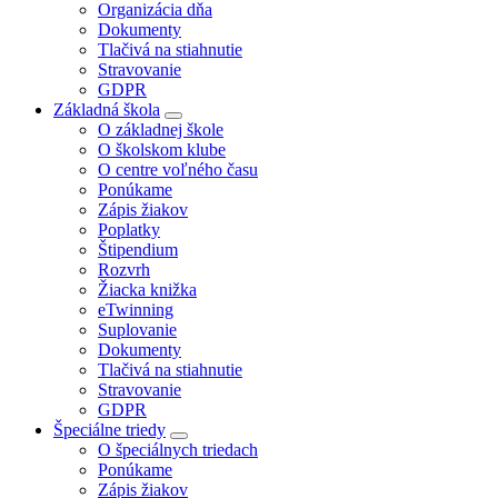
Organizácia dňa
Dokumenty
Tlačivá na stiahnutie
Stravovanie
GDPR
Základná škola
O základnej škole
O školskom klube
O centre voľného času
Ponúkame
Zápis žiakov
Poplatky
Štipendium
Rozvrh
Žiacka knižka
eTwinning
Suplovanie
Dokumenty
Tlačivá na stiahnutie
Stravovanie
GDPR
Špeciálne triedy
O špeciálnych triedach
Ponúkame
Zápis žiakov