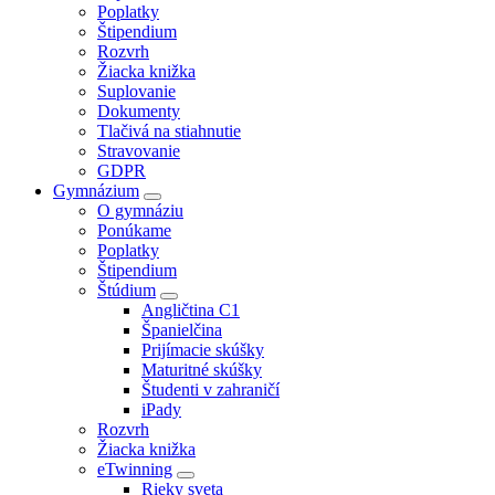
Poplatky
Štipendium
Rozvrh
Žiacka knižka
Suplovanie
Dokumenty
Tlačivá na stiahnutie
Stravovanie
GDPR
Gymnázium
O gymnáziu
Ponúkame
Poplatky
Štipendium
Štúdium
Angličtina C1
Španielčina
Prijímacie skúšky
Maturitné skúšky
Študenti v zahraničí
iPady
Rozvrh
Žiacka knižka
eTwinning
Rieky sveta