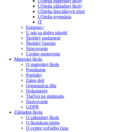
Učitelia materskej školy
Učitelia základnej školy
Učitelia špeciálnych tried
Učitelia gymnázia
IT
Erasmus+
U nás sa dobro násobí
Školský parlament
Školský časopis
Stravovanie
Cookie nastavenia
Materská škola
O materskej škole
Ponúkame
Poplatky
Zápis detí
Organizácia dňa
Dokumenty
Tlačivá na stiahnutie
Stravovanie
GDPR
Základná škola
O základnej škole
O školskom klube
O centre voľného času