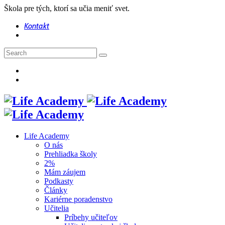
Škola pre tých, ktorí sa učia meniť svet.
Kontakt
Life Academy
O nás
Prehliadka školy
2%
Mám záujem
Podkasty
Články
Kariérne poradenstvo
Učitelia
Príbehy učiteľov