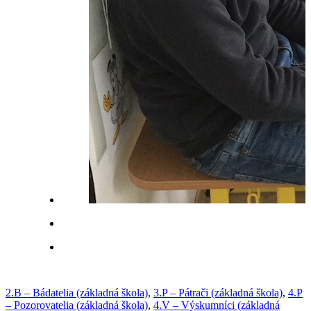
2.B – Bádatelia (základná škola)
,
3.P – Pátrači (základná škola)
,
4.P
– Pozorovatelia (základná škola)
,
4.V – Výskumníci (základná