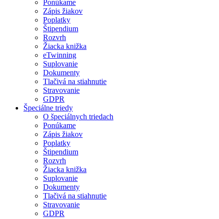
Ponúkame
Zápis žiakov
Poplatky
Štipendium
Rozvrh
Žiacka knižka
eTwinning
Suplovanie
Dokumenty
Tlačivá na stiahnutie
Stravovanie
GDPR
Špeciálne triedy
O špeciálnych triedach
Ponúkame
Zápis žiakov
Poplatky
Štipendium
Rozvrh
Žiacka knižka
Suplovanie
Dokumenty
Tlačivá na stiahnutie
Stravovanie
GDPR