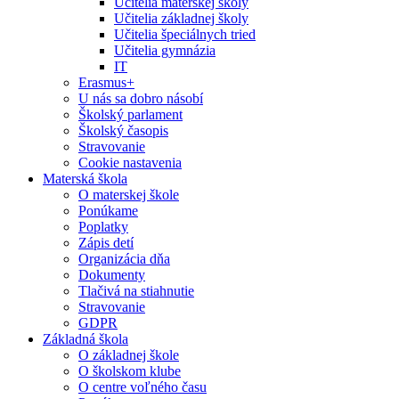
Učitelia materskej školy
Učitelia základnej školy
Učitelia špeciálnych tried
Učitelia gymnázia
IT
Erasmus+
U nás sa dobro násobí
Školský parlament
Školský časopis
Stravovanie
Cookie nastavenia
Materská škola
O materskej škole
Ponúkame
Poplatky
Zápis detí
Organizácia dňa
Dokumenty
Tlačivá na stiahnutie
Stravovanie
GDPR
Základná škola
O základnej škole
O školskom klube
O centre voľného času