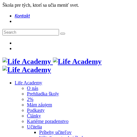
Škola pre tých, ktorí sa učia meniť svet.
Kontakt
Life Academy
O nás
Prehliadka školy
2%
Mám záujem
Podkasty
Články
Kariérne poradenstvo
Učitelia
Príbehy učiteľov