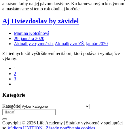
a krásne farby na jej pávom kostýme. Ku karnevalovým kostýmom
a maskám sme si tento rok obuli aj korčule.
Aj Hviezdoslav by závidel
Martina Kolcúnová
29. januára 2020
Aktuality z gymnázia
,
Aktuality zo ZŠ
,
január 2020
Z triednych kôl vyšli šikovní recitátori, ktorí podávali vynikajúce
výkony.
1
2
3
Kategórie
Kategórie
Copyright © 2026 Life Academy | Stránky vytvorené v spolupráci
so
štúdiom UNITION
|
Zásady používania cookies