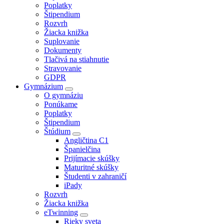
Poplatky
Štipendium
Rozvrh
Žiacka knižka
Suplovanie
Dokumenty
Tlačivá na stiahnutie
Stravovanie
GDPR
Gymnázium
O gymnáziu
Ponúkame
Poplatky
Štipendium
Štúdium
Angličtina C1
Španielčina
Prijímacie skúšky
Maturitné skúšky
Študenti v zahraničí
iPady
Rozvrh
Žiacka knižka
eTwinning
Rieky sveta