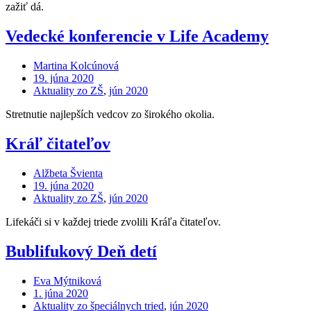
zažiť dá.
Vedecké konferencie v Life Academy
Martina Kolcúnová
19. júna 2020
Aktuality zo ZŠ
,
jún 2020
Stretnutie najlepších vedcov zo širokého okolia.
Kráľ čitateľov
Alžbeta Švienta
19. júna 2020
Aktuality zo ZŠ
,
jún 2020
Lifekáči si v každej triede zvolili Kráľa čitateľov.
Bublifukový Deň detí
Eva Mýtniková
1. júna 2020
Aktuality zo špeciálnych tried
,
jún 2020