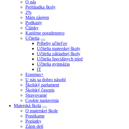
O nás
Prehliadka školy
2%
Mám záujem
Podkasty
Články
Kariérne poradenstvo
Učitelia
Príbehy učiteľov
Učitelia materskej školy
Učitelia základnej školy
Učitelia špeciálnych tried
Učitelia gymnázia
IT
Erasmus+
U nás sa dobro násobí
Školský parlament
Školský časopis
Stravovanie
Cookie nastavenia
Materská škola
O materskej škole
Ponúkame
Poplatky
Zápis detí