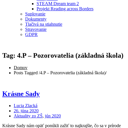
STEAM Dream team 2
Projekt Reading across Borders
Suplovanie
Dokumenty
Tlačivá na stiahnutie
Stravovanie
GDPR
Tag: 4.P – Pozorovatelia (základná škola)
Domov
Posts Tagged
/
4.P – Pozorovatelia (základná škola)/
Krásne Sady
Lucia Zlacká
26. júna 2020
Aktuality zo ZŠ
,
jún 2020
Krásne Sady nám opäť ponúkli zažiť to najkrajšie, čo sa v prírode