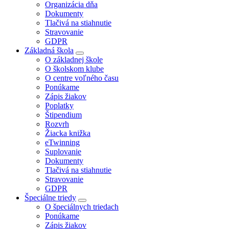
Organizácia dňa
Dokumenty
Tlačivá na stiahnutie
Stravovanie
GDPR
Základná škola
O základnej škole
O školskom klube
O centre voľného času
Ponúkame
Zápis žiakov
Poplatky
Štipendium
Rozvrh
Žiacka knižka
eTwinning
Suplovanie
Dokumenty
Tlačivá na stiahnutie
Stravovanie
GDPR
Špeciálne triedy
O špeciálnych triedach
Ponúkame
Zápis žiakov