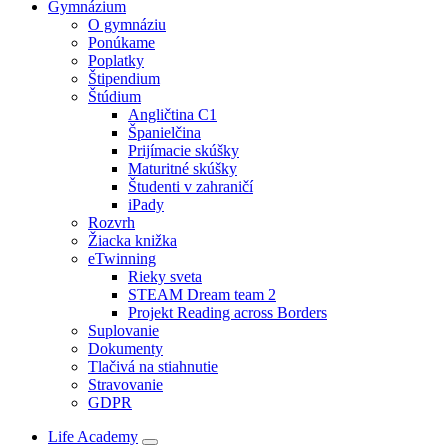
Gymnázium
O gymnáziu
Ponúkame
Poplatky
Štipendium
Štúdium
Angličtina C1
Španielčina
Prijímacie skúšky
Maturitné skúšky
Študenti v zahraničí
iPady
Rozvrh
Žiacka knižka
eTwinning
Rieky sveta
STEAM Dream team 2
Projekt Reading across Borders
Suplovanie
Dokumenty
Tlačivá na stiahnutie
Stravovanie
GDPR
Life Academy