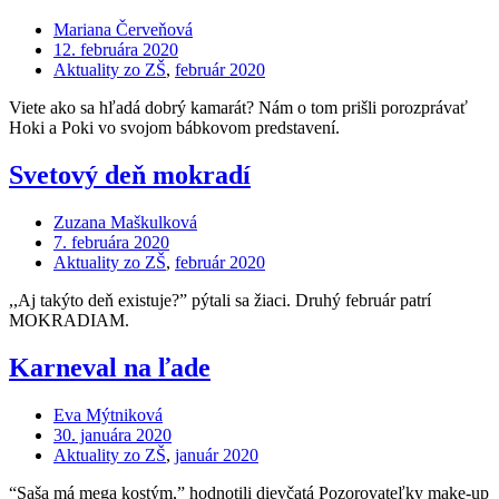
Mariana Červeňová
12. februára 2020
Aktuality zo ZŠ
,
február 2020
Viete ako sa hľadá dobrý kamarát? Nám o tom prišli porozprávať
Hoki a Poki vo svojom bábkovom predstavení.
Svetový deň mokradí
Zuzana Maškulková
7. februára 2020
Aktuality zo ZŠ
,
február 2020
,,Aj takýto deň existuje?” pýtali sa žiaci. Druhý február patrí
MOKRADIAM.
Karneval na ľade
Eva Mýtniková
30. januára 2020
Aktuality zo ZŠ
,
január 2020
“Saša má mega kostým,” hodnotili dievčatá Pozorovateľky make-up