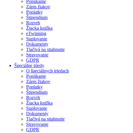
Ponúkame
Zápis žiakov
Poplatky
Štipendium
Rozvrh
Žiacka knižka
eTwinning
Suplovanie
Dokumenty
Tlačivá na stiahnutie
Stravovanie
GDPR
Špeciálne triedy
O špeciálnych triedach
Ponúkame
Zápis žiakov
Poplatky
Štipendium
Rozvrh
Žiacka knižka
Suplovanie
Dokumenty
Tlačivá na stiahnutie
Stravovanie
GDPR