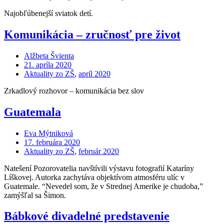
Najobľúbenejší sviatok detí.
Komunikácia – zručnosť pre život
Alžbeta Švienta
21. apríla 2020
Aktuality zo ZŠ
,
apríl 2020
Zrkadlový rozhovor – komunikácia bez slov
Guatemala
Eva Mýtniková
17. februára 2020
Aktuality zo ZŠ
,
február 2020
Natešení Pozorovatelia navštívili výstavu fotografií Kataríny
Líškovej. Autorka zachytáva objektívom atmosféru ulíc v
Guatemale. “Nevedel som, že v Strednej Amerike je chudoba,”
zamýšľal sa Šimon.
Bábkové divadelné predstavenie