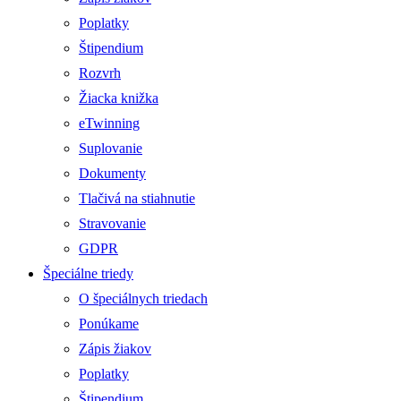
Poplatky
Štipendium
Rozvrh
Žiacka knižka
eTwinning
Suplovanie
Dokumenty
Tlačivá na stiahnutie
Stravovanie
GDPR
Špeciálne triedy
O špeciálnych triedach
Ponúkame
Zápis žiakov
Poplatky
Štipendium