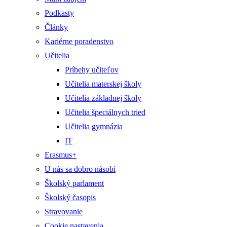
Podkasty
Články
Kariérne poradenstvo
Učitelia
Príbehy učiteľov
Učitelia materskej školy
Učitelia základnej školy
Učitelia špeciálnych tried
Učitelia gymnázia
IT
Erasmus+
U nás sa dobro násobí
Školský parlament
Školský časopis
Stravovanie
Cookie nastavenia