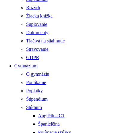
Rozvrh
Žiacka knižka
Suplovanie
Dokumenty
Tlačivá na stiahnutie
Stravovanie
GDPR
Gymnázium
O gymnáziu
Ponúkame
Poplatky
Štipendium
Štúdium
Angličtina C1
Španielčina
Prijímacie skúšky