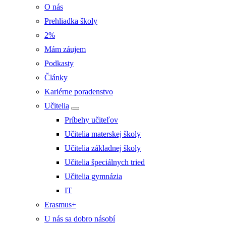
O nás
Prehliadka školy
2%
Mám záujem
Podkasty
Články
Kariérne poradenstvo
Učitelia
Príbehy učiteľov
Učitelia materskej školy
Učitelia základnej školy
Učitelia špeciálnych tried
Učitelia gymnázia
IT
Erasmus+
U nás sa dobro násobí