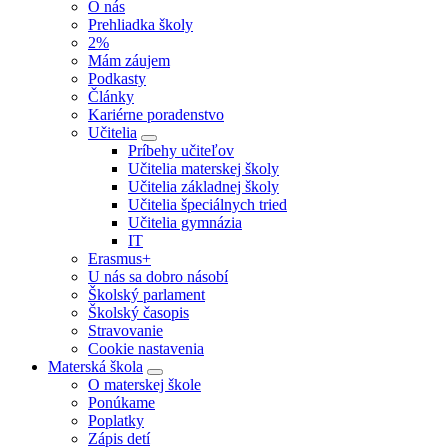
O nás
Prehliadka školy
2%
Mám záujem
Podkasty
Články
Kariérne poradenstvo
Učitelia
Príbehy učiteľov
Učitelia materskej školy
Učitelia základnej školy
Učitelia špeciálnych tried
Učitelia gymnázia
IT
Erasmus+
U nás sa dobro násobí
Školský parlament
Školský časopis
Stravovanie
Cookie nastavenia
Materská škola
O materskej škole
Ponúkame
Poplatky
Zápis detí