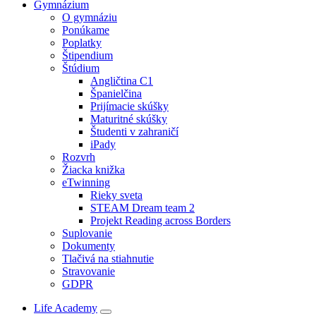
Gymnázium
O gymnáziu
Ponúkame
Poplatky
Štipendium
Štúdium
Angličtina C1
Španielčina
Prijímacie skúšky
Maturitné skúšky
Študenti v zahraničí
iPady
Rozvrh
Žiacka knižka
eTwinning
Rieky sveta
STEAM Dream team 2
Projekt Reading across Borders
Suplovanie
Dokumenty
Tlačivá na stiahnutie
Stravovanie
GDPR
Life Academy