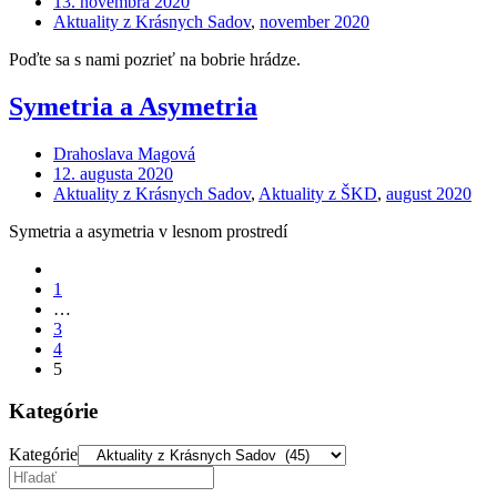
13. novembra 2020
Aktuality z Krásnych Sadov
,
november 2020
Poďte sa s nami pozrieť na bobrie hrádze.
Symetria a Asymetria
Drahoslava Magová
12. augusta 2020
Aktuality z Krásnych Sadov
,
Aktuality z ŠKD
,
august 2020
Symetria a asymetria v lesnom prostredí
1
…
3
4
5
Kategórie
Kategórie