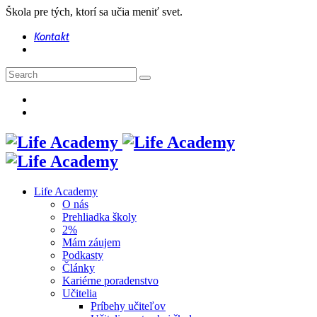
Škola pre tých, ktorí sa učia meniť svet.
Kontakt
Life Academy
O nás
Prehliadka školy
2%
Mám záujem
Podkasty
Články
Kariérne poradenstvo
Učitelia
Príbehy učiteľov