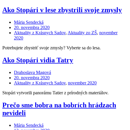
Ako Stopári v lese zbystrili svoje zmysly
Mária Sendecká
20. novembra 2020
Aktuality z Krásnych Sadov
,
Aktuality zo ZŠ
,
november
2020
Potrebujete zbystriť svoje zmysly? Vyberte sa do lesa.
Ako Stopári vidia Tatry
Drahoslava Magová
20. novembra 2020
Aktuality z Krásnych Sadov
,
november 2020
Stopári vytvorili panorámu Tatier z prírodných materiálov.
Prečo sme bobra na bobrích hrádzach
nevideli
Mária Sendecká