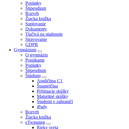
Poplatky
Štipendium
Rozvrh
Žiacka knižka
Suplovanie
Dokumenty
Tlačivá na stiahnutie
Stravovanie
GDPR
Gymnázium
O gymnáziu
Ponúkame
Poplatky
Štipendium
Štúdium
Angličtina C1
Španielčina
Prijímacie skúšky
Maturitné skúšky
Študenti v zahraničí
iPady
Rozvrh
Žiacka knižka
eTwinning
Rieky sveta