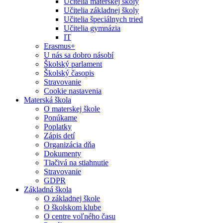
Učitelia materskej školy
Učitelia základnej školy
Učitelia špeciálnych tried
Učitelia gymnázia
IT
Erasmus+
U nás sa dobro násobí
Školský parlament
Školský časopis
Stravovanie
Cookie nastavenia
Materská škola
O materskej škole
Ponúkame
Poplatky
Zápis detí
Organizácia dňa
Dokumenty
Tlačivá na stiahnutie
Stravovanie
GDPR
Základná škola
O základnej škole
O školskom klube
O centre voľného času