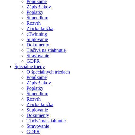
Ponúkame
Zápis žiakov
Poplatky
Štipendium
Rozvrh
Žiacka knižka
eTwinning
Suplovanie
Dokumenty
Tlačivá na stiahnutie
Stravovanie
GDPR
Špeciálne triedy
O špeciálnych triedach
Ponúkame
Zápis žiakov
Poplatky
Štipendium
Rozvrh
Žiacka knižka
Suplovanie
Dokumenty
Tlačivá na stiahnutie
Stravovanie
GDPR