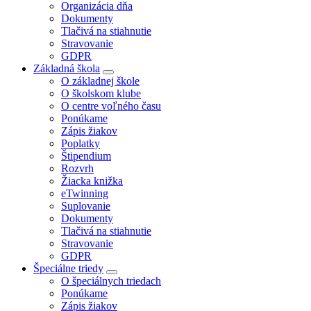
Organizácia dňa
Dokumenty
Tlačivá na stiahnutie
Stravovanie
GDPR
Základná škola
O základnej škole
O školskom klube
O centre voľného času
Ponúkame
Zápis žiakov
Poplatky
Štipendium
Rozvrh
Žiacka knižka
eTwinning
Suplovanie
Dokumenty
Tlačivá na stiahnutie
Stravovanie
GDPR
Špeciálne triedy
O špeciálnych triedach
Ponúkame
Zápis žiakov