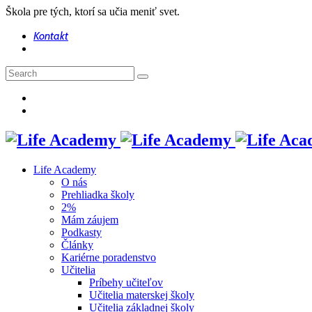
Škola pre tých, ktorí sa učia meniť svet.
Kontakt
Life Academy
O nás
Prehliadka školy
2%
Mám záujem
Podkasty
Články
Kariérne poradenstvo
Učitelia
Príbehy učiteľov
Učitelia materskej školy
Učitelia základnej školy