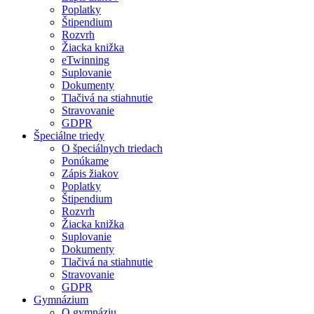
Poplatky
Štipendium
Rozvrh
Žiacka knižka
eTwinning
Suplovanie
Dokumenty
Tlačivá na stiahnutie
Stravovanie
GDPR
Špeciálne triedy
O špeciálnych triedach
Ponúkame
Zápis žiakov
Poplatky
Štipendium
Rozvrh
Žiacka knižka
Suplovanie
Dokumenty
Tlačivá na stiahnutie
Stravovanie
GDPR
Gymnázium
O gymnáziu