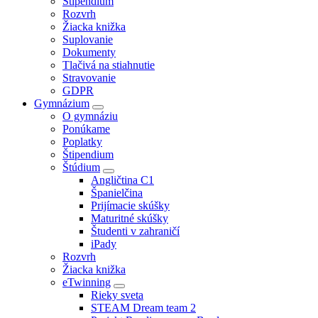
Štipendium
Rozvrh
Žiacka knižka
Suplovanie
Dokumenty
Tlačivá na stiahnutie
Stravovanie
GDPR
Gymnázium
O gymnáziu
Ponúkame
Poplatky
Štipendium
Štúdium
Angličtina C1
Španielčina
Prijímacie skúšky
Maturitné skúšky
Študenti v zahraničí
iPady
Rozvrh
Žiacka knižka
eTwinning
Rieky sveta
STEAM Dream team 2