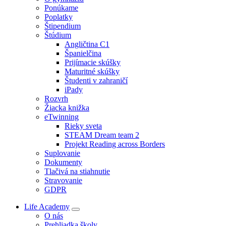
Ponúkame
Poplatky
Štipendium
Štúdium
Angličtina C1
Španielčina
Prijímacie skúšky
Maturitné skúšky
Študenti v zahraničí
iPady
Rozvrh
Žiacka knižka
eTwinning
Rieky sveta
STEAM Dream team 2
Projekt Reading across Borders
Suplovanie
Dokumenty
Tlačivá na stiahnutie
Stravovanie
GDPR
Life Academy
O nás
Prehliadka školy