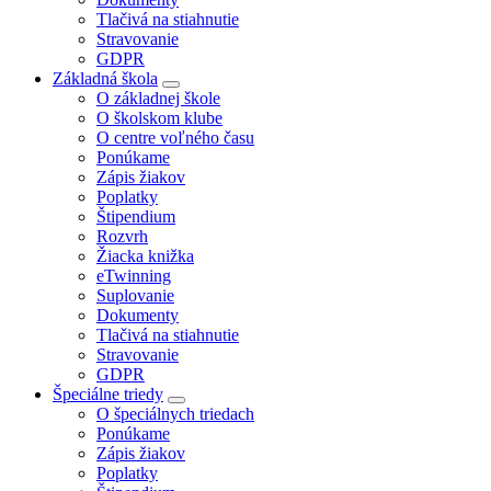
Tlačivá na stiahnutie
Stravovanie
GDPR
Základná škola
O základnej škole
O školskom klube
O centre voľného času
Ponúkame
Zápis žiakov
Poplatky
Štipendium
Rozvrh
Žiacka knižka
eTwinning
Suplovanie
Dokumenty
Tlačivá na stiahnutie
Stravovanie
GDPR
Špeciálne triedy
O špeciálnych triedach
Ponúkame
Zápis žiakov
Poplatky