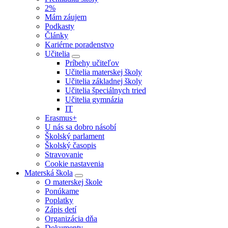
2%
Mám záujem
Podkasty
Články
Kariérne poradenstvo
Učitelia
Príbehy učiteľov
Učitelia materskej školy
Učitelia základnej školy
Učitelia špeciálnych tried
Učitelia gymnázia
IT
Erasmus+
U nás sa dobro násobí
Školský parlament
Školský časopis
Stravovanie
Cookie nastavenia
Materská škola
O materskej škole
Ponúkame
Poplatky
Zápis detí
Organizácia dňa
Dokumenty