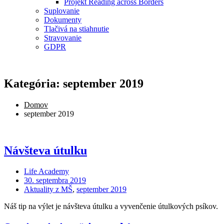
Projekt Reading across Borders
Suplovanie
Dokumenty
Tlačivá na stiahnutie
Stravovanie
GDPR
Kategória: september 2019
Domov
september 2019
Návšteva útulku
Life Academy
30. septembra 2019
Aktuality z MŠ
,
september 2019
Náš tip na výlet je návšteva útulku a vyvenčenie útulkových psíkov.