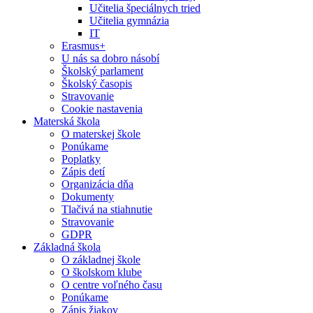
Učitelia špeciálnych tried
Učitelia gymnázia
IT
Erasmus+
U nás sa dobro násobí
Školský parlament
Školský časopis
Stravovanie
Cookie nastavenia
Materská škola
O materskej škole
Ponúkame
Poplatky
Zápis detí
Organizácia dňa
Dokumenty
Tlačivá na stiahnutie
Stravovanie
GDPR
Základná škola
O základnej škole
O školskom klube
O centre voľného času
Ponúkame
Zápis žiakov