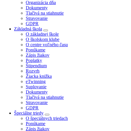
Organizácia dňa
Dokumenty
Tlačivá na stiahnutie
Stravovanie
GDPR
Základná škola
O základnej škole
O školskom klube
O centre voľného času
Ponúkame
Zápis žiakov
Poplatky
Štipendium
Rozvrh
Žiacka knižka
eTwinning
Suplovanie
Dokumenty
Tlačivá na stiahnutie
Stravovanie
GDPR
Špeciálne triedy
O špeciálnych triedach
Ponúkame
Zápis žiakov