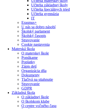
Učitelia materskej školy
Učitelia základnej školy
Učitelia špeciálnych tried
Učitelia gymnázia
IT
Erasmus+
U nás sa dobro násobí
Školský parlament
Školský časopis
Stravovanie
Cookie nastavenia
Materská škola
O materskej škole
Ponúkame
Poplatky
Zápis detí
Organizácia dňa
Dokumenty
Tlačivá na stiahnutie
Stravovanie
GDPR
Základná škola
O základnej škole
O školskom klube
O centre voľného času