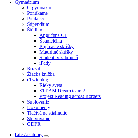
Gymnázium
O gymnáziu
Ponúkame
Poplatky
Štipendium
Štúdium
Angličtina C1
Španielčina
Prijímacie skúšky
Maturitné skúšky
Študenti v zahraničí
iPady
Rozvrh
Žiacka knižka
eTwinning
Rieky sveta
STEAM Dream team 2
Projekt Reading across Borders
Suplovanie
Dokumenty
Tlačivá na stiahnutie
Stravovanie
GDPR
Life Academy