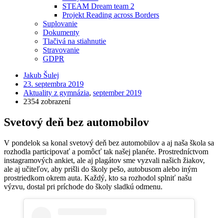
STEAM Dream team 2
Projekt Reading across Borders
Suplovanie
Dokumenty
Tlačivá na stiahnutie
Stravovanie
GDPR
Jakub Šulej
23. septembra 2019
Aktuality z gymnázia
,
september 2019
2354 zobrazení
Svetový deň bez automobilov
V pondelok sa konal svetový deň bez automobilov a aj naša škola sa
rozhodla participovať a pomôcť tak našej planéte. Prostredníctvom
instagramových ankiet, ale aj plagátov sme vyzvali našich žiakov,
ale aj učiteľov, aby prišli do školy pešo, autobusom alebo iným
prostriedkom okrem auta. Každý, kto sa rozhodol splniť našu
výzvu, dostal pri príchode do školy sladkú odmenu.