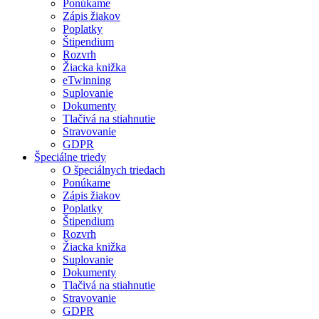
Ponúkame
Zápis žiakov
Poplatky
Štipendium
Rozvrh
Žiacka knižka
eTwinning
Suplovanie
Dokumenty
Tlačivá na stiahnutie
Stravovanie
GDPR
Špeciálne triedy
O špeciálnych triedach
Ponúkame
Zápis žiakov
Poplatky
Štipendium
Rozvrh
Žiacka knižka
Suplovanie
Dokumenty
Tlačivá na stiahnutie
Stravovanie
GDPR