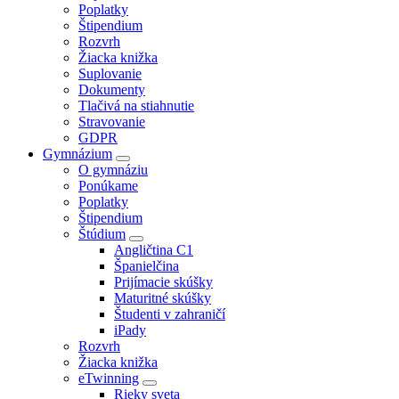
Poplatky
Štipendium
Rozvrh
Žiacka knižka
Suplovanie
Dokumenty
Tlačivá na stiahnutie
Stravovanie
GDPR
Gymnázium
O gymnáziu
Ponúkame
Poplatky
Štipendium
Štúdium
Angličtina C1
Španielčina
Prijímacie skúšky
Maturitné skúšky
Študenti v zahraničí
iPady
Rozvrh
Žiacka knižka
eTwinning
Rieky sveta