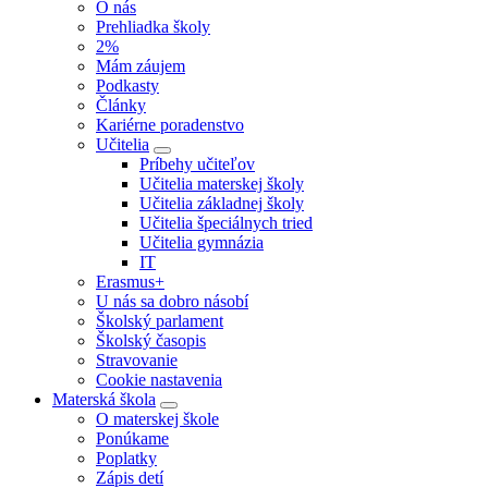
O nás
Prehliadka školy
2%
Mám záujem
Podkasty
Články
Kariérne poradenstvo
Učitelia
Príbehy učiteľov
Učitelia materskej školy
Učitelia základnej školy
Učitelia špeciálnych tried
Učitelia gymnázia
IT
Erasmus+
U nás sa dobro násobí
Školský parlament
Školský časopis
Stravovanie
Cookie nastavenia
Materská škola
O materskej škole
Ponúkame
Poplatky
Zápis detí