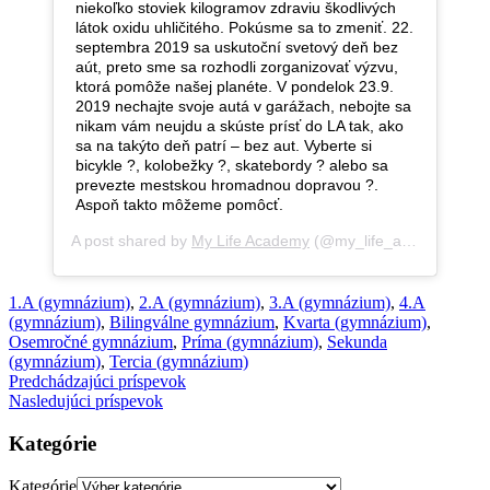
niekoľko stoviek kilogramov zdraviu škodlivých
látok oxidu uhličitého. Pokúsme sa to zmeniť. 22.
septembra 2019 sa uskutoční svetový deň bez
aút, preto sme sa rozhodli zorganizovať výzvu,
ktorá pomôže našej planéte. V pondelok 23.9.
2019 nechajte svoje autá v garážach, nebojte sa
nikam vám neujdu a skúste prísť do LA tak, ako
sa na takýto deň patrí – bez aut. Vyberte si
bicykle ?, kolobežky ?, skatebordy ? alebo sa
prevezte mestskou hromadnou dopravou ?.
Aspoň takto môžeme pomôcť.
A post shared by
My Life Academy
(@my_life_academy) on
1.A (gymnázium)
,
2.A (gymnázium)
,
3.A (gymnázium)
,
4.A
(gymnázium)
,
Bilingválne gymnázium
,
Kvarta (gymnázium)
,
Osemročné gymnázium
,
Príma (gymnázium)
,
Sekunda
(gymnázium)
,
Tercia (gymnázium)
Predchádzajúci príspevok
Nasledujúci príspevok
Kategórie
Kategórie