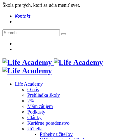
Škola pre tých, ktorí sa učia meniť svet.
Kontakt
Life Academy
O nás
Prehliadka školy
2%
Mám záujem
Podkasty
Články
Kariérne poradenstvo
Učitelia
Príbehy učiteľov