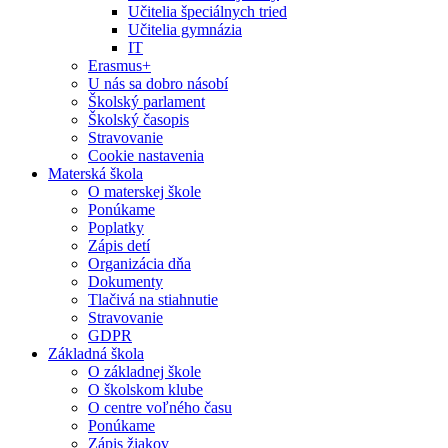
Učitelia špeciálnych tried
Učitelia gymnázia
IT
Erasmus+
U nás sa dobro násobí
Školský parlament
Školský časopis
Stravovanie
Cookie nastavenia
Materská škola
O materskej škole
Ponúkame
Poplatky
Zápis detí
Organizácia dňa
Dokumenty
Tlačivá na stiahnutie
Stravovanie
GDPR
Základná škola
O základnej škole
O školskom klube
O centre voľného času
Ponúkame
Zápis žiakov