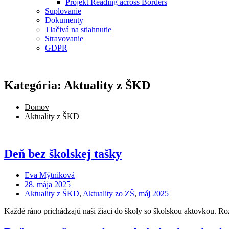
Projekt Reading across Borders
Suplovanie
Dokumenty
Tlačivá na stiahnutie
Stravovanie
GDPR
Kategória: Aktuality z ŠKD
Domov
Aktuality z ŠKD
Deň bez školskej tašky
Eva Mýtniková
28. mája 2025
Aktuality z ŠKD
,
Aktuality zo ZŠ
,
máj 2025
Každé ráno prichádzajú naši žiaci do školy so školskou aktovkou. Ro