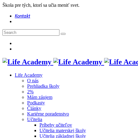
Škola pre tých, ktorí sa učia meniť svet.
Kontakt
Life Academy
O nás
Prehliadka školy
2%
Mám záujem
Podkasty
Články
Kariérne poradenstvo
Učitelia
Príbehy učiteľov
Učitelia materskej školy
Učitelia základnej školy