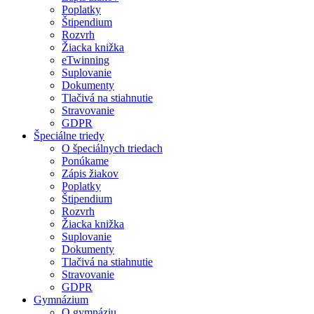
Poplatky
Štipendium
Rozvrh
Žiacka knižka
eTwinning
Suplovanie
Dokumenty
Tlačivá na stiahnutie
Stravovanie
GDPR
Špeciálne triedy
O špeciálnych triedach
Ponúkame
Zápis žiakov
Poplatky
Štipendium
Rozvrh
Žiacka knižka
Suplovanie
Dokumenty
Tlačivá na stiahnutie
Stravovanie
GDPR
Gymnázium
O gymnáziu