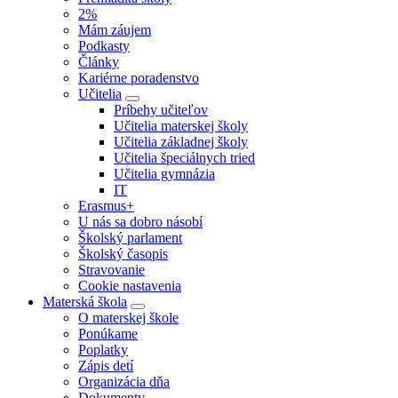
2%
Mám záujem
Podkasty
Články
Kariérne poradenstvo
Učitelia
Príbehy učiteľov
Učitelia materskej školy
Učitelia základnej školy
Učitelia špeciálnych tried
Učitelia gymnázia
IT
Erasmus+
U nás sa dobro násobí
Školský parlament
Školský časopis
Stravovanie
Cookie nastavenia
Materská škola
O materskej škole
Ponúkame
Poplatky
Zápis detí
Organizácia dňa
Dokumenty