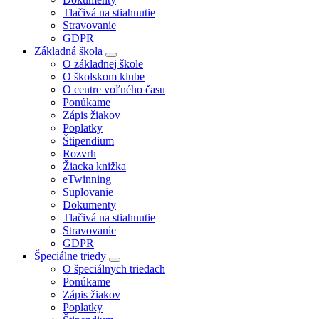
Tlačivá na stiahnutie
Stravovanie
GDPR
Základná škola
O základnej škole
O školskom klube
O centre voľného času
Ponúkame
Zápis žiakov
Poplatky
Štipendium
Rozvrh
Žiacka knižka
eTwinning
Suplovanie
Dokumenty
Tlačivá na stiahnutie
Stravovanie
GDPR
Špeciálne triedy
O špeciálnych triedach
Ponúkame
Zápis žiakov
Poplatky