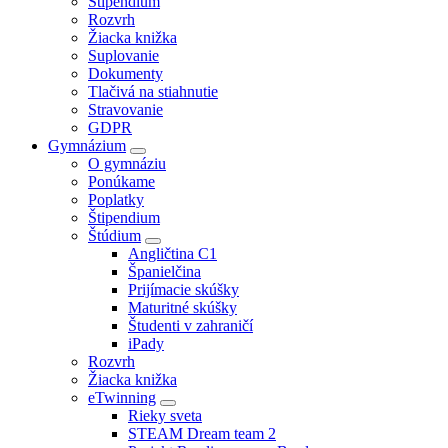
Štipendium
Rozvrh
Žiacka knižka
Suplovanie
Dokumenty
Tlačivá na stiahnutie
Stravovanie
GDPR
Gymnázium
O gymnáziu
Ponúkame
Poplatky
Štipendium
Štúdium
Angličtina C1
Španielčina
Prijímacie skúšky
Maturitné skúšky
Študenti v zahraničí
iPady
Rozvrh
Žiacka knižka
eTwinning
Rieky sveta
STEAM Dream team 2