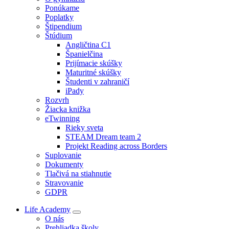
Ponúkame
Poplatky
Štipendium
Štúdium
Angličtina C1
Španielčina
Prijímacie skúšky
Maturitné skúšky
Študenti v zahraničí
iPady
Rozvrh
Žiacka knižka
eTwinning
Rieky sveta
STEAM Dream team 2
Projekt Reading across Borders
Suplovanie
Dokumenty
Tlačivá na stiahnutie
Stravovanie
GDPR
Life Academy
O nás
Prehliadka školy