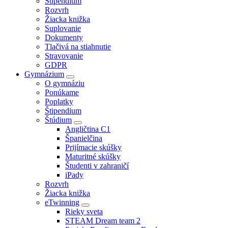
Štipendium
Rozvrh
Žiacka knižka
Suplovanie
Dokumenty
Tlačivá na stiahnutie
Stravovanie
GDPR
Gymnázium
O gymnáziu
Ponúkame
Poplatky
Štipendium
Štúdium
Angličtina C1
Španielčina
Prijímacie skúšky
Maturitné skúšky
Študenti v zahraničí
iPady
Rozvrh
Žiacka knižka
eTwinning
Rieky sveta
STEAM Dream team 2