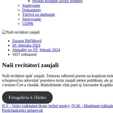
Projekt Reading across Borders
Suplovanie
Dokumenty
Tlačivá na stiahnutie
Stravovanie
GDPR
Zuzana Birčáková
20. februára 2024
Aktuality zo ZŠ
,
február 2024
1657 zobrazení
Naši recitátori zaujali
Naši recitátori opäť zaujali. Tentoraz odbornú porotu na krajskom k
schopnosťou odovzdať posolstvo textu zaujali nielen publikum, ale aj 
s textom Čert a chudák. Blahoželanie však patrí aj Alexandre Kopáňov
Fotogaléria k článku
II.V - Vedci (základná škola; bežné triedy)
,
IV.M – Mudrlanti (základn
Predchádzajúci príspevok