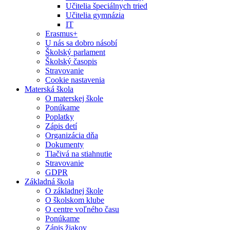
Učitelia špeciálnych tried
Učitelia gymnázia
IT
Erasmus+
U nás sa dobro násobí
Školský parlament
Školský časopis
Stravovanie
Cookie nastavenia
Materská škola
O materskej škole
Ponúkame
Poplatky
Zápis detí
Organizácia dňa
Dokumenty
Tlačivá na stiahnutie
Stravovanie
GDPR
Základná škola
O základnej škole
O školskom klube
O centre voľného času
Ponúkame
Zápis žiakov