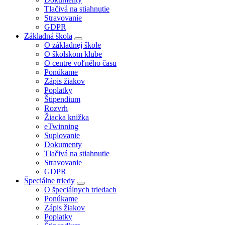
Tlačivá na stiahnutie
Stravovanie
GDPR
Základná škola
O základnej škole
O školskom klube
O centre voľného času
Ponúkame
Zápis žiakov
Poplatky
Štipendium
Rozvrh
Žiacka knižka
eTwinning
Suplovanie
Dokumenty
Tlačivá na stiahnutie
Stravovanie
GDPR
Špeciálne triedy
O špeciálnych triedach
Ponúkame
Zápis žiakov
Poplatky