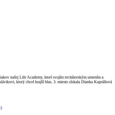
žiakov našej Life Academy, ktorí svojím recitátorským umením a
slávikovi, ktorý chcel krajší hlas. 3. miesto získala Dianka Kapráňová
y)