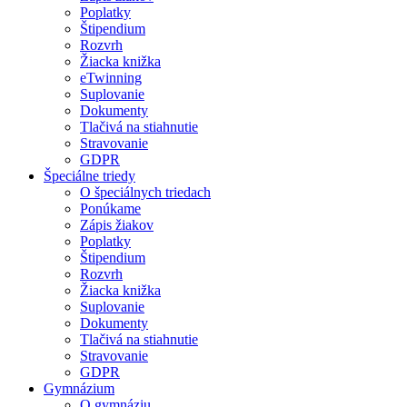
Poplatky
Štipendium
Rozvrh
Žiacka knižka
eTwinning
Suplovanie
Dokumenty
Tlačivá na stiahnutie
Stravovanie
GDPR
Špeciálne triedy
O špeciálnych triedach
Ponúkame
Zápis žiakov
Poplatky
Štipendium
Rozvrh
Žiacka knižka
Suplovanie
Dokumenty
Tlačivá na stiahnutie
Stravovanie
GDPR
Gymnázium
O gymnáziu