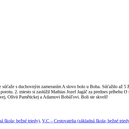
ole súťaže s duchovným zameraním A slovo bolo u Boha. Súťažilo až 5 
porotu. 2. miesto si zaslúžil Mathias Jozef Jagáč za prednes príbehu O 
ej, Olívii Pamětickej a Adamovi Bobáľovi. Boli ste skvelí!
á škola; bežné triedy)
,
V.C – Cestovatelia (základná škola; bežné tried