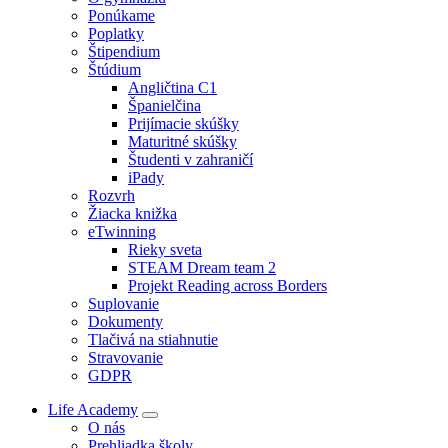
Ponúkame
Poplatky
Štipendium
Štúdium
Angličtina C1
Španielčina
Prijímacie skúšky
Maturitné skúšky
Študenti v zahraničí
iPady
Rozvrh
Žiacka knižka
eTwinning
Rieky sveta
STEAM Dream team 2
Projekt Reading across Borders
Suplovanie
Dokumenty
Tlačivá na stiahnutie
Stravovanie
GDPR
Life Academy
O nás
Prehliadka školy