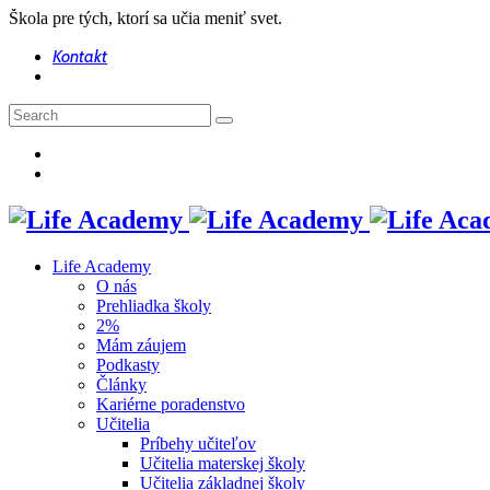
Škola pre tých, ktorí sa učia meniť svet.
Kontakt
Life Academy
O nás
Prehliadka školy
2%
Mám záujem
Podkasty
Články
Kariérne poradenstvo
Učitelia
Príbehy učiteľov
Učitelia materskej školy
Učitelia základnej školy