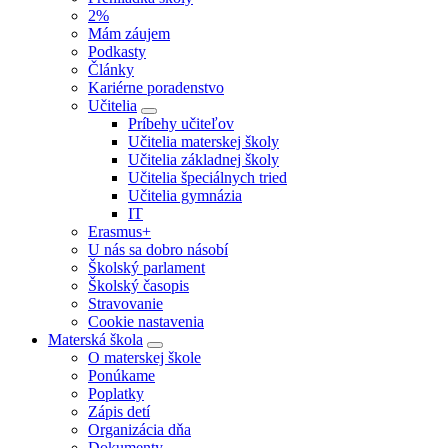
2%
Mám záujem
Podkasty
Články
Kariérne poradenstvo
Učitelia
Príbehy učiteľov
Učitelia materskej školy
Učitelia základnej školy
Učitelia špeciálnych tried
Učitelia gymnázia
IT
Erasmus+
U nás sa dobro násobí
Školský parlament
Školský časopis
Stravovanie
Cookie nastavenia
Materská škola
O materskej škole
Ponúkame
Poplatky
Zápis detí
Organizácia dňa
Dokumenty