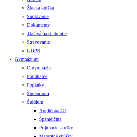
Žiacka knižka
Suplovanie
Dokumenty
Tlačivá na stiahnutie
Stravovanie
GDPR
Gymnázium
O gymnáziu
Ponúkame
Poplatky
Štipendium
Štúdium
Angličtina C1
Španielčina
Prijímacie skúšky
Maturitné skúšky