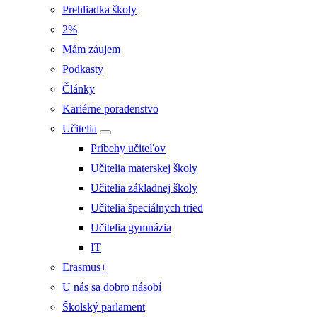
Prehliadka školy
2%
Mám záujem
Podkasty
Články
Kariérne poradenstvo
Učitelia
Príbehy učiteľov
Učitelia materskej školy
Učitelia základnej školy
Učitelia špeciálnych tried
Učitelia gymnázia
IT
Erasmus+
U nás sa dobro násobí
Školský parlament