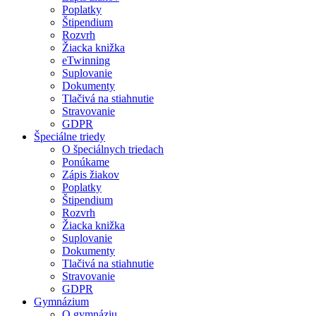
Poplatky
Štipendium
Rozvrh
Žiacka knižka
eTwinning
Suplovanie
Dokumenty
Tlačivá na stiahnutie
Stravovanie
GDPR
Špeciálne triedy
O špeciálnych triedach
Ponúkame
Zápis žiakov
Poplatky
Štipendium
Rozvrh
Žiacka knižka
Suplovanie
Dokumenty
Tlačivá na stiahnutie
Stravovanie
GDPR
Gymnázium
O gymnáziu