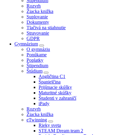
Štipendium
Rozvrh
Žiacka knižka
Suplovanie
Dokumenty
Tlačivá na stiahnutie
Stravovanie
GDPR
Gymnázium
O gymnáziu
Ponúkame
Poplatky
Štipendium
Štúdium
Angličtina C1
Španielčina
Prijímacie skúšky
Maturitné skúšky
Študenti v zahraničí
iPady
Rozvrh
Žiacka knižka
eTwinning
Rieky sveta
STEAM Dream team 2