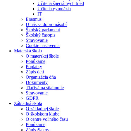
Učitelia špeciálnych tried
Učitelia gymnázia
IT
Erasmus+
U nás sa dobro násobí
Školský parlament
Školský časopis
Stravovanie
Cookie nastavenia
Materská škola
O materskej škole
Ponúkame
Poplatky
Zápis detí
Organizácia dňa
Dokumenty
Tlačivá na stiahnutie
Stravovanie
GDPR
Základná škola
O základnej škole
O školskom klube
O centre voľného času
Ponúkame
Zápis žiakov