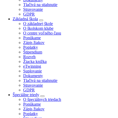
Tlačivá na stiahnutie
Stravovanie
GDPR
Základná škola
O základnej škole
O školskom klube
O centre voľného času
Ponúkame
Zápis žiakov
Poplatky
Štipendium
Rozvrh
Žiacka knižka
eTwinning
Suplovanie
Dokumenty
Tlačivá na stiahnutie
Stravovanie
GDPR
Špeciálne triedy
O špeciálnych triedach
Ponúkame
Zápis žiakov
Poplatky