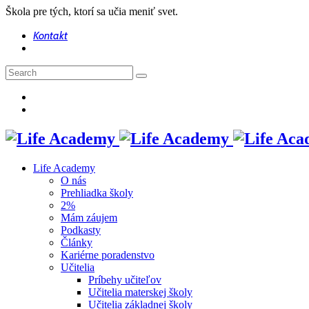
Škola pre tých, ktorí sa učia meniť svet.
Kontakt
Life Academy
O nás
Prehliadka školy
2%
Mám záujem
Podkasty
Články
Kariérne poradenstvo
Učitelia
Príbehy učiteľov
Učitelia materskej školy
Učitelia základnej školy