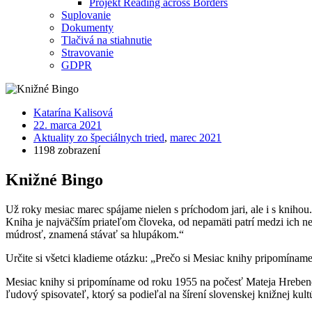
Projekt Reading across Borders
Suplovanie
Dokumenty
Tlačivá na stiahnutie
Stravovanie
GDPR
Katarína Kalisová
22. marca 2021
Aktuality zo špeciálnych tried
,
marec 2021
1198 zobrazení
Knižné Bingo
Už roky mesiac marec spájame nielen s príchodom jari, ale i s knihou
Kniha je najväčším priateľom človeka, od nepamäti patrí medzi ic
múdrosť, znamená stávať sa hlupákom.“
Určite si všetci kladieme otázku: „Prečo si Mesiac knihy pripomínam
Mesiac knihy si pripomíname od roku 1955 na počesť Mateja Hrebendu
ľudový spisovateľ, ktorý sa podieľal na šírení slovenskej knižnej kult