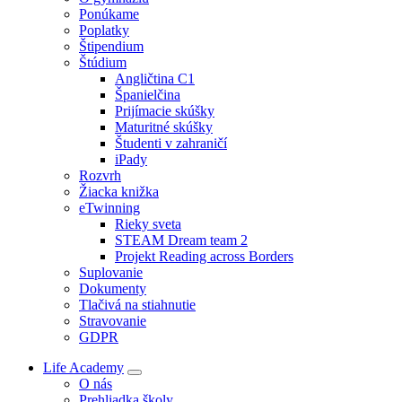
Ponúkame
Poplatky
Štipendium
Štúdium
Angličtina C1
Španielčina
Prijímacie skúšky
Maturitné skúšky
Študenti v zahraničí
iPady
Rozvrh
Žiacka knižka
eTwinning
Rieky sveta
STEAM Dream team 2
Projekt Reading across Borders
Suplovanie
Dokumenty
Tlačivá na stiahnutie
Stravovanie
GDPR
Life Academy
O nás
Prehliadka školy