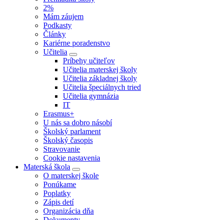
2%
Mám záujem
Podkasty
Články
Kariérne poradenstvo
Učitelia
Príbehy učiteľov
Učitelia materskej školy
Učitelia základnej školy
Učitelia špeciálnych tried
Učitelia gymnázia
IT
Erasmus+
U nás sa dobro násobí
Školský parlament
Školský časopis
Stravovanie
Cookie nastavenia
Materská škola
O materskej škole
Ponúkame
Poplatky
Zápis detí
Organizácia dňa
Dokumenty