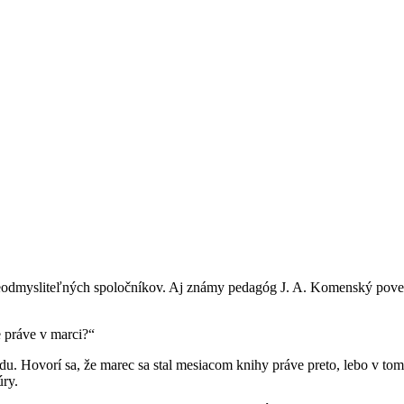
.
h neodmysliteľných spoločníkov. Aj známy pedagóg J. A. Komenský po
e práve v marci?“
. Hovorí sa, že marec sa stal mesiacom knihy práve preto, lebo v tom
úry.