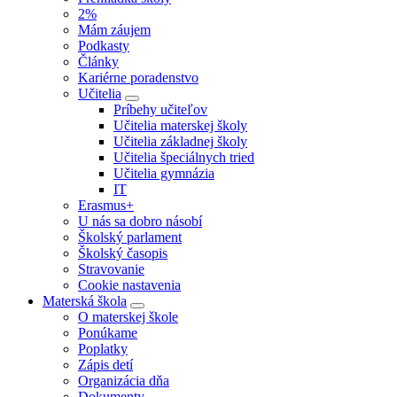
2%
Mám záujem
Podkasty
Články
Kariérne poradenstvo
Učitelia
Príbehy učiteľov
Učitelia materskej školy
Učitelia základnej školy
Učitelia špeciálnych tried
Učitelia gymnázia
IT
Erasmus+
U nás sa dobro násobí
Školský parlament
Školský časopis
Stravovanie
Cookie nastavenia
Materská škola
O materskej škole
Ponúkame
Poplatky
Zápis detí
Organizácia dňa
Dokumenty