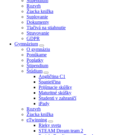
Štipendium
Rozvrh
Žiacka knižka
Suplovanie
Dokumenty
Tlačivá na stiahnutie
Stravovanie
GDPR
Gymnázium
O gymnáziu
Ponúkame
Poplatky
Štipendium
Štúdium
Angličtina C1
Španielčina
Prijímacie skúšky
Maturitné skúšky
Študenti v zahraničí
iPady
Rozvrh
Žiacka knižka
eTwinning
Rieky sveta
STEAM Dream team 2