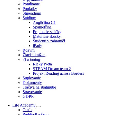
Ponúkame
Poplatky
Štipendium
Štúdium
Angličtina C1
Španielčina
Prijímacie skúšky
Maturitné skúšky
Študenti v zahraničí
iPady
Rozvrh
Žiacka knižka
eTwinning
Rieky sveta
STEAM Dream team 2
Projekt Reading across Borders
Suplovanie
Dokumenty
Tlačivá na stiahnutie
Stravovanie
GDPR
Life Academy
O nás
Prehliadka školy