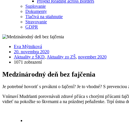
Projekt Reading across Borders
Suplovanie
Dokumenty
Tlačivá na stiahnutie
Stravovanie
GDPR
Eva Mýtniková
20. novembra 2020
Aktuality z ŠKD
,
Aktuality zo ZŠ
,
november 2020
1071 zobrazení
Medzinárodný deň bez fajčenia
Je potrebné hovoriť s prvákmi o fajčení? Je to vhodné? S prevenciou z
Vnímaví Mudrlanti porovnávali zdravé pľúca s chorými pľúcami fajčia
vidieť na pokožke so škvrnami a na prázdnej peňaženke. Trpí ústna d