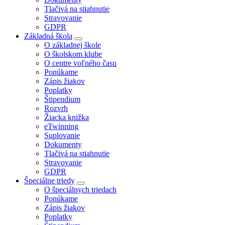
Tlačivá na stiahnutie
Stravovanie
GDPR
Základná škola
O základnej škole
O školskom klube
O centre voľného času
Ponúkame
Zápis žiakov
Poplatky
Štipendium
Rozvrh
Žiacka knižka
eTwinning
Suplovanie
Dokumenty
Tlačivá na stiahnutie
Stravovanie
GDPR
Špeciálne triedy
O špeciálnych triedach
Ponúkame
Zápis žiakov
Poplatky