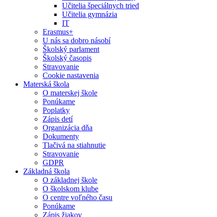
Učitelia špeciálnych tried
Učitelia gymnázia
IT
Erasmus+
U nás sa dobro násobí
Školský parlament
Školský časopis
Stravovanie
Cookie nastavenia
Materská škola
O materskej škole
Ponúkame
Poplatky
Zápis detí
Organizácia dňa
Dokumenty
Tlačivá na stiahnutie
Stravovanie
GDPR
Základná škola
O základnej škole
O školskom klube
O centre voľného času
Ponúkame
Zápis žiakov