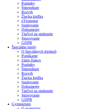
Poplatky
Štipendium
Rozvrh
Žiacka knižka
eTwinning
Suplovanie
Dokumenty
Tlačivá na stiahnutie
Stravovanie
GDPR
Špeciálne triedy
O špeciálnych triedach
Ponúkame
Zápis žiakov
Poplatky
Štipendium
Rozvrh
Žiacka knižka
Suplovanie
Dokumenty
Tlačivá na stiahnutie
Stravovanie
GDPR
Gymnázium
O gymnáziu