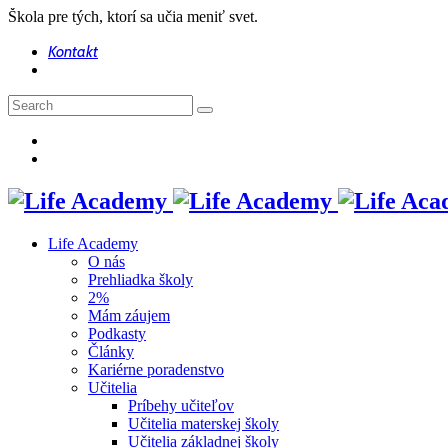
Škola pre tých, ktorí sa učia meniť svet.
Kontakt
Life Academy
O nás
Prehliadka školy
2%
Mám záujem
Podkasty
Články
Kariérne poradenstvo
Učitelia
Príbehy učiteľov
Učitelia materskej školy
Učitelia základnej školy