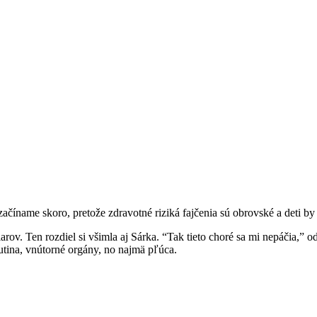
ačíname skoro, pretože zdravotné riziká fajčenia sú obrovské a deti by
rov. Ten rozdiel si všimla aj Sárka. “Tak tieto choré sa mi nepáčia,”
utina, vnútorné orgány, no najmä pľúca.