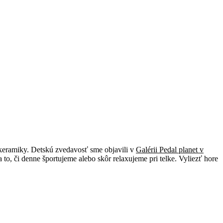
 keramiky. Detskú zvedavosť sme objavili v
Galérii Pedal planet v
o, či denne športujeme alebo skôr relaxujeme pri telke. Vyliezť hore