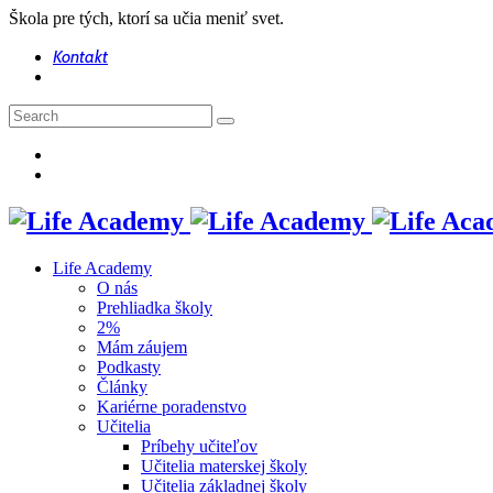
Škola pre tých, ktorí sa učia meniť svet.
Kontakt
Life Academy
O nás
Prehliadka školy
2%
Mám záujem
Podkasty
Články
Kariérne poradenstvo
Učitelia
Príbehy učiteľov
Učitelia materskej školy
Učitelia základnej školy