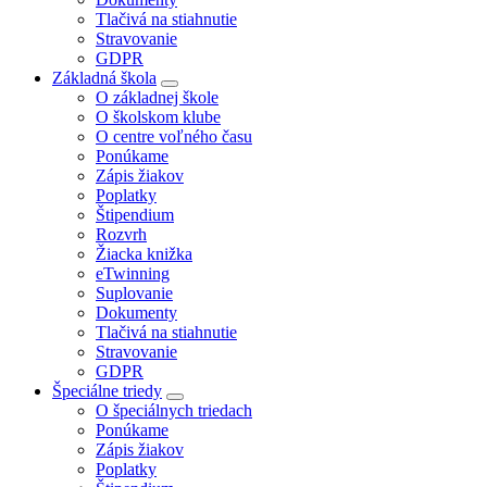
Tlačivá na stiahnutie
Stravovanie
GDPR
Základná škola
O základnej škole
O školskom klube
O centre voľného času
Ponúkame
Zápis žiakov
Poplatky
Štipendium
Rozvrh
Žiacka knižka
eTwinning
Suplovanie
Dokumenty
Tlačivá na stiahnutie
Stravovanie
GDPR
Špeciálne triedy
O špeciálnych triedach
Ponúkame
Zápis žiakov
Poplatky