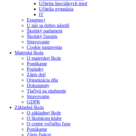
Učitelia špeciálnych tried
Učitelia gymnázia
IT
Erasmus+
U nás sa dobro násobí
Školský parlament
Školský časopis
Stravovanie
Cookie nastavenia
Materská škola
O materskej škole
Ponúkame
Poplatky
Zápis detí
Organizácia dňa
Dokumenty
Tlačivá na stiahnutie
Stravovanie
GDPR
Základná škola
O základnej škole
O školskom klube
O centre voľného času
Ponúkame
Zápis žiakov