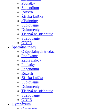
Poplatky
Štipendium
Rozvrh
Žiacka knižka
eTwinning
Suplovanie
Dokumenty
Tlačivá na stiahnutie
Stravovanie
GDPR
Špeciálne triedy
O špeciálnych triedach
Ponúkame
Zápis žiakov
Poplatky
Štipendium
Rozvrh
Žiacka knižka
Suplovanie
Dokumenty
Tlačivá na stiahnutie
Stravovanie
GDPR
Gymnázium
O gymnáziu