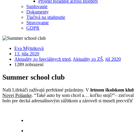
Projekt Reading across Borders
Suplovanie
Dokumenty
Tlačivá na stiahnutie
Stravovanie
GDPR
Eva Mýtniková
13. júla 2020
Aktuality zo špeciálnych tried
,
Aktuality zo ZŠ
,
júl 2020
1289 zobrazení
Summer school club
Naši Lifekáči zažívajú perfektné prázdniny. V
letnom školskom klu
Novej Polianke
. “Také auto by som chcel a… koľko stojí?”– zisťoval
bolo pre decká adrenalínovým zážitkom a zároveň si museli precvičiť 