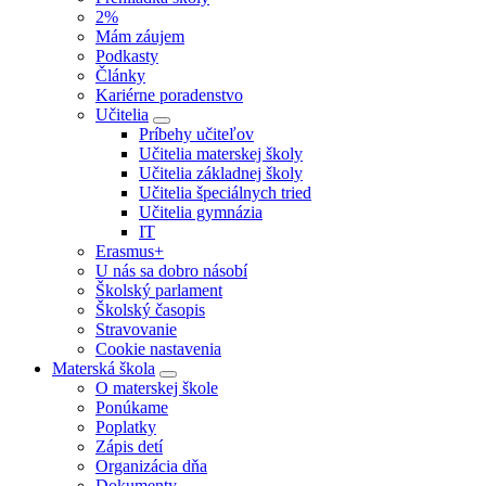
2%
Mám záujem
Podkasty
Články
Kariérne poradenstvo
Učitelia
Príbehy učiteľov
Učitelia materskej školy
Učitelia základnej školy
Učitelia špeciálnych tried
Učitelia gymnázia
IT
Erasmus+
U nás sa dobro násobí
Školský parlament
Školský časopis
Stravovanie
Cookie nastavenia
Materská škola
O materskej škole
Ponúkame
Poplatky
Zápis detí
Organizácia dňa
Dokumenty