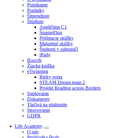
Ponúkame
Poplatky
Štipendium
Štúdium
Angličtina C1
Španielčina
Prijímacie skúšky
Maturitné skúšky
Študenti v zahraničí
iPady
Rozvrh
Žiacka knižka
eTwinning
Rieky sveta
STEAM Dream team 2
Projekt Reading across Borders
Suplovanie
Dokumenty
Tlačivá na stiahnutie
Stravovanie
GDPR
Life Academy
O nás
Prehliadka školy