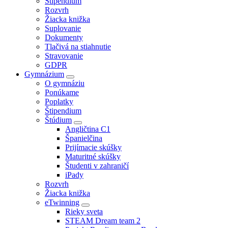
Štipendium
Rozvrh
Žiacka knižka
Suplovanie
Dokumenty
Tlačivá na stiahnutie
Stravovanie
GDPR
Gymnázium
O gymnáziu
Ponúkame
Poplatky
Štipendium
Štúdium
Angličtina C1
Španielčina
Prijímacie skúšky
Maturitné skúšky
Študenti v zahraničí
iPady
Rozvrh
Žiacka knižka
eTwinning
Rieky sveta
STEAM Dream team 2