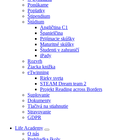
Ponúkame
Poplatky
Štipendium
Štúdium
Angličtina C1
Španielčina
Prijímacie skúšky
Maturitné skúšky
Študenti v zahraničí
iPady
Rozvrh
Žiacka knižka
eTwinning
Rieky sveta
STEAM Dream team 2
Projekt Reading across Borders
Suplovanie
Dokumenty
Tlačivá na stiahnutie
Stravovanie
GDPR
Life Academy
O nás
Prehliadka školy