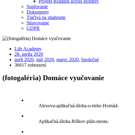
Projekt Reading across Borders
Suplovanie
Dokumenty
Tlačivá na stiahnutie
Stravovanie
GDPR
Life Academy
28. apríla 2020
apríl 2020
,
máj 2020
,
marec 2020
,
Spoločné
36617 zobrazení
(fotogaléria) Domáce vyučovanie
Alexova-aplikačná-úloha-o-rieke-Hornád-
Aplikačná-úloha-Riškov-plán-mesta-