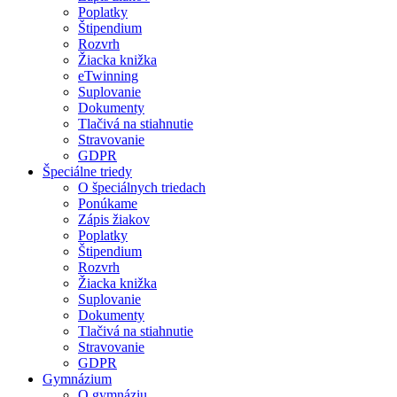
Poplatky
Štipendium
Rozvrh
Žiacka knižka
eTwinning
Suplovanie
Dokumenty
Tlačivá na stiahnutie
Stravovanie
GDPR
Špeciálne triedy
O špeciálnych triedach
Ponúkame
Zápis žiakov
Poplatky
Štipendium
Rozvrh
Žiacka knižka
Suplovanie
Dokumenty
Tlačivá na stiahnutie
Stravovanie
GDPR
Gymnázium
O gymnáziu