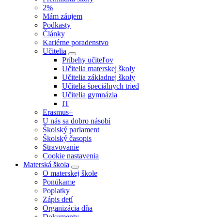
2%
Mám záujem
Podkasty
Články
Kariérne poradenstvo
Učitelia
Príbehy učiteľov
Učitelia materskej školy
Učitelia základnej školy
Učitelia špeciálnych tried
Učitelia gymnázia
IT
Erasmus+
U nás sa dobro násobí
Školský parlament
Školský časopis
Stravovanie
Cookie nastavenia
Materská škola
O materskej škole
Ponúkame
Poplatky
Zápis detí
Organizácia dňa
Dokumenty