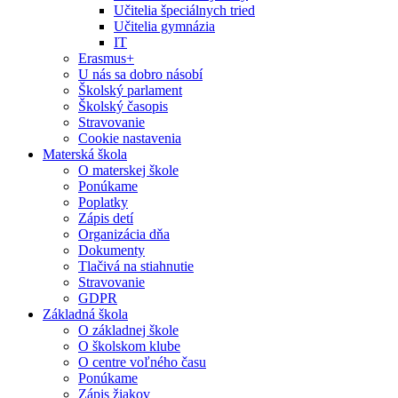
Učitelia špeciálnych tried
Učitelia gymnázia
IT
Erasmus+
U nás sa dobro násobí
Školský parlament
Školský časopis
Stravovanie
Cookie nastavenia
Materská škola
O materskej škole
Ponúkame
Poplatky
Zápis detí
Organizácia dňa
Dokumenty
Tlačivá na stiahnutie
Stravovanie
GDPR
Základná škola
O základnej škole
O školskom klube
O centre voľného času
Ponúkame
Zápis žiakov