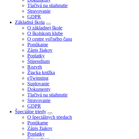
Tlačivá na stiahnutie
Stravovanie
GDPR
Základná škola
O základnej škole
O školskom klube
O centre voľného času
Ponúkame
Zápis žiakov
Poplatky
Štipendium
Rozvrh
Žiacka knižka
eTwinning
Suplovanie
Dokumenty
Tlačivá na stiahnutie
Stravovanie
GDPR
Špeciálne triedy
O špeciálnych triedach
Ponúkame
Zápis žiakov
Poplatky