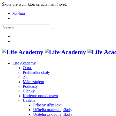
Škola pre tých, ktorí sa učia meniť svet.
Kontakt
Life Academy
O nás
Prehliadka školy
2%
Mám záujem
Podkasty
Články
Kariérne poradenstvo
Učitelia
Príbehy učiteľov
Učitelia materskej školy
Učitelia základnej školy