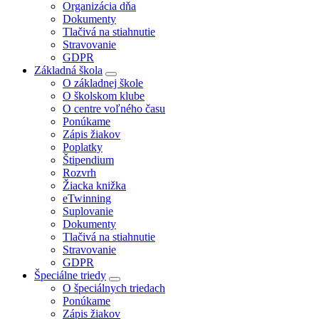
Organizácia dňa
Dokumenty
Tlačivá na stiahnutie
Stravovanie
GDPR
Základná škola
O základnej škole
O školskom klube
O centre voľného času
Ponúkame
Zápis žiakov
Poplatky
Štipendium
Rozvrh
Žiacka knižka
eTwinning
Suplovanie
Dokumenty
Tlačivá na stiahnutie
Stravovanie
GDPR
Špeciálne triedy
O špeciálnych triedach
Ponúkame
Zápis žiakov