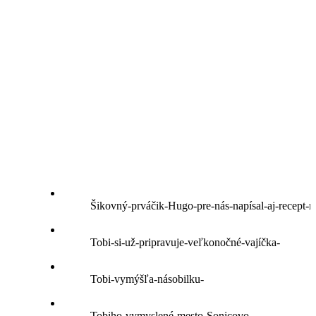
Šikovný-prváčik-Hugo-pre-nás-napísal-aj-recept-
Tobi-si-už-pripravuje-veľkonočné-vajíčka-
Tobi-vymýšľa-násobilku-
Tobiho-vymyslené-mesto-Sonicovo