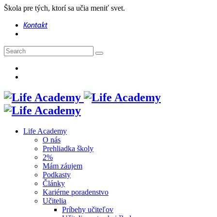
Škola pre tých, ktorí sa učia meniť svet.
Kontakt
Life Academy
O nás
Prehliadka školy
2%
Mám záujem
Podkasty
Články
Kariérne poradenstvo
Učitelia
Príbehy učiteľov