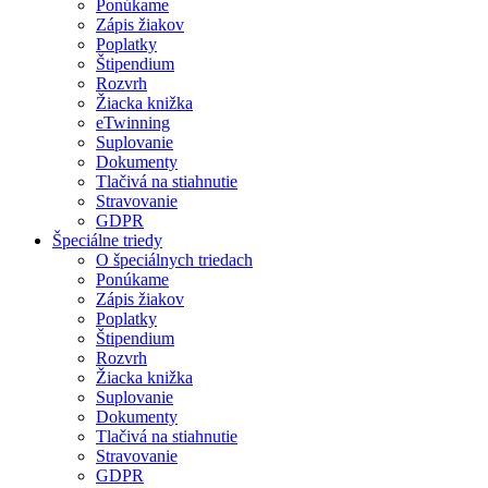
Ponúkame
Zápis žiakov
Poplatky
Štipendium
Rozvrh
Žiacka knižka
eTwinning
Suplovanie
Dokumenty
Tlačivá na stiahnutie
Stravovanie
GDPR
Špeciálne triedy
O špeciálnych triedach
Ponúkame
Zápis žiakov
Poplatky
Štipendium
Rozvrh
Žiacka knižka
Suplovanie
Dokumenty
Tlačivá na stiahnutie
Stravovanie
GDPR