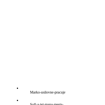
Marko-usilovne-pracuje
Sofi-a-jej-mapa-mesta-