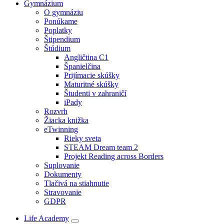
Gymnázium
O gymnáziu
Ponúkame
Poplatky
Štipendium
Štúdium
Angličtina C1
Španielčina
Prijímacie skúšky
Maturitné skúšky
Študenti v zahraničí
iPady
Rozvrh
Žiacka knižka
eTwinning
Rieky sveta
STEAM Dream team 2
Projekt Reading across Borders
Suplovanie
Dokumenty
Tlačivá na stiahnutie
Stravovanie
GDPR
Life Academy