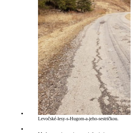
Levočské-lesy-s-Hugom-a-jeho-sestričkou.