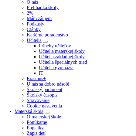
O nás
Prehliadka školy
2%
Mám záujem
Podkasty
Články
Kariérne poradenstvo
Učitelia
Príbehy učiteľov
Učitelia materskej školy
Učitelia základnej školy
Učitelia špeciálnych tried
Učitelia gymnázia
IT
Erasmus+
U nás sa dobro násobí
Školský parlament
Školský časopis
Stravovanie
Cookie nastavenia
Materská škola
O materskej škole
Ponúkame
Poplatky
Zápis detí