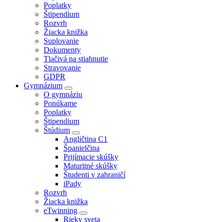
Poplatky
Štipendium
Rozvrh
Žiacka knižka
Suplovanie
Dokumenty
Tlačivá na stiahnutie
Stravovanie
GDPR
Gymnázium
O gymnáziu
Ponúkame
Poplatky
Štipendium
Štúdium
Angličtina C1
Španielčina
Prijímacie skúšky
Maturitné skúšky
Študenti v zahraničí
iPady
Rozvrh
Žiacka knižka
eTwinning
Rieky sveta