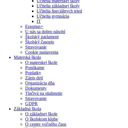
Učitelia materskej školy
Učitelia základnej školy
Učitelia špeciálnych tried
Učitelia gymnázia
IT
Erasmus+
U nás sa dobro násobí
Školský parlament
Školský časopis
Stravovanie
Cookie nastavenia
Materská škola
O materskej škole
Ponúkame
Poplatky
Zápis detí
Organizácia dňa
Dokumenty
Tlačivá na stiahnutie
Stravovanie
GDPR
Základná škola
O základnej škole
O školskom klube
O centre voľného času