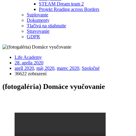
STEAM Dream team 2
Projekt Reading across Borders
Suplovanie
Dokumenty
Tlačivá na stiahnutie
Stravovanie
GDPR
Life Academy
28. apríla 2020
apríl 2020
,
máj 2020
,
marec 2020
,
Spoločné
36622 zobrazení
(fotogaléria) Domáce vyučovanie