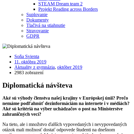
STEAM Dream team 2
Projekt Reading across Borders
Suplovanie
Dokumenty
Tlačivá na stiahnutie
Stravovanie
GDPR
Soňa Svienta
11. októbra 2019
Aktuality z gymnázia
,
október 2019
2983 zobrazení
Diplomatická návšteva
Aké sú výhody členstva našej krajiny v Európskej únii? Prečo
nemáme podľahnúť dezinformáciám na internete i v médiách?
Aké sú kritériá na výber uchádzačov o post na Ministerstve
zahraničných vecí?
Na tieto, ale i množstvo ďalších vypovedaných i nevypovedaných
otázok mali možnosť dostať odpovede študenti na dnešnom