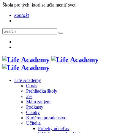
Škola pre tých, ktorí sa učia meniť svet.
Kontakt
Life Academy
O nás
Prehliadka školy
2%
Mám záujem
Podkasty
Články
Kariérne poradenstvo
Učitelia
Príbehy učiteľov