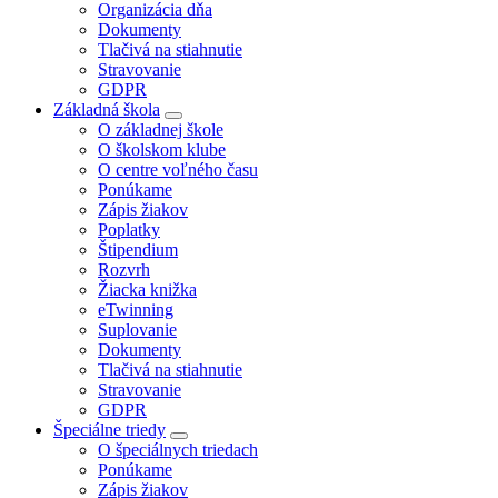
Organizácia dňa
Dokumenty
Tlačivá na stiahnutie
Stravovanie
GDPR
Základná škola
O základnej škole
O školskom klube
O centre voľného času
Ponúkame
Zápis žiakov
Poplatky
Štipendium
Rozvrh
Žiacka knižka
eTwinning
Suplovanie
Dokumenty
Tlačivá na stiahnutie
Stravovanie
GDPR
Špeciálne triedy
O špeciálnych triedach
Ponúkame
Zápis žiakov