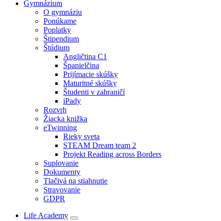
Gymnázium
O gymnáziu
Ponúkame
Poplatky
Štipendium
Štúdium
Angličtina C1
Španielčina
Prijímacie skúšky
Maturitné skúšky
Študenti v zahraničí
iPady
Rozvrh
Žiacka knižka
eTwinning
Rieky sveta
STEAM Dream team 2
Projekt Reading across Borders
Suplovanie
Dokumenty
Tlačivá na stiahnutie
Stravovanie
GDPR
Life Academy