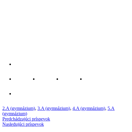
2.A (gymnázium)
,
3.A (gymnázium)
,
4.A (gymnázium)
,
5.A
(gymnázium)
Predchádzajúci príspevok
Nasledujúci príspevok