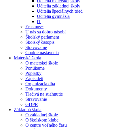
Učitelia materskej školy
Učitelia základnej školy
Učitelia špeciálnych tried
Učitelia gymnázia
IT
Erasmus+
U nás sa dobro násobí
Školský parlament
Školský časopis
Stravovanie
Cookie nastavenia
Materská škola
O materskej škole
Ponúkame
Poplatky
Zápis detí
Organizácia dňa
Dokumenty
Tlačivá na stiahnutie
Stravovanie
GDPR
Základná škola
O základnej škole
O školskom klube
O centre voľného času