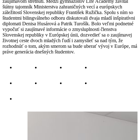
zaujímavom stretnutí. Medzi gymnazistov Life Academy zavítal
štátny tajomník Ministerstva zahraničných vecí a európskych
záležitostí Slovenskej republiky František Ružička. Spolu s ním so
študentmi bilingválneho odboru diskutovali dvaja mladí inšpiratívni
diplomati Denisa Husárová a Patrik Turošík. Bolo veľmi podnetné
vypočuť si zaujímavé informácie o zmysluplnosti členstva
Slovenskej republiky v Európskej únii, dozvedieť sa o zaujímavej
životnej ceste dvoch mladých ľudí i zamyslieť sa nad tým, že
rozhodnúť o tom, akým smerom sa bude uberať vývoj v Európe, má
práve generácia dnešných študentov.