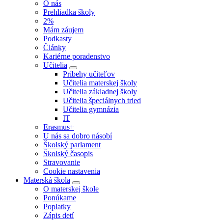
O nás
Prehliadka školy
2%
Mám záujem
Podkasty
Články
Kariérne poradenstvo
Učitelia
Príbehy učiteľov
Učitelia materskej školy
Učitelia základnej školy
Učitelia špeciálnych tried
Učitelia gymnázia
IT
Erasmus+
U nás sa dobro násobí
Školský parlament
Školský časopis
Stravovanie
Cookie nastavenia
Materská škola
O materskej škole
Ponúkame
Poplatky
Zápis detí