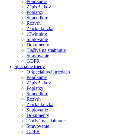
Ponúkame
Zápis žiakov
Poplatky
Štipendium
Rozvrh
Žiacka knižka
eTwinning
Suplovanie
Dokumenty
Tlačivá na stiahnutie
Stravovanie
GDPR
Špeciálne triedy
O špeciálnych triedach
Ponúkame
Zápis žiakov
Poplatky
Štipendium
Rozvrh
Žiacka knižka
Suplovanie
Dokumenty
Tlačivá na stiahnutie
Stravovanie
GDPR