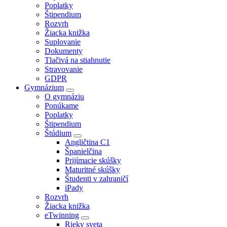
Poplatky
Štipendium
Rozvrh
Žiacka knižka
Suplovanie
Dokumenty
Tlačivá na stiahnutie
Stravovanie
GDPR
Gymnázium
O gymnáziu
Ponúkame
Poplatky
Štipendium
Štúdium
Angličtina C1
Španielčina
Prijímacie skúšky
Maturitné skúšky
Študenti v zahraničí
iPady
Rozvrh
Žiacka knižka
eTwinning
Rieky sveta