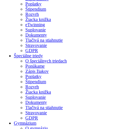
Poplatky
Štipendium
Rozvrh
Žiacka knižka
eTwinning
Suplovanie
Dokumenty
Tlačivá na stiahnutie
Stravovanie
GDPR
Špeciálne triedy
O špeciálnych triedach
Ponúkame
Zápis žiakov
Poplatky
Štipendium
Rozvrh
Žiacka knižka
Suplovanie
Dokumenty
Tlačivá na stiahnutie
Stravovanie
GDPR
Gymnázium
O gymnáziu