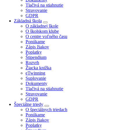
Tlačivá na stiahnutie
Stravovanie
GDPR
Základná škola
O základnej škole
O školskom klube
O centre voľného času
Ponúkame
Zápis žiakov
Poplatky
Štipendium
Rozvrh
Žiacka knižka
eTwinning
Suplovanie
Dokumenty
Tlačivá na stiahnutie
Stravovanie
GDPR
Špeciálne triedy
O špeciálnych triedach
Ponúkame
Zápis žiakov
Poplatky