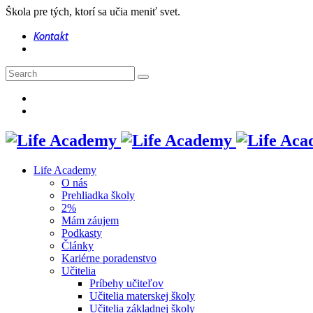
Škola pre tých, ktorí sa učia meniť svet.
Kontakt
Life Academy
O nás
Prehliadka školy
2%
Mám záujem
Podkasty
Články
Kariérne poradenstvo
Učitelia
Príbehy učiteľov
Učitelia materskej školy
Učitelia základnej školy