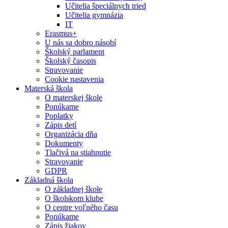
Učitelia špeciálnych tried
Učitelia gymnázia
IT
Erasmus+
U nás sa dobro násobí
Školský parlament
Školský časopis
Stravovanie
Cookie nastavenia
Materská škola
O materskej škole
Ponúkame
Poplatky
Zápis detí
Organizácia dňa
Dokumenty
Tlačivá na stiahnutie
Stravovanie
GDPR
Základná škola
O základnej škole
O školskom klube
O centre voľného času
Ponúkame
Zápis žiakov