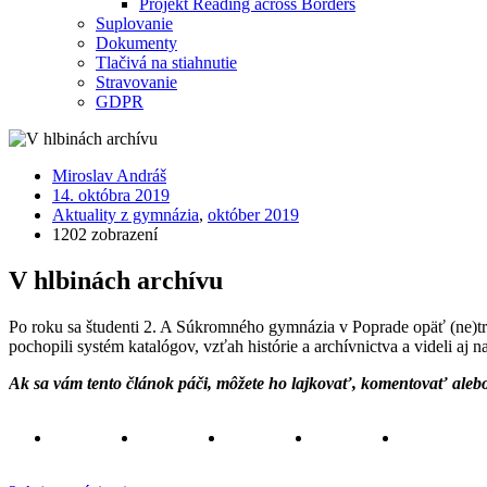
Projekt Reading across Borders
Suplovanie
Dokumenty
Tlačivá na stiahnutie
Stravovanie
GDPR
Miroslav Andráš
14. októbra 2019
Aktuality z gymnázia
,
október 2019
1202 zobrazení
V hlbinách archívu
Po roku sa študenti 2. A Súkromného gymnázia v Poprade opäť (ne)tradi
pochopili systém katalógov, vzťah histórie a archívnictva a videli aj n
Ak sa vám tento článok páči, môžete ho lajkovať, komentovať ale