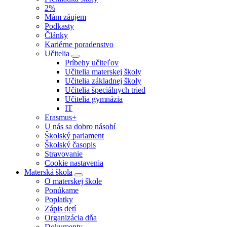
2%
Mám záujem
Podkasty
Články
Kariérne poradenstvo
Učitelia
Príbehy učiteľov
Učitelia materskej školy
Učitelia základnej školy
Učitelia špeciálnych tried
Učitelia gymnázia
IT
Erasmus+
U nás sa dobro násobí
Školský parlament
Školský časopis
Stravovanie
Cookie nastavenia
Materská škola
O materskej škole
Ponúkame
Poplatky
Zápis detí
Organizácia dňa
Dokumenty