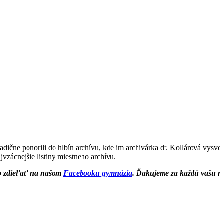
čne ponorili do hlbín archívu, kde im archivárka dr. Kollárová vysvetl
ajvzácnejšie listiny miestneho archívu.
bo zdieľať na našom
Facebooku gymnázia
. Ďakujeme za každú vašu r