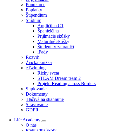
Ponúkame
Poplatky
Štipendium
Štúdium
Angličtina C1
Španielčina
Prijímacie skúšky
Maturitné skúšky
Študenti v zahraničí
iPady
Rozvrh
Žiacka knižka
eTwinning
Rieky sveta
STEAM Dream team 2
Projekt Reading across Borders
Suplovanie
Dokumenty
Tlačivá na stiahnutie
Stravovanie
GDPR
Life Academy
O nás
Prehliadka školy