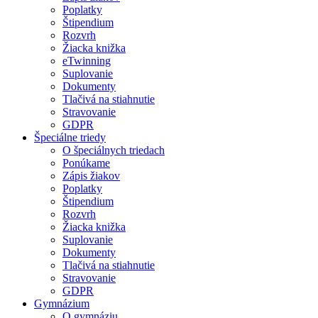
Poplatky
Štipendium
Rozvrh
Žiacka knižka
eTwinning
Suplovanie
Dokumenty
Tlačivá na stiahnutie
Stravovanie
GDPR
Špeciálne triedy
O špeciálnych triedach
Ponúkame
Zápis žiakov
Poplatky
Štipendium
Rozvrh
Žiacka knižka
Suplovanie
Dokumenty
Tlačivá na stiahnutie
Stravovanie
GDPR
Gymnázium
O gymnáziu