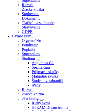
Štipendium
Rozvrh
Žiacka knižka
Suplovanie
Dokumenty
Tlačivá na stiahnutie
Stravovanie
GDPR
Gymnázium
O gymnáziu
Ponúkame
Poplatky
Štipendium
Štúdium
Angličtina C1
Španielčina
Prijímacie skúšky
Maturitné skúšky
Študenti v zahraničí
iPady
Rozvrh
Žiacka knižka
eTwinning
Rieky sveta
STEAM Dream team 2