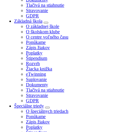
Tlačivá na stiahnutie
Stravovanie
GDPR
Základná škola
O základnej škole
O školskom klube
O centre voľného času
Ponúkame
Zápis žiakov
Poplatky
Štipendium
Rozvrh
Žiacka knižka
eTwinning
Suplovanie
Dokumenty
Tlačivá na stiahnutie
Stravovanie
GDPR
Špeciálne triedy
O špeciálnych triedach
Ponúkame
Zápis žiakov
Poplatky