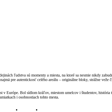
dejinách ľudstva sú momenty a miesta, na ktoré sa nesmie nikdy zabud
najmä pre autentickosť celého areálu – originálne bloky, strážne veže
 miest v Európe. Bol sídlom kráľov, miestom umelcov i študentov, histór
miatkach i osobnostiach tohto mesta.