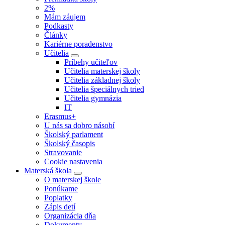
2%
Mám záujem
Podkasty
Články
Kariérne poradenstvo
Učitelia
Príbehy učiteľov
Učitelia materskej školy
Učitelia základnej školy
Učitelia špeciálnych tried
Učitelia gymnázia
IT
Erasmus+
U nás sa dobro násobí
Školský parlament
Školský časopis
Stravovanie
Cookie nastavenia
Materská škola
O materskej škole
Ponúkame
Poplatky
Zápis detí
Organizácia dňa
Dokumenty