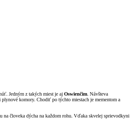
núť. Jedným z takých miest je aj
Oswienčim
. Návšteva
 či plynové komory. Chodiť po týchto miestach je mementom a
ia tu na človeka dýcha na každom rohu. Vďaka skvelej sprievodkyni