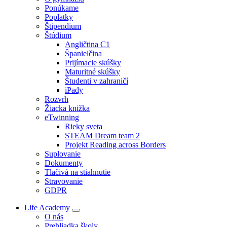
Ponúkame
Poplatky
Štipendium
Štúdium
Angličtina C1
Španielčina
Prijímacie skúšky
Maturitné skúšky
Študenti v zahraničí
iPady
Rozvrh
Žiacka knižka
eTwinning
Rieky sveta
STEAM Dream team 2
Projekt Reading across Borders
Suplovanie
Dokumenty
Tlačivá na stiahnutie
Stravovanie
GDPR
Life Academy
O nás
Prehliadka školy