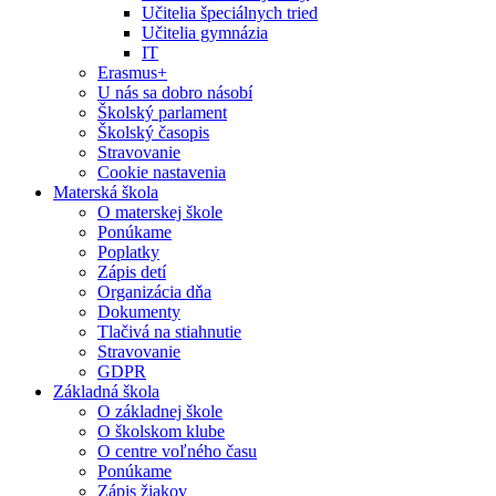
Učitelia špeciálnych tried
Učitelia gymnázia
IT
Erasmus+
U nás sa dobro násobí
Školský parlament
Školský časopis
Stravovanie
Cookie nastavenia
Materská škola
O materskej škole
Ponúkame
Poplatky
Zápis detí
Organizácia dňa
Dokumenty
Tlačivá na stiahnutie
Stravovanie
GDPR
Základná škola
O základnej škole
O školskom klube
O centre voľného času
Ponúkame
Zápis žiakov