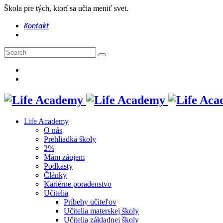
Škola pre tých, ktorí sa učia meniť svet.
Kontakt
Life Academy
O nás
Prehliadka školy
2%
Mám záujem
Podkasty
Články
Kariérne poradenstvo
Učitelia
Príbehy učiteľov
Učitelia materskej školy
Učitelia základnej školy