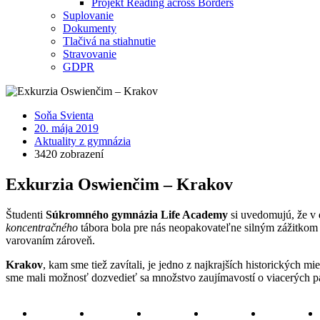
Projekt Reading across Borders
Suplovanie
Dokumenty
Tlačivá na stiahnutie
Stravovanie
GDPR
Soňa Svienta
20. mája 2019
Aktuality z gymnázia
3420 zobrazení
Exkurzia Oswienčim – Krakov
Študenti
Súkromného gymnázia Life Academy
si uvedomujú, že v 
koncentračného
tábora bola pre nás neopakovateľne silným zážitkom 
varovaním zároveň.
Krakov
, kam sme tiež zavítali, je jedno z najkrajších historických
sme mali možnosť dozvedieť sa množstvo zaujímavostí o viacerých pa