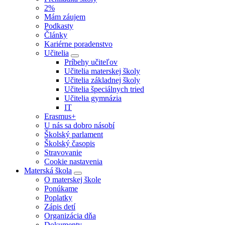
2%
Mám záujem
Podkasty
Články
Kariérne poradenstvo
Učitelia
Príbehy učiteľov
Učitelia materskej školy
Učitelia základnej školy
Učitelia špeciálnych tried
Učitelia gymnázia
IT
Erasmus+
U nás sa dobro násobí
Školský parlament
Školský časopis
Stravovanie
Cookie nastavenia
Materská škola
O materskej škole
Ponúkame
Poplatky
Zápis detí
Organizácia dňa
Dokumenty