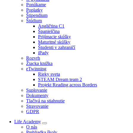
Ponúkame
Poplatky
Štipendium
Štúdium
Angličtina C1
Španielčina
Prijímacie skúšky
Maturitné skúšky
Študenti v zahraničí
iPady
Rozvrh
Žiacka knižka
eTwinning
Rieky sveta
STEAM Dream team 2
Projekt Reading across Borders
Suplovanie
Dokumenty
Tlačivá na stiahnutie
Stravovanie
GDPR
Life Academy
O nás
Prehliadka školy