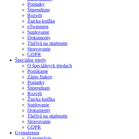
Poplatky
Štipendium
Rozvrh
Žiacka knižka
eTwinning
Suplovanie
Dokumenty
Tlačivá na stiahnutie
Stravovanie
GDPR
Špeciálne triedy
O špeciálnych triedach
Ponúkame
Zápis žiakov
Poplatky
Štipendium
Rozvrh
Žiacka knižka
Suplovanie
Dokumenty
Tlačivá na stiahnutie
Stravovanie
GDPR
Gymnázium
O gymnáziu