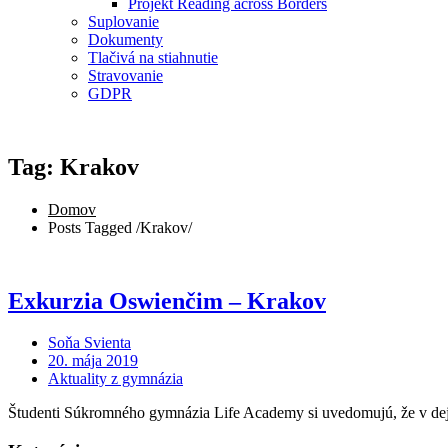
Projekt Reading across Borders
Suplovanie
Dokumenty
Tlačivá na stiahnutie
Stravovanie
GDPR
Tag: Krakov
Domov
Posts Tagged
/
Krakov/
Exkurzia Oswienčim – Krakov
Soňa Svienta
20. mája 2019
Aktuality z gymnázia
Študenti Súkromného gymnázia Life Academy si uvedomujú, že v deji