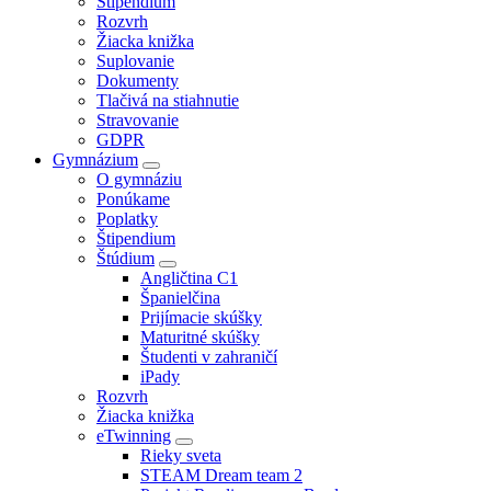
Štipendium
Rozvrh
Žiacka knižka
Suplovanie
Dokumenty
Tlačivá na stiahnutie
Stravovanie
GDPR
Gymnázium
O gymnáziu
Ponúkame
Poplatky
Štipendium
Štúdium
Angličtina C1
Španielčina
Prijímacie skúšky
Maturitné skúšky
Študenti v zahraničí
iPady
Rozvrh
Žiacka knižka
eTwinning
Rieky sveta
STEAM Dream team 2