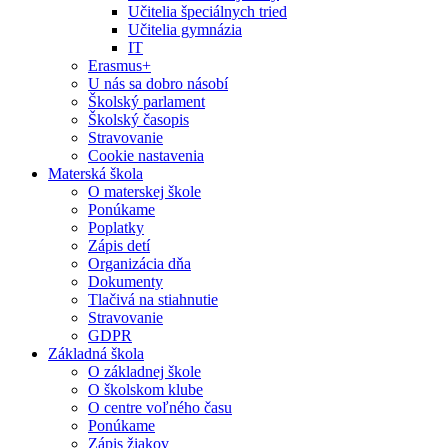
Učitelia špeciálnych tried
Učitelia gymnázia
IT
Erasmus+
U nás sa dobro násobí
Školský parlament
Školský časopis
Stravovanie
Cookie nastavenia
Materská škola
O materskej škole
Ponúkame
Poplatky
Zápis detí
Organizácia dňa
Dokumenty
Tlačivá na stiahnutie
Stravovanie
GDPR
Základná škola
O základnej škole
O školskom klube
O centre voľného času
Ponúkame
Zápis žiakov