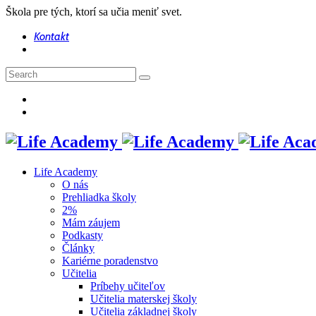
Škola pre tých, ktorí sa učia meniť svet.
Kontakt
Life Academy
O nás
Prehliadka školy
2%
Mám záujem
Podkasty
Články
Kariérne poradenstvo
Učitelia
Príbehy učiteľov
Učitelia materskej školy
Učitelia základnej školy