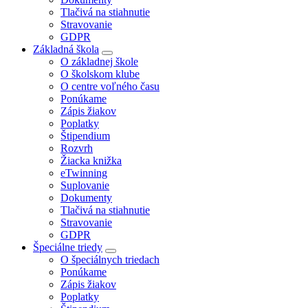
Tlačivá na stiahnutie
Stravovanie
GDPR
Základná škola
O základnej škole
O školskom klube
O centre voľného času
Ponúkame
Zápis žiakov
Poplatky
Štipendium
Rozvrh
Žiacka knižka
eTwinning
Suplovanie
Dokumenty
Tlačivá na stiahnutie
Stravovanie
GDPR
Špeciálne triedy
O špeciálnych triedach
Ponúkame
Zápis žiakov
Poplatky