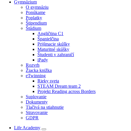
Gymnázium
O gymnáziu
Ponúkame
Poplatky
Štipendium
Štúdium
Angličtina C1
Španielčina
Prijímacie skúšky
Maturitné skúšky
Študenti v zahraničí
iPady
Rozvrh
Žiacka knižka
eTwinning
Rieky sveta
STEAM Dream team 2
Projekt Reading across Borders
Suplovanie
Dokumenty
Tlačivá na stiahnutie
Stravovanie
GDPR
Life Academy