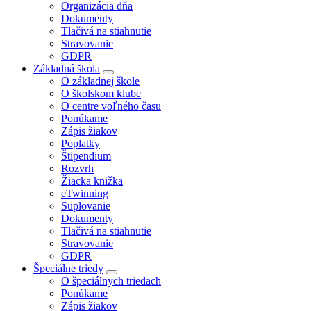
Organizácia dňa
Dokumenty
Tlačivá na stiahnutie
Stravovanie
GDPR
Základná škola
O základnej škole
O školskom klube
O centre voľného času
Ponúkame
Zápis žiakov
Poplatky
Štipendium
Rozvrh
Žiacka knižka
eTwinning
Suplovanie
Dokumenty
Tlačivá na stiahnutie
Stravovanie
GDPR
Špeciálne triedy
O špeciálnych triedach
Ponúkame
Zápis žiakov