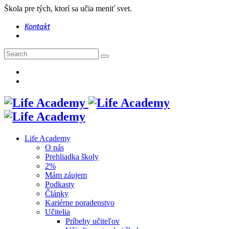
Škola pre tých, ktorí sa učia meniť svet.
Kontakt
Life Academy
O nás
Prehliadka školy
2%
Mám záujem
Podkasty
Články
Kariérne poradenstvo
Učitelia
Príbehy učiteľov