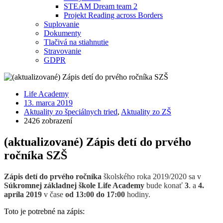
STEAM Dream team 2
Projekt Reading across Borders
Suplovanie
Dokumenty
Tlačivá na stiahnutie
Stravovanie
GDPR
Life Academy
13. marca 2019
Aktuality zo špeciálnych tried
,
Aktuality zo ZŠ
2426 zobrazení
(aktualizované) Zápis detí do prvého
ročníka SZŠ
Zápis detí do prvého ročníka
školského roka 2019/2020 sa v
Súkromnej základnej škole Life Academy
bude konať
3
. a
4.
apríla 2019
v čase
od 13:00 do 17:00
hodiny.
Toto je potrebné na zápis: