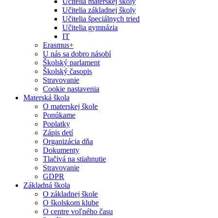
Učitelia materskej školy
Učitelia základnej školy
Učitelia špeciálnych tried
Učitelia gymnázia
IT
Erasmus+
U nás sa dobro násobí
Školský parlament
Školský časopis
Stravovanie
Cookie nastavenia
Materská škola
O materskej škole
Ponúkame
Poplatky
Zápis detí
Organizácia dňa
Dokumenty
Tlačivá na stiahnutie
Stravovanie
GDPR
Základná škola
O základnej škole
O školskom klube
O centre voľného času