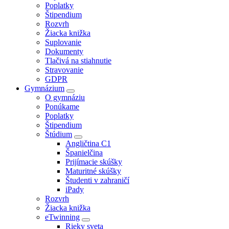
Poplatky
Štipendium
Rozvrh
Žiacka knižka
Suplovanie
Dokumenty
Tlačivá na stiahnutie
Stravovanie
GDPR
Gymnázium
O gymnáziu
Ponúkame
Poplatky
Štipendium
Štúdium
Angličtina C1
Španielčina
Prijímacie skúšky
Maturitné skúšky
Študenti v zahraničí
iPady
Rozvrh
Žiacka knižka
eTwinning
Rieky sveta