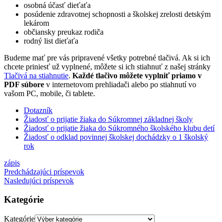
osobná účasť dieťaťa
posúdenie zdravotnej schopnosti a školskej zrelosti detským
lekárom
občiansky preukaz rodiča
rodný list dieťaťa
Budeme mať pre vás pripravené všetky potrebné tlačivá. Ak si ich
chcete priniesť už vyplnené, môžete si ich stiahnuť z našej stránky
Tlačivá na stiahnutie
.
Každé tlačivo môžete vyplniť priamo v
PDF súbore
v internetovom prehliadači alebo po stiahnutí vo
vašom PC, mobile, či tablete.
Dotazník
Žiadosť o prijatie žiaka do Súkromnej základnej školy
Žiadosť o prijatie žiaka do Súkromného školského klubu detí
Žiadosť o odklad povinnej školskej dochádzky o 1 školský
rok
zápis
Predchádzajúci príspevok
Nasledujúci príspevok
Kategórie
Kategórie