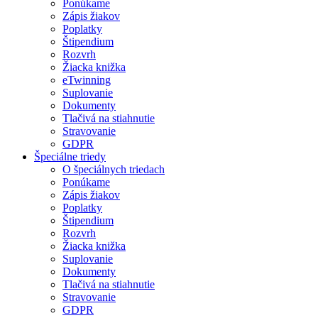
Ponúkame
Zápis žiakov
Poplatky
Štipendium
Rozvrh
Žiacka knižka
eTwinning
Suplovanie
Dokumenty
Tlačivá na stiahnutie
Stravovanie
GDPR
Špeciálne triedy
O špeciálnych triedach
Ponúkame
Zápis žiakov
Poplatky
Štipendium
Rozvrh
Žiacka knižka
Suplovanie
Dokumenty
Tlačivá na stiahnutie
Stravovanie
GDPR