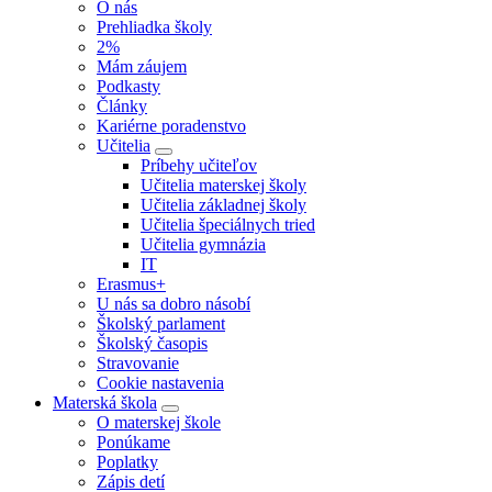
O nás
Prehliadka školy
2%
Mám záujem
Podkasty
Články
Kariérne poradenstvo
Učitelia
Príbehy učiteľov
Učitelia materskej školy
Učitelia základnej školy
Učitelia špeciálnych tried
Učitelia gymnázia
IT
Erasmus+
U nás sa dobro násobí
Školský parlament
Školský časopis
Stravovanie
Cookie nastavenia
Materská škola
O materskej škole
Ponúkame
Poplatky
Zápis detí