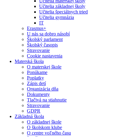
Učitelia materskej školy
Učitelia základnej školy
Učitelia špeciálnych tried
Učitelia gymnázia
IT
Erasmus+
U nás sa dobro násobí
Školský parlament
Školský časopis
Stravovanie
Cookie nastavenia
Materská škola
O materskej škole
Ponúkame
Poplatky
Zápis detí
Organizácia dňa
Dokumenty
Tlačivá na stiahnutie
Stravovanie
GDPR
Základná škola
O základnej škole
O školskom klube
O centre voľného času