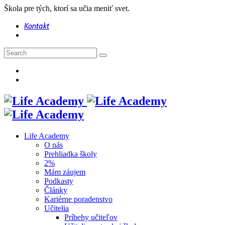
Škola pre tých, ktorí sa učia meniť svet.
Kontakt
Life Academy
O nás
Prehliadka školy
2%
Mám záujem
Podkasty
Články
Kariérne poradenstvo
Učitelia
Príbehy učiteľov