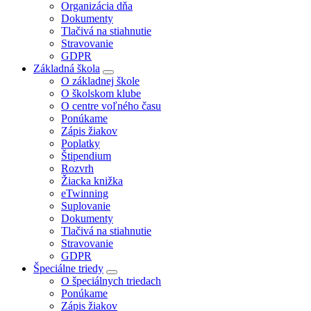
Organizácia dňa
Dokumenty
Tlačivá na stiahnutie
Stravovanie
GDPR
Základná škola
O základnej škole
O školskom klube
O centre voľného času
Ponúkame
Zápis žiakov
Poplatky
Štipendium
Rozvrh
Žiacka knižka
eTwinning
Suplovanie
Dokumenty
Tlačivá na stiahnutie
Stravovanie
GDPR
Špeciálne triedy
O špeciálnych triedach
Ponúkame
Zápis žiakov