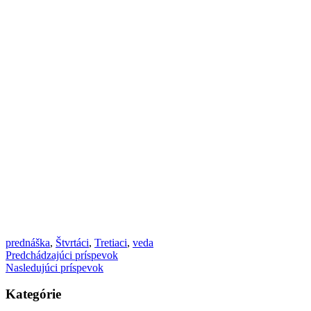
prednáška
,
Štvrtáci
,
Tretiaci
,
veda
Predchádzajúci príspevok
Nasledujúci príspevok
Kategórie