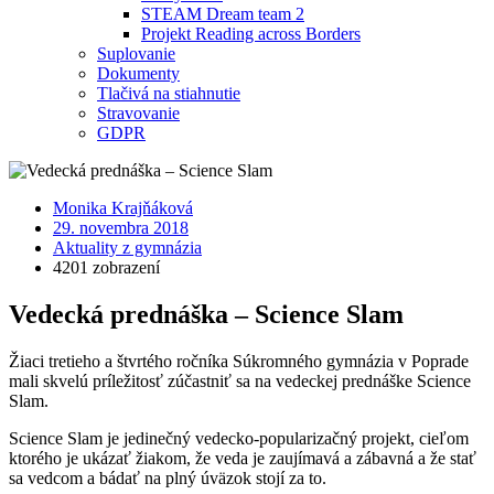
STEAM Dream team 2
Projekt Reading across Borders
Suplovanie
Dokumenty
Tlačivá na stiahnutie
Stravovanie
GDPR
Monika Krajňáková
29. novembra 2018
Aktuality z gymnázia
4201 zobrazení
Vedecká prednáška – Science Slam
Žiaci tretieho a štvrtého ročníka Súkromného gymnázia v Poprade
mali skvelú príležitosť zúčastniť sa na vedeckej prednáške Science
Slam.
Science Slam je jedinečný vedecko-popularizačný projekt, cieľom
ktorého je ukázať žiakom, že veda je zaujímavá a zábavná a že stať
sa vedcom a bádať na plný úväzok stojí za to.