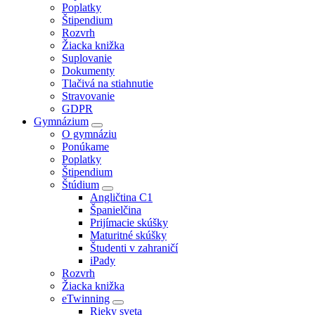
Poplatky
Štipendium
Rozvrh
Žiacka knižka
Suplovanie
Dokumenty
Tlačivá na stiahnutie
Stravovanie
GDPR
Gymnázium
O gymnáziu
Ponúkame
Poplatky
Štipendium
Štúdium
Angličtina C1
Španielčina
Prijímacie skúšky
Maturitné skúšky
Študenti v zahraničí
iPady
Rozvrh
Žiacka knižka
eTwinning
Rieky sveta