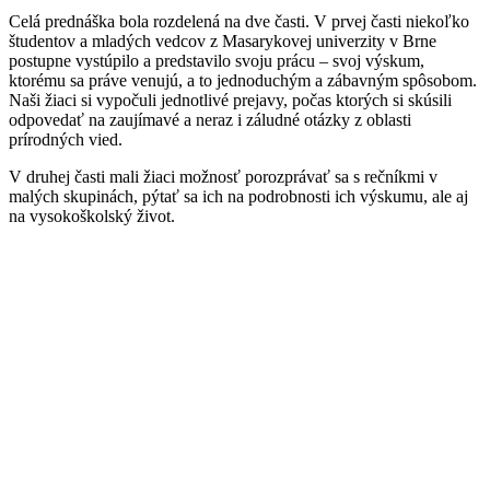
Celá prednáška bola rozdelená na dve časti. V prvej časti niekoľko
študentov a mladých vedcov z Masarykovej univerzity v Brne
postupne vystúpilo a predstavilo svoju prácu – svoj výskum,
ktorému sa práve venujú, a to jednoduchým a zábavným spôsobom.
Naši žiaci si vypočuli jednotlivé prejavy, počas ktorých si skúsili
odpovedať na zaujímavé a neraz i záludné otázky z oblasti
prírodných vied.
V druhej časti mali žiaci možnosť porozprávať sa s rečníkmi v
malých skupinách, pýtať sa ich na podrobnosti ich výskumu, ale aj
na vysokoškolský život.