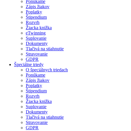
Ponúkame
Zápis žiakov
Poplatky
Štipendium
Rozvrh
Žiacka knižka
eTwinning
Suplovanie
Dokumenty
Tlačivá na stiahnutie
Stravovanie
GDPR
Špeciálne triedy
O špeciálnych triedach
Ponúkame
Zápis žiakov
Poplatky
Štipendium
Rozvrh
Žiacka knižka
Suplovanie
Dokumenty
Tlačivá na stiahnutie
Stravovanie
GDPR