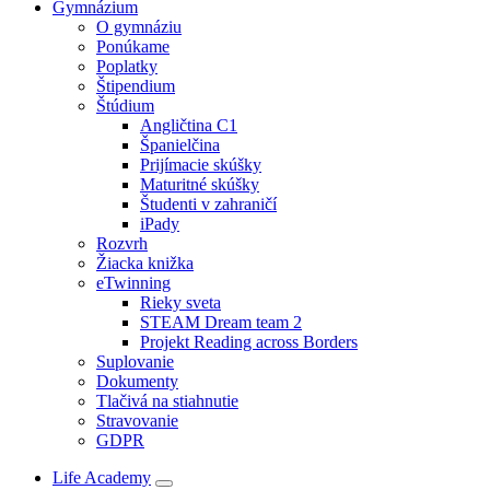
Gymnázium
O gymnáziu
Ponúkame
Poplatky
Štipendium
Štúdium
Angličtina C1
Španielčina
Prijímacie skúšky
Maturitné skúšky
Študenti v zahraničí
iPady
Rozvrh
Žiacka knižka
eTwinning
Rieky sveta
STEAM Dream team 2
Projekt Reading across Borders
Suplovanie
Dokumenty
Tlačivá na stiahnutie
Stravovanie
GDPR
Life Academy