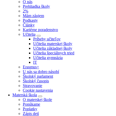
O nás
Prehliadka školy
2%
Mám záujem
Podkasty
Články
Kariérne poradenstvo
Učitelia
Príbehy učiteľov
Učitelia materskej školy
Učitelia základnej školy
Učitelia špeciálnych tried
Učitelia gymnázia
IT
Erasmus+
U nás sa dobro násobí
Školský parlament
Školský časopis
Stravovanie
Cookie nastavenia
Materská škola
O materskej škole
Ponúkame
Poplatky
Zápis detí