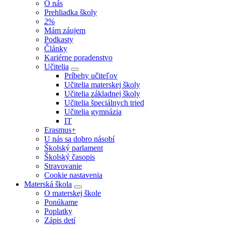
O nás
Prehliadka školy
2%
Mám záujem
Podkasty
Články
Kariérne poradenstvo
Učitelia
Príbehy učiteľov
Učitelia materskej školy
Učitelia základnej školy
Učitelia špeciálnych tried
Učitelia gymnázia
IT
Erasmus+
U nás sa dobro násobí
Školský parlament
Školský časopis
Stravovanie
Cookie nastavenia
Materská škola
O materskej škole
Ponúkame
Poplatky
Zápis detí