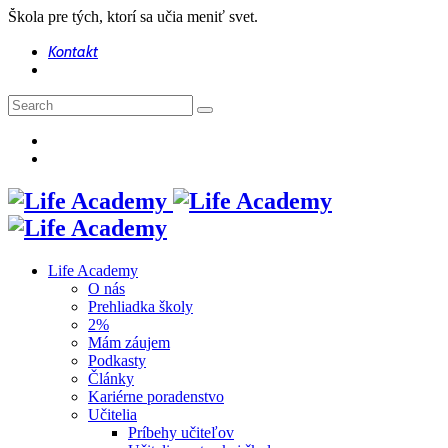
Škola pre tých, ktorí sa učia meniť svet.
Kontakt
Life Academy
O nás
Prehliadka školy
2%
Mám záujem
Podkasty
Články
Kariérne poradenstvo
Učitelia
Príbehy učiteľov