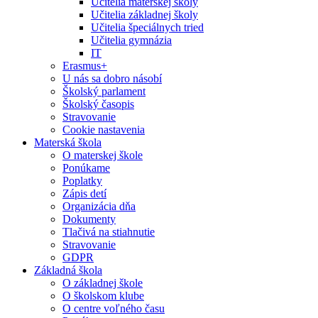
Učitelia materskej školy
Učitelia základnej školy
Učitelia špeciálnych tried
Učitelia gymnázia
IT
Erasmus+
U nás sa dobro násobí
Školský parlament
Školský časopis
Stravovanie
Cookie nastavenia
Materská škola
O materskej škole
Ponúkame
Poplatky
Zápis detí
Organizácia dňa
Dokumenty
Tlačivá na stiahnutie
Stravovanie
GDPR
Základná škola
O základnej škole
O školskom klube
O centre voľného času