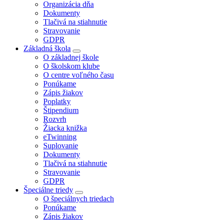
Organizácia dňa
Dokumenty
Tlačivá na stiahnutie
Stravovanie
GDPR
Základná škola
O základnej škole
O školskom klube
O centre voľného času
Ponúkame
Zápis žiakov
Poplatky
Štipendium
Rozvrh
Žiacka knižka
eTwinning
Suplovanie
Dokumenty
Tlačivá na stiahnutie
Stravovanie
GDPR
Špeciálne triedy
O špeciálnych triedach
Ponúkame
Zápis žiakov