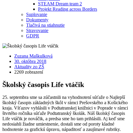
STEAM Dream team 2
Projekt Reading across Borders
Suplovanie
Dokumenty
Tlačivá na stiahnutie
Stravovanie
GDPR
Zuzana Maškulková
30. októbra 2018
Aktuality zo ZŠ
2269 zobrazení
Školský časopis Life vtáčik
25. septembra sme sa zúčastnili na vyhodnotení súťaže o Najlepší
školský časopis základných škôl v rámci Prešovského a Košického
kraja. Víťazov vyhlásili v Podtatranskej knižnici v Poprade v rámci
štvrtého ročníka súťaže Podtatranský školák. Náš školský časopis
Life vtáčik je nováčik, a predsa sme ho tam prihlásili. Aj keď sme
nedosiahli žiadne umiestnenie, dostali sme od poroty kladné
hodnotenie za grafickú úpravu, nápaditosť a zaujímavé rubriky.