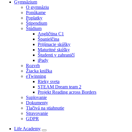
Gymnázium
O gymnáziu
Ponúkame
Poplatky
Štipendium
Štúdium
Angličtina C1
Španielčina
Prijímacie skúšky
Maturitné skúšky
Študenti v zahraničí
iPady
Rozvrh
Žiacka knižka
eTwinning
Rieky sveta
STEAM Dream team 2
Projekt Reading across Borders
Suplovanie
Dokumenty
Tlačivá na stiahnutie
Stravovanie
GDPR
Life Academy