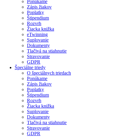
Ponúkame
Zápis žiakov
Poplatky
Štipendium
Rozvrh
Žiacka knižka
eTwinning
Suplovanie
Dokumenty
Tlačivá na stiahnutie
Stravovanie
GDPR
Špeciálne triedy
O špeciálnych triedach
Ponúkame
Zápis žiakov
Poplatky
Štipendium
Rozvrh
Žiacka knižka
Suplovanie
Dokumenty
Tlačivá na stiahnutie
Stravovanie
GDPR