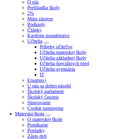
O nás
Prehliadka školy
2%
Mám záujem
Podkasty
Články
Kariérne poradenstvo
Učitelia
Príbehy učiteľov
Učitelia materskej školy
Učitelia základnej školy
Učitelia špeciálnych tried
Učitelia gymnázia
IT
Erasmus+
U nás sa dobro násobí
Školský parlament
Školský časopis
Stravovanie
Cookie nastavenia
Materská škola
O materskej škole
Ponúkame
Poplatky
Zápis detí