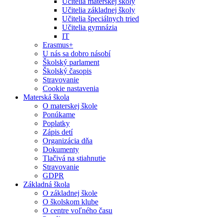
Učitelia materskej školy
Učitelia základnej školy
Učitelia špeciálnych tried
Učitelia gymnázia
IT
Erasmus+
U nás sa dobro násobí
Školský parlament
Školský časopis
Stravovanie
Cookie nastavenia
Materská škola
O materskej škole
Ponúkame
Poplatky
Zápis detí
Organizácia dňa
Dokumenty
Tlačivá na stiahnutie
Stravovanie
GDPR
Základná škola
O základnej škole
O školskom klube
O centre voľného času