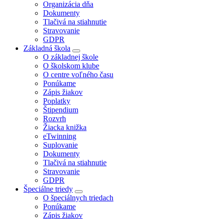
Organizácia dňa
Dokumenty
Tlačivá na stiahnutie
Stravovanie
GDPR
Základná škola
O základnej škole
O školskom klube
O centre voľného času
Ponúkame
Zápis žiakov
Poplatky
Štipendium
Rozvrh
Žiacka knižka
eTwinning
Suplovanie
Dokumenty
Tlačivá na stiahnutie
Stravovanie
GDPR
Špeciálne triedy
O špeciálnych triedach
Ponúkame
Zápis žiakov