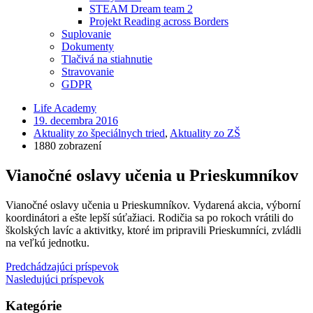
STEAM Dream team 2
Projekt Reading across Borders
Suplovanie
Dokumenty
Tlačivá na stiahnutie
Stravovanie
GDPR
Life Academy
19. decembra 2016
Aktuality zo špeciálnych tried
,
Aktuality zo ZŠ
1880 zobrazení
Vianočné oslavy učenia u Prieskumníkov
Vianočné oslavy učenia u Prieskumníkov. Vydarená akcia, výborní
koordinátori a ešte lepší súťažiaci. Rodičia sa po rokoch vrátili do
školských lavíc a aktivitky, ktoré im pripravili Prieskumníci, zvládli
na veľkú jednotku.​
Predchádzajúci príspevok
Nasledujúci príspevok
Kategórie