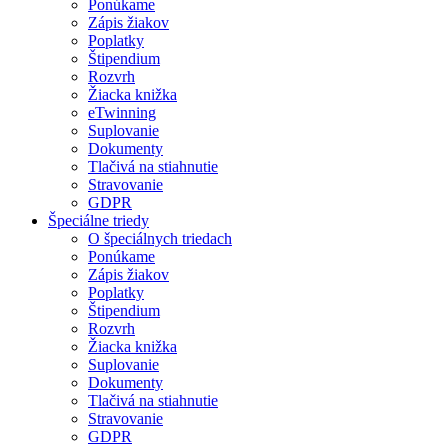
Ponúkame
Zápis žiakov
Poplatky
Štipendium
Rozvrh
Žiacka knižka
eTwinning
Suplovanie
Dokumenty
Tlačivá na stiahnutie
Stravovanie
GDPR
Špeciálne triedy
O špeciálnych triedach
Ponúkame
Zápis žiakov
Poplatky
Štipendium
Rozvrh
Žiacka knižka
Suplovanie
Dokumenty
Tlačivá na stiahnutie
Stravovanie
GDPR