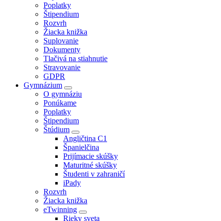
Poplatky
Štipendium
Rozvrh
Žiacka knižka
Suplovanie
Dokumenty
Tlačivá na stiahnutie
Stravovanie
GDPR
Gymnázium
O gymnáziu
Ponúkame
Poplatky
Štipendium
Štúdium
Angličtina C1
Španielčina
Prijímacie skúšky
Maturitné skúšky
Študenti v zahraničí
iPady
Rozvrh
Žiacka knižka
eTwinning
Rieky sveta