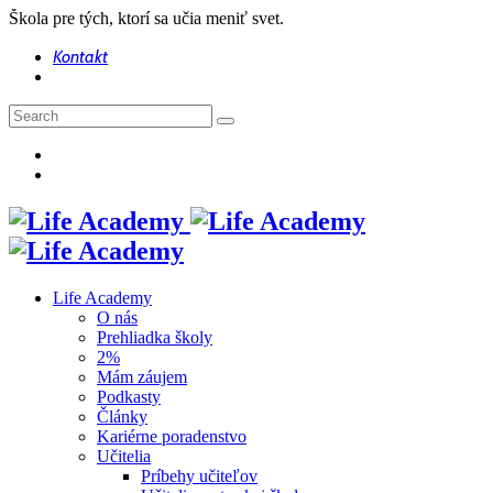
Škola pre tých, ktorí sa učia meniť svet.
Kontakt
Life Academy
O nás
Prehliadka školy
2%
Mám záujem
Podkasty
Články
Kariérne poradenstvo
Učitelia
Príbehy učiteľov