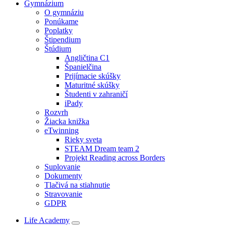
Gymnázium
O gymnáziu
Ponúkame
Poplatky
Štipendium
Štúdium
Angličtina C1
Španielčina
Prijímacie skúšky
Maturitné skúšky
Študenti v zahraničí
iPady
Rozvrh
Žiacka knižka
eTwinning
Rieky sveta
STEAM Dream team 2
Projekt Reading across Borders
Suplovanie
Dokumenty
Tlačivá na stiahnutie
Stravovanie
GDPR
Life Academy