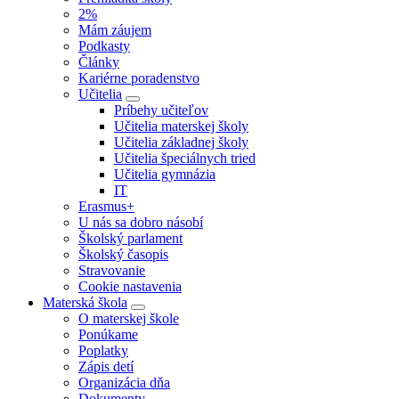
2%
Mám záujem
Podkasty
Články
Kariérne poradenstvo
Učitelia
Príbehy učiteľov
Učitelia materskej školy
Učitelia základnej školy
Učitelia špeciálnych tried
Učitelia gymnázia
IT
Erasmus+
U nás sa dobro násobí
Školský parlament
Školský časopis
Stravovanie
Cookie nastavenia
Materská škola
O materskej škole
Ponúkame
Poplatky
Zápis detí
Organizácia dňa
Dokumenty