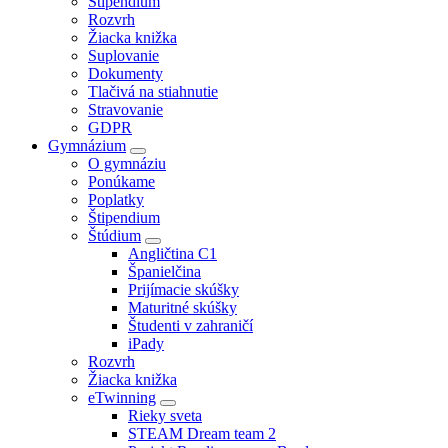
Štipendium
Rozvrh
Žiacka knižka
Suplovanie
Dokumenty
Tlačivá na stiahnutie
Stravovanie
GDPR
Gymnázium
O gymnáziu
Ponúkame
Poplatky
Štipendium
Štúdium
Angličtina C1
Španielčina
Prijímacie skúšky
Maturitné skúšky
Študenti v zahraničí
iPady
Rozvrh
Žiacka knižka
eTwinning
Rieky sveta
STEAM Dream team 2