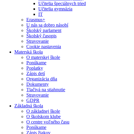
Učitelia špeciálnych tried
Učitelia gymnázia
IT
Erasmus+
U nás sa dobro násobí
Školský parlament
Školský časopis
Stravovanie
Cookie nastavenia
Materská škola
O materskej škole
Ponúkame
Poplatky
Zápis detí
Organizácia dňa
Dokumenty
Tlačivá na stiahnutie
Stravovanie
GDPR
Základná škola
O základnej škole
O školskom klube
O centre voľného času
Ponúkame
Zápis žiakov