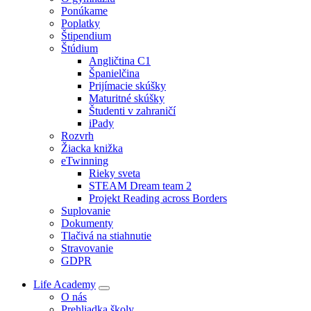
Ponúkame
Poplatky
Štipendium
Štúdium
Angličtina C1
Španielčina
Prijímacie skúšky
Maturitné skúšky
Študenti v zahraničí
iPady
Rozvrh
Žiacka knižka
eTwinning
Rieky sveta
STEAM Dream team 2
Projekt Reading across Borders
Suplovanie
Dokumenty
Tlačivá na stiahnutie
Stravovanie
GDPR
Life Academy
O nás
Prehliadka školy