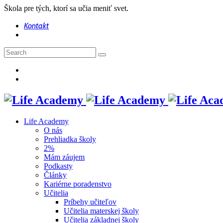
Škola pre tých, ktorí sa učia meniť svet.
Kontakt
Life Academy
O nás
Prehliadka školy
2%
Mám záujem
Podkasty
Články
Kariérne poradenstvo
Učitelia
Príbehy učiteľov
Učitelia materskej školy
Učitelia základnej školy