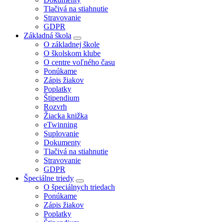
Tlačivá na stiahnutie
Stravovanie
GDPR
Základná škola
O základnej škole
O školskom klube
O centre voľného času
Ponúkame
Zápis žiakov
Poplatky
Štipendium
Rozvrh
Žiacka knižka
eTwinning
Suplovanie
Dokumenty
Tlačivá na stiahnutie
Stravovanie
GDPR
Špeciálne triedy
O špeciálnych triedach
Ponúkame
Zápis žiakov
Poplatky