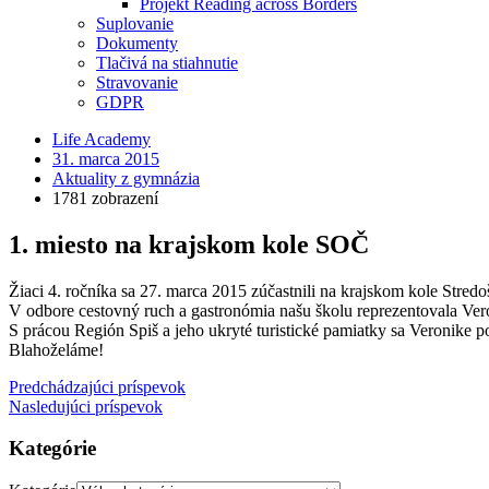
Projekt Reading across Borders
Suplovanie
Dokumenty
Tlačivá na stiahnutie
Stravovanie
GDPR
Life Academy
31. marca 2015
Aktuality z gymnázia
1781 zobrazení
1. miesto na krajskom kole SOČ
Žiaci 4. ročníka sa 27. marca 2015 zúčastnili na krajskom kole Stredo
V odbore cestovný ruch a gastronómia našu školu reprezentovala Ver
S prácou Región Spiš a jeho ukryté turistické pamiatky sa Veronike po
Blahoželáme!
Predchádzajúci príspevok
Nasledujúci príspevok
Kategórie