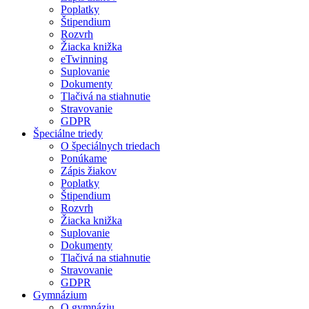
Poplatky
Štipendium
Rozvrh
Žiacka knižka
eTwinning
Suplovanie
Dokumenty
Tlačivá na stiahnutie
Stravovanie
GDPR
Špeciálne triedy
O špeciálnych triedach
Ponúkame
Zápis žiakov
Poplatky
Štipendium
Rozvrh
Žiacka knižka
Suplovanie
Dokumenty
Tlačivá na stiahnutie
Stravovanie
GDPR
Gymnázium
O gymnáziu