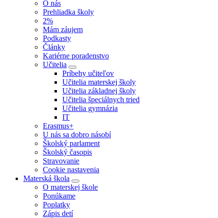
O nás
Prehliadka školy
2%
Mám záujem
Podkasty
Články
Kariérne poradenstvo
Učitelia
Príbehy učiteľov
Učitelia materskej školy
Učitelia základnej školy
Učitelia špeciálnych tried
Učitelia gymnázia
IT
Erasmus+
U nás sa dobro násobí
Školský parlament
Školský časopis
Stravovanie
Cookie nastavenia
Materská škola
O materskej škole
Ponúkame
Poplatky
Zápis detí