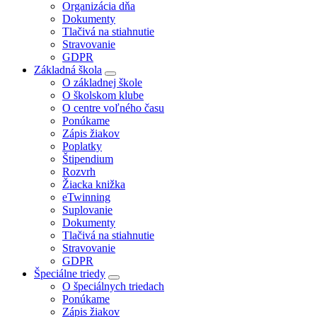
Organizácia dňa
Dokumenty
Tlačivá na stiahnutie
Stravovanie
GDPR
Základná škola
O základnej škole
O školskom klube
O centre voľného času
Ponúkame
Zápis žiakov
Poplatky
Štipendium
Rozvrh
Žiacka knižka
eTwinning
Suplovanie
Dokumenty
Tlačivá na stiahnutie
Stravovanie
GDPR
Špeciálne triedy
O špeciálnych triedach
Ponúkame
Zápis žiakov