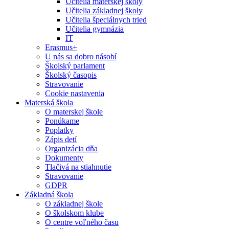
Učitelia materskej školy
Učitelia základnej školy
Učitelia špeciálnych tried
Učitelia gymnázia
IT
Erasmus+
U nás sa dobro násobí
Školský parlament
Školský časopis
Stravovanie
Cookie nastavenia
Materská škola
O materskej škole
Ponúkame
Poplatky
Zápis detí
Organizácia dňa
Dokumenty
Tlačivá na stiahnutie
Stravovanie
GDPR
Základná škola
O základnej škole
O školskom klube
O centre voľného času