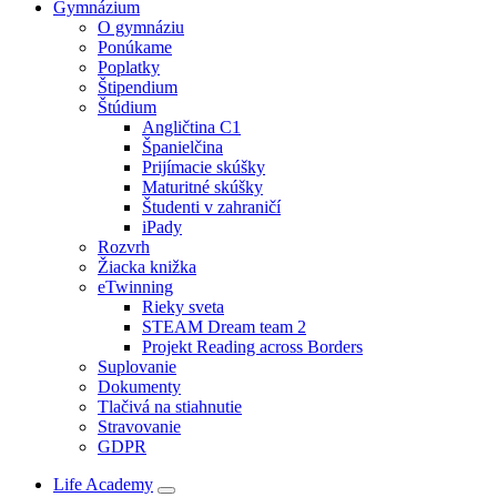
Gymnázium
O gymnáziu
Ponúkame
Poplatky
Štipendium
Štúdium
Angličtina C1
Španielčina
Prijímacie skúšky
Maturitné skúšky
Študenti v zahraničí
iPady
Rozvrh
Žiacka knižka
eTwinning
Rieky sveta
STEAM Dream team 2
Projekt Reading across Borders
Suplovanie
Dokumenty
Tlačivá na stiahnutie
Stravovanie
GDPR
Life Academy