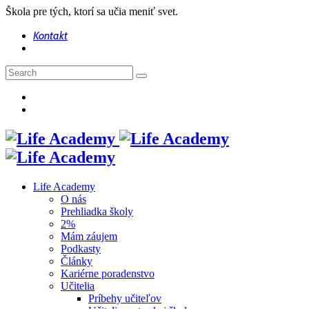
Škola pre tých, ktorí sa učia meniť svet.
Kontakt
Life Academy
O nás
Prehliadka školy
2%
Mám záujem
Podkasty
Články
Kariérne poradenstvo
Učitelia
Príbehy učiteľov