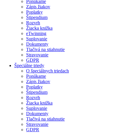
Ponúkame
Zápis žiakov
Poplatky
Štipendium
Rozvrh
Žiacka knižka
eTwinning
Suplovanie
Dokumenty
Tlačivá na stiahnutie
Stravovanie
GDPR
Špeciálne triedy
O špeciálnych triedach
Ponúkame
Zápis žiakov
Poplatky
Štipendium
Rozvrh
Žiacka knižka
Suplovanie
Dokumenty
Tlačivá na stiahnutie
Stravovanie
GDPR