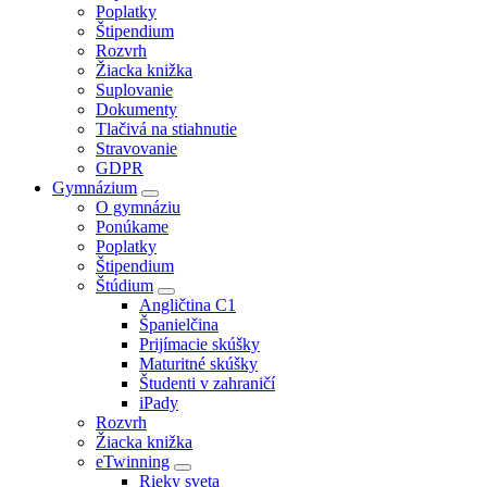
Poplatky
Štipendium
Rozvrh
Žiacka knižka
Suplovanie
Dokumenty
Tlačivá na stiahnutie
Stravovanie
GDPR
Gymnázium
O gymnáziu
Ponúkame
Poplatky
Štipendium
Štúdium
Angličtina C1
Španielčina
Prijímacie skúšky
Maturitné skúšky
Študenti v zahraničí
iPady
Rozvrh
Žiacka knižka
eTwinning
Rieky sveta