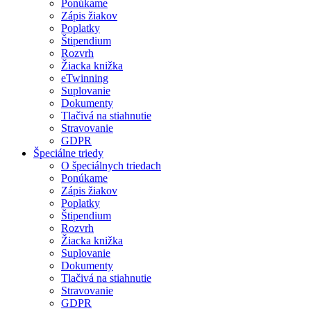
Ponúkame
Zápis žiakov
Poplatky
Štipendium
Rozvrh
Žiacka knižka
eTwinning
Suplovanie
Dokumenty
Tlačivá na stiahnutie
Stravovanie
GDPR
Špeciálne triedy
O špeciálnych triedach
Ponúkame
Zápis žiakov
Poplatky
Štipendium
Rozvrh
Žiacka knižka
Suplovanie
Dokumenty
Tlačivá na stiahnutie
Stravovanie
GDPR