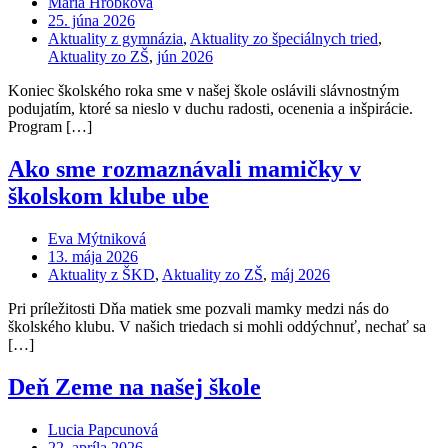
Mária Hrobková
25. júna 2026
Aktuality z gymnázia
,
Aktuality zo špeciálnych tried
,
Aktuality zo ZŠ
,
jún 2026
Koniec školského roka sme v našej škole oslávili slávnostným
podujatím, ktoré sa nieslo v duchu radosti, ocenenia a inšpirácie.
Program […]
Ako sme rozmaznávali mamičky v
školskom klube ube
Eva Mýtniková
13. mája 2026
Aktuality z ŠKD
,
Aktuality zo ZŠ
,
máj 2026
Pri príležitosti Dňa matiek sme pozvali mamky medzi nás do
školského klubu. V našich triedach si mohli oddýchnuť, nechať sa
[…]
Deň Zeme na našej škole
Lucia Papcunová
22. apríla 2026