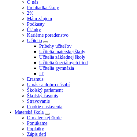
O nás
Prehliadka školy
2%
Mám záujem
Podkasty
Články
Kariérne poradenstvo
Učitelia
Príbehy učiteľov
Učitelia materskej školy
Učitelia základnej školy
Učitelia špeciálnych tried
Učitelia gymnázia
IT
Erasmus+
U nás sa dobro násobí
Školský parlament
Školský časopis
Stravovanie
Cookie nastavenia
Materská škola
O materskej škole
Ponúkame
Poplatky
Zápis detí