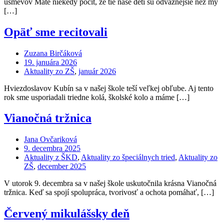
úsmevov Máte niekedy pocit, že tie naše deti sú odvážnejšie než my
[…]
Opäť sme recitovali
Zuzana Birčáková
19. januára 2026
Aktuality zo ZŠ
,
január 2026
Hviezdoslavov Kubín sa v našej škole teší veľkej obľube. Aj tento
rok sme usporiadali triedne kolá, školské kolo a máme […]
Vianočná tržnica
Jana Ovčariková
9. decembra 2025
Aktuality z ŠKD
,
Aktuality zo špeciálnych tried
,
Aktuality zo
ZŠ
,
december 2025
V utorok 9. decembra sa v našej škole uskutočnila krásna Vianočná
tržnica. Keď sa spojí spolupráca, tvorivosť a ochota pomáhať, […]
Červený mikulášsky deň