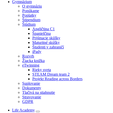
Gymnázium
O gymnáziu
Ponúkame
Poplatky
Štipendium
Štúdium
Angličtina C1
Španielčina
Prijímacie skúšky
Maturitné skúšky
Študenti v zahraničí
iPady
Rozvrh
Žiacka knižka
eTwinning
Rieky sveta
STEAM Dream team 2
Projekt Reading across Borders
Suplovanie
Dokumenty
Tlačivá na stiahnutie
Stravovanie
GDPR
Life Academy