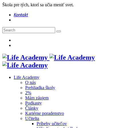
Škola pre tých, ktorí sa učia meniť svet.
Kontakt
Life Academy
O nás
Prehliadka školy
2%
Mám záujem
Podkasty
Články
Kariérne poradenstvo
Učitelia
Príbehy učiteľov