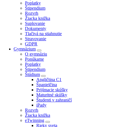
Poplatky
Štipendium
Rozvrh
Žiacka knižka
Suplovanie
Dokumenty
Tlačivá na stiahnutie
Stravovanie
GDPR
Gymnázium
O gymnáziu
Ponúkame
Poplatky
Štipendium
Štúdium
Angličtina C1
Španielčina
Prijímacie skúšky
Maturitné skúšky
Študenti v zahraničí
iPady
Rozvrh
Žiacka knižka
eTwinning
Rieky sveta