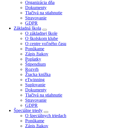
Organizácia dňa
Dokumenty
Tlačivá na stiahnutie
Stravovanie
GDPR
Základná škola
O základnej škole
O školskom klube
O centre voľného času
Ponúkame
Zápis žiakov
Poplatky
Štipendium
Rozvrh
Žiacka knižka
eTwinning
Suplovanie
Dokumenty
Tlačivá na stiahnutie
Stravovanie
GDPR
Špeciálne triedy
O špeciálnych triedach
Ponúkame
Zápis žiakov