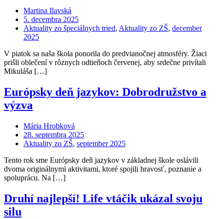
Martina Ilavská
5. decembra 2025
Aktuality zo špeciálnych tried
,
Aktuality zo ZŠ
,
december
2025
V piatok sa naša škola ponorila do predvianočnej atmosféry. Žiaci
prišli oblečení v rôznych odtieňoch červenej, aby srdečne privítali
Mikuláša […]
Európsky deň jazykov: Dobrodružstvo a
výzva
Mária Hrobková
28. septembra 2025
Aktuality zo ZŠ
,
september 2025
Tento rok sme Európsky deň jazykov v základnej škole oslávili
dvoma originálnymi aktivitami, ktoré spojili hravosť, poznanie a
spoluprácu. Na […]
Druhí najlepší! Life vtáčik ukázal svoju
silu