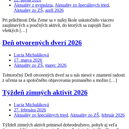
Aktuality z gymnázia
,
Aktuality zo špeciálnych tried
,
Aktuality zo ZŠ
,
apríl 2026
Pri príležitosti Dňa Zeme sa v našej škole uskutočnilo viacero
zaujímavých a poučných aktivít, do ktorých sa zapojili žiaci
všetkých […]
Deň otvorených dverí 2026
Lucia Michaláková
17. marca 2026
Aktuality zo ZŠ
,
marec 2026
Tohtoročný Deň otvorených dverí sa u nás niesol v znamení radosti
z učenia sa a spoločného objavovania poznaného a možno […]
Týždeň zimných aktivít 2026
Lucia Michaláková
27. februára 2026
Aktuality zo špeciálnych tried
,
Aktuality zo ZŠ
,
február 2026
Týždeň zimných aktivít priniesol dobrodružstvo, pohyb aj veľa