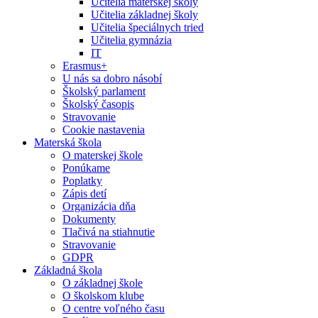
Učitelia materskej školy
Učitelia základnej školy
Učitelia špeciálnych tried
Učitelia gymnázia
IT
Erasmus+
U nás sa dobro násobí
Školský parlament
Školský časopis
Stravovanie
Cookie nastavenia
Materská škola
O materskej škole
Ponúkame
Poplatky
Zápis detí
Organizácia dňa
Dokumenty
Tlačivá na stiahnutie
Stravovanie
GDPR
Základná škola
O základnej škole
O školskom klube
O centre voľného času