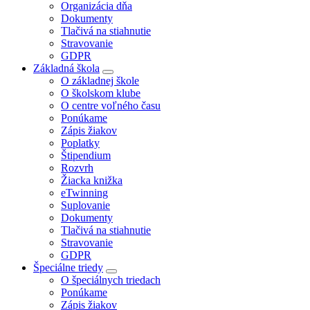
Organizácia dňa
Dokumenty
Tlačivá na stiahnutie
Stravovanie
GDPR
Základná škola
O základnej škole
O školskom klube
O centre voľného času
Ponúkame
Zápis žiakov
Poplatky
Štipendium
Rozvrh
Žiacka knižka
eTwinning
Suplovanie
Dokumenty
Tlačivá na stiahnutie
Stravovanie
GDPR
Špeciálne triedy
O špeciálnych triedach
Ponúkame
Zápis žiakov