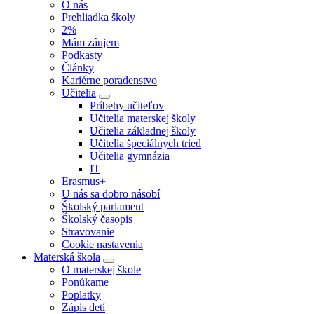
O nás
Prehliadka školy
2%
Mám záujem
Podkasty
Články
Kariérne poradenstvo
Učitelia
Príbehy učiteľov
Učitelia materskej školy
Učitelia základnej školy
Učitelia špeciálnych tried
Učitelia gymnázia
IT
Erasmus+
U nás sa dobro násobí
Školský parlament
Školský časopis
Stravovanie
Cookie nastavenia
Materská škola
O materskej škole
Ponúkame
Poplatky
Zápis detí