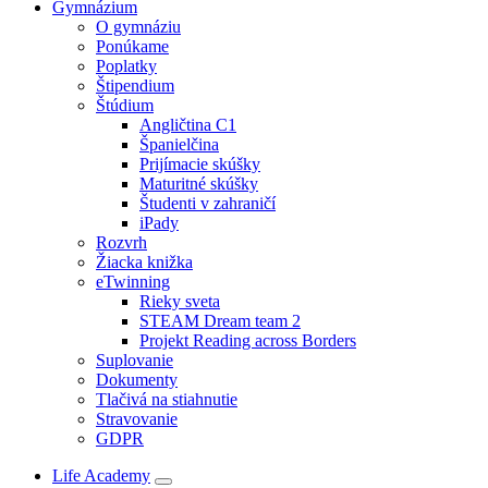
Gymnázium
O gymnáziu
Ponúkame
Poplatky
Štipendium
Štúdium
Angličtina C1
Španielčina
Prijímacie skúšky
Maturitné skúšky
Študenti v zahraničí
iPady
Rozvrh
Žiacka knižka
eTwinning
Rieky sveta
STEAM Dream team 2
Projekt Reading across Borders
Suplovanie
Dokumenty
Tlačivá na stiahnutie
Stravovanie
GDPR
Life Academy