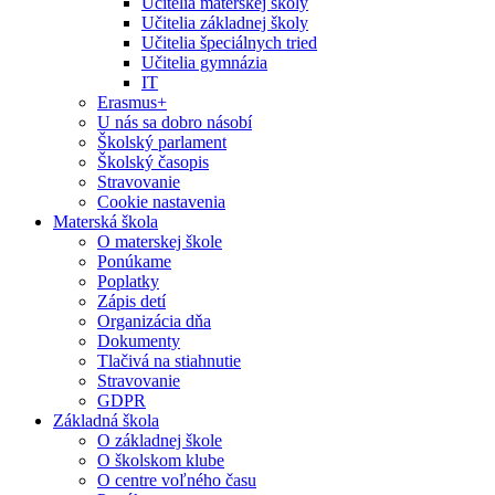
Učitelia materskej školy
Učitelia základnej školy
Učitelia špeciálnych tried
Učitelia gymnázia
IT
Erasmus+
U nás sa dobro násobí
Školský parlament
Školský časopis
Stravovanie
Cookie nastavenia
Materská škola
O materskej škole
Ponúkame
Poplatky
Zápis detí
Organizácia dňa
Dokumenty
Tlačivá na stiahnutie
Stravovanie
GDPR
Základná škola
O základnej škole
O školskom klube
O centre voľného času