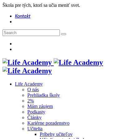
Škola pre tých, ktorí sa učia meniť svet.
Kontakt
Life Academy
O nás
Prehliadka školy
2%
Mám záujem
Podkasty
Články
Kariérne poradenstvo
Učitelia
Príbehy učiteľov