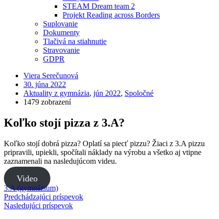
STEAM Dream team 2
Projekt Reading across Borders
Suplovanie
Dokumenty
Tlačivá na stiahnutie
Stravovanie
GDPR
Viera Serečunová
30. júna 2022
Aktuality z gymnázia
,
jún 2022
,
Spoločné
1479 zobrazení
Koľko stojí pizza z 3.A?
Koľko stojí dobrá pizza? Oplatí sa piecť pizzu? Žiaci z 3.A pizzu
pripravili, upiekli, spočítali náklady na výrobu a všetko aj vtipne
zaznamenali na nasledujúcom videu.
Video
3.A (gymnázium)
Predchádzajúci príspevok
Nasledujúci príspevok