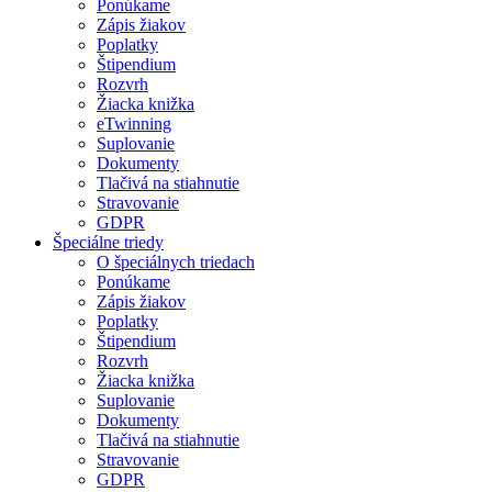
Ponúkame
Zápis žiakov
Poplatky
Štipendium
Rozvrh
Žiacka knižka
eTwinning
Suplovanie
Dokumenty
Tlačivá na stiahnutie
Stravovanie
GDPR
Špeciálne triedy
O špeciálnych triedach
Ponúkame
Zápis žiakov
Poplatky
Štipendium
Rozvrh
Žiacka knižka
Suplovanie
Dokumenty
Tlačivá na stiahnutie
Stravovanie
GDPR