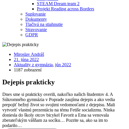
STEAM Dream team 2
Projekt Reading across Borders
Suplovanie
Dokumenty
Tlačivá na stiahnutie
Stravovanie
GDPR
Miroslav Andráš
21. júna 2022
Aktuality z gymnázia
,
jún 2022
1187 zobrazení
Dejepis prakticky
Dnes sme si prakticky overili, nakoľko našich študentov 4. A
Súkromného gymnázia v Poprade zaujíma dejepis a ako vedia
prepojiť bežný život so svojimi vedomosťami z dejepisu. Mali
vytvoriť vlastnú prezentáciu na tému Fetiše socializmu. Ninka
doniesla do školy otcov bicykel Favorit a Ema sa venovala
zberateľským vášňam za socíku… Pozrite sa, ako sa im to
podarilo…