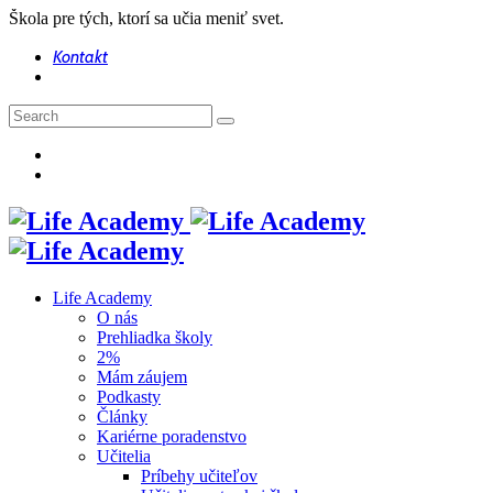
Škola pre tých, ktorí sa učia meniť svet.
Kontakt
Life Academy
O nás
Prehliadka školy
2%
Mám záujem
Podkasty
Články
Kariérne poradenstvo
Učitelia
Príbehy učiteľov