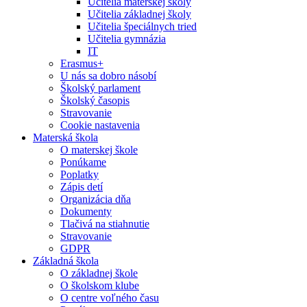
Učitelia materskej školy
Učitelia základnej školy
Učitelia špeciálnych tried
Učitelia gymnázia
IT
Erasmus+
U nás sa dobro násobí
Školský parlament
Školský časopis
Stravovanie
Cookie nastavenia
Materská škola
O materskej škole
Ponúkame
Poplatky
Zápis detí
Organizácia dňa
Dokumenty
Tlačivá na stiahnutie
Stravovanie
GDPR
Základná škola
O základnej škole
O školskom klube
O centre voľného času