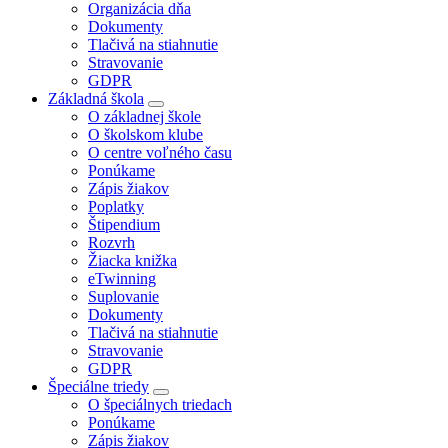
Organizácia dňa
Dokumenty
Tlačivá na stiahnutie
Stravovanie
GDPR
Základná škola
O základnej škole
O školskom klube
O centre voľného času
Ponúkame
Zápis žiakov
Poplatky
Štipendium
Rozvrh
Žiacka knižka
eTwinning
Suplovanie
Dokumenty
Tlačivá na stiahnutie
Stravovanie
GDPR
Špeciálne triedy
O špeciálnych triedach
Ponúkame
Zápis žiakov