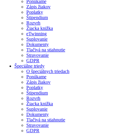
Ponúkame
Zápis žiakov
Poplatky
Štipendium
Rozvrh
Žiacka knižka
eTwinning
Suplovanie
Dokumenty
Tlačivá na stiahnutie
Stravovanie
GDPR
Špeciálne triedy
O špeciálnych triedach
Ponúkame
Zápis žiakov
Poplatky
Štipendium
Rozvrh
Žiacka knižka
Suplovanie
Dokumenty
Tlačivá na stiahnutie
Stravovanie
GDPR