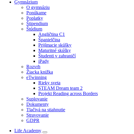
Gymnázium
O gymnáziu
Ponúkame
Poplatky
Štipendium
Štúdium
Angličtina C1
Španielčina
Prijímacie skúšky
Maturitné skúšky
Študenti v zahraničí
iPady
Rozvrh
Žiacka knižka
eTwinning
Rieky sveta
STEAM Dream team 2
Projekt Reading across Borders
Suplovanie
Dokumenty
Tlačivá na stiahnutie
Stravovanie
GDPR
Life Academy