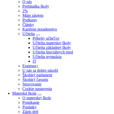
O nás
Prehliadka školy
2%
Mám záujem
Podkasty
Články
Kariérne poradenstvo
Učitelia
Príbehy učiteľov
Učitelia materskej školy
Učitelia základnej školy
Učitelia špeciálnych tried
Učitelia gymnázia
IT
Erasmus+
U nás sa dobro násobí
Školský parlament
Školský časopis
Stravovanie
Cookie nastavenia
Materská škola
O materskej škole
Ponúkame
Poplatky
Zápis detí