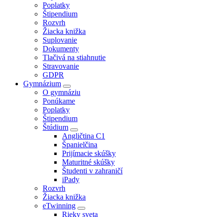
Poplatky
Štipendium
Rozvrh
Žiacka knižka
Suplovanie
Dokumenty
Tlačivá na stiahnutie
Stravovanie
GDPR
Gymnázium
O gymnáziu
Ponúkame
Poplatky
Štipendium
Štúdium
Angličtina C1
Španielčina
Prijímacie skúšky
Maturitné skúšky
Študenti v zahraničí
iPady
Rozvrh
Žiacka knižka
eTwinning
Rieky sveta